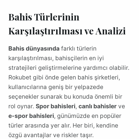
Bahis Türlerinin
Karşılaştırılması ve Analizi
Bahis dünyasında
farklı türlerin
karşılaştırılması, bahisçilerin en iyi
stratejileri geliştirmelerine yardımcı olabilir.
Rokubet gibi önde gelen bahis şirketleri,
kullanıcılarına geniş bir yelpazede
seçenekler sunarak bu konuda önemli bir
rol oynar.
Spor bahisleri
,
canlı bahisler
ve
e-spor bahisleri
, günümüzde en popüler
türler arasında yer alır. Her biri, kendine
özgü avantajlar ve riskler taşır.