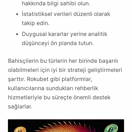
hakkında bilgi sahibi olun.
İstatistiksel verileri düzenli olarak
takip edin.
Duygusal kararlar yerine analitik
düşünceyi ön planda tutun.
Bahisçilerin bu türlerin her birinde başarılı
olabilmeleri için iyi bir strateji geliştirmeleri
şarttır. Rokubet gibi platformlar,
kullanıcılarına sundukları rehberlik
hizmetleriyle bu süreçte önemli destek
sağlarlar.