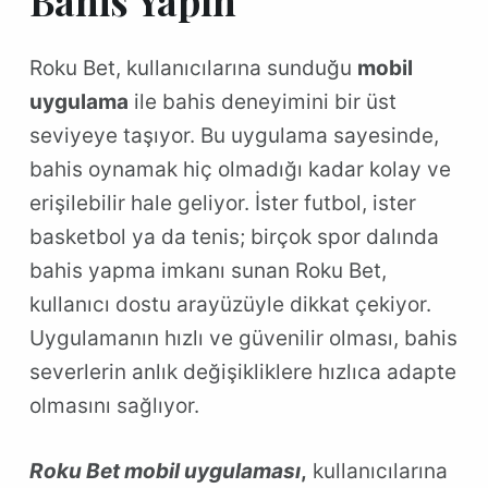
Bahis Yapın
Roku Bet, kullanıcılarına sunduğu
mobil
uygulama
ile bahis deneyimini bir üst
seviyeye taşıyor. Bu uygulama sayesinde,
bahis oynamak hiç olmadığı kadar kolay ve
erişilebilir hale geliyor. İster futbol, ister
basketbol ya da tenis; birçok spor dalında
bahis yapma imkanı sunan Roku Bet,
kullanıcı dostu arayüzüyle dikkat çekiyor.
Uygulamanın hızlı ve güvenilir olması, bahis
severlerin anlık değişikliklere hızlıca adapte
olmasını sağlıyor.
Roku Bet mobil uygulaması
,
kullanıcılarına