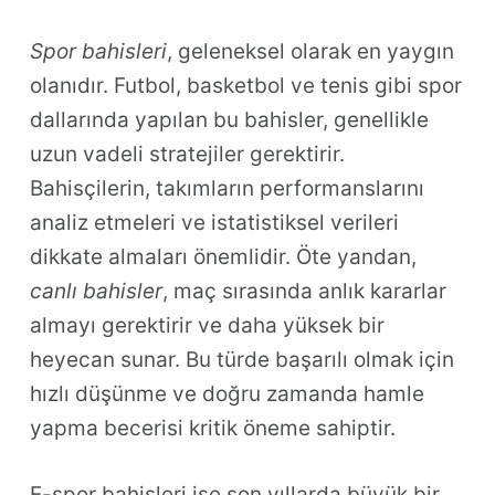
Spor bahisleri
, geleneksel olarak en yaygın
olanıdır. Futbol, basketbol ve tenis gibi spor
dallarında yapılan bu bahisler, genellikle
uzun vadeli stratejiler gerektirir.
Bahisçilerin, takımların performanslarını
analiz etmeleri ve istatistiksel verileri
dikkate almaları önemlidir. Öte yandan,
canlı bahisler
, maç sırasında anlık kararlar
almayı gerektirir ve daha yüksek bir
heyecan sunar. Bu türde başarılı olmak için
hızlı düşünme ve doğru zamanda hamle
yapma becerisi kritik öneme sahiptir.
E-spor bahisleri ise son yıllarda büyük bir