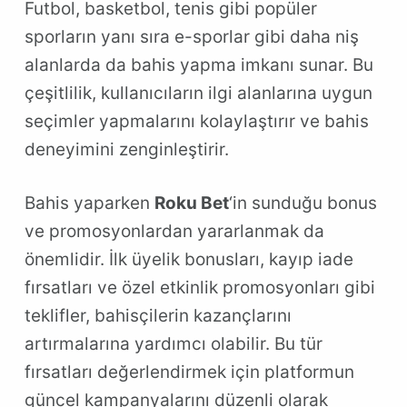
Futbol, basketbol, tenis gibi popüler
sporların yanı sıra e-sporlar gibi daha niş
alanlarda da bahis yapma imkanı sunar. Bu
çeşitlilik, kullanıcıların ilgi alanlarına uygun
seçimler yapmalarını kolaylaştırır ve bahis
deneyimini zenginleştirir.
Bahis yaparken
Roku Bet
‘in sunduğu bonus
ve promosyonlardan yararlanmak da
önemlidir. İlk üyelik bonusları, kayıp iade
fırsatları ve özel etkinlik promosyonları gibi
teklifler, bahisçilerin kazançlarını
artırmalarına yardımcı olabilir. Bu tür
fırsatları değerlendirmek için platformun
güncel kampanyalarını düzenli olarak