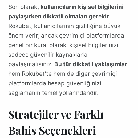
Son olarak,
kullanıcıların kişisel bilgilerini
paylaşırken dikkatli olmaları gerekir
.
Rokubet, kullanıcılarının gizliliğine büyük
önem verir; ancak çevrimiçi platformlarda
genel bir kural olarak, kişisel bilgilerinizi
sadece güvenilir kaynaklarla
paylaşmalısınız.
Bu tür dikkatli yaklaşımlar
,
hem Rokubet’te hem de diğer çevrimiçi
platformlarda hesap güvenliğinizi
sağlamanın temel yollarındandır.
Stratejiler ve Farklı
Bahis Seçenekleri