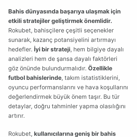
Bahis dünyasında başarıya ulaşmak için
etkili stratejiler geliştirmek önemlidir.
Rokubet, bahisçilere çeşitli seçenekler
sunarak, kazanç potansiyelini artırmayı
hedefler.
İyi bir strateji
, hem bilgiye dayalı
analizleri hem de şansa dayalı faktörleri
göz önünde bulundurmalıdır.
Özellikle
futbol bahislerinde
, takım istatistiklerini,
oyuncu performanslarını ve hava koşullarını
değerlendirmek büyük önem taşır. Bu tür
detaylar, doğru tahminler yapma olasılığını
artırır.
Rokubet,
kullanıcılarına geniş bir bahis