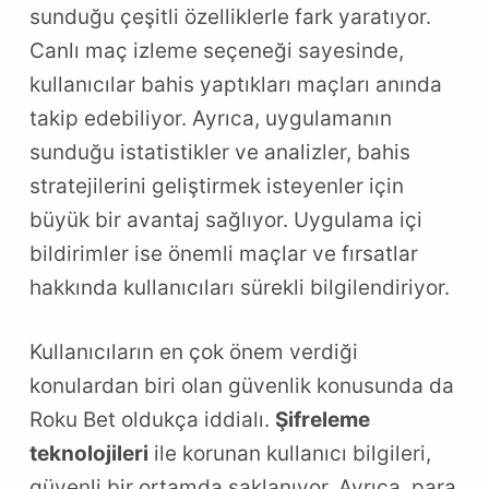
sunduğu çeşitli özelliklerle fark yaratıyor.
Canlı maç izleme seçeneği sayesinde,
kullanıcılar bahis yaptıkları maçları anında
takip edebiliyor. Ayrıca, uygulamanın
sunduğu istatistikler ve analizler, bahis
stratejilerini geliştirmek isteyenler için
büyük bir avantaj sağlıyor. Uygulama içi
bildirimler ise önemli maçlar ve fırsatlar
hakkında kullanıcıları sürekli bilgilendiriyor.
Kullanıcıların en çok önem verdiği
konulardan biri olan güvenlik konusunda da
Roku Bet oldukça iddialı.
Şifreleme
teknolojileri
ile korunan kullanıcı bilgileri,
güvenli bir ortamda saklanıyor. Ayrıca, para