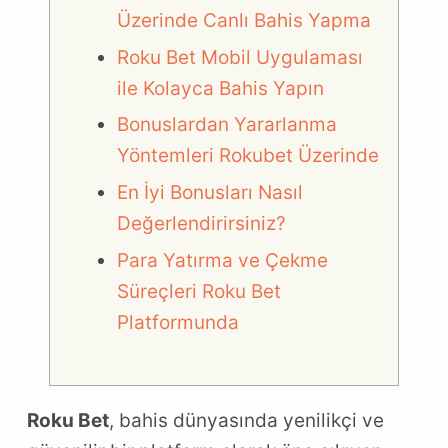
Üzerinde Canlı Bahis Yapma
Roku Bet Mobil Uygulaması
ile Kolayca Bahis Yapın
Bonuslardan Yararlanma
Yöntemleri Rokubet Üzerinde
En İyi Bonusları Nasıl
Değerlendirirsiniz?
Para Yatırma ve Çekme
Süreçleri Roku Bet
Platformunda
Roku Bet
, bahis dünyasında yenilikçi ve