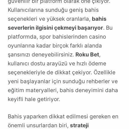
güvenilir bir platform olarak öne çıkıyor.
Kullanıcılarına sunduğu geniş bahis
seçenekleri ve yüksek oranlarla,
bahis
severlerin ilgisini çekmeyi başarıyor
. Bu
platformda, spor bahislerinden casino
oyunlarına kadar birçok farklı alanda
şansınızı deneyebilirsiniz.
Roku Bet
,
kullanıcı dostu arayüzü ve hızlı ödeme
seçenekleriyle de dikkat çekiyor. Özellikle
yeni başlayanlar için sunduğu rehberler ve
eğitim materyalleri, bahis deneyimini daha
keyifli hale getiriyor.
Bahis yaparken dikkat edilmesi gereken en
önemli unsurlardan biri,
strateji