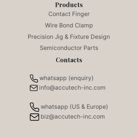
Products
Contact Finger
Wire Bond Clamp
Precision Jig & Fixture Design
Semiconductor Parts
Contacts
whatsapp (enquiry)
info@accutech-inc.com
whatsapp (US & Europe)
biz@accutech-inc.com