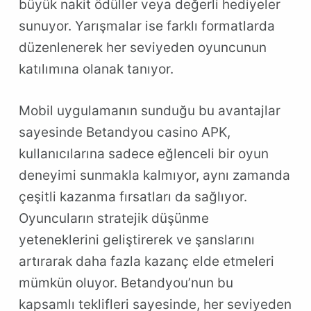
büyük nakit ödüller veya değerli hediyeler
sunuyor. Yarışmalar ise farklı formatlarda
düzenlenerek her seviyeden oyuncunun
katılımına olanak tanıyor.
Mobil uygulamanın sunduğu bu avantajlar
sayesinde Betandyou casino APK,
kullanıcılarına sadece eğlenceli bir oyun
deneyimi sunmakla kalmıyor, aynı zamanda
çeşitli kazanma fırsatları da sağlıyor.
Oyuncuların stratejik düşünme
yeteneklerini geliştirerek ve şanslarını
artırarak daha fazla kazanç elde etmeleri
mümkün oluyor. Betandyou’nun bu
kapsamlı teklifleri sayesinde, her seviyeden