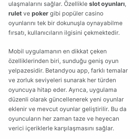
ulaşmalarını sağlar. Özellikle
slot oyunları
,
rulet
ve
poker
gibi popüler casino
oyunlarını tek bir dokunuşla oynayabilme
fırsatı, kullanıcıların ilgisini çekmektedir.
Mobil uygulamanın en dikkat çeken
özelliklerinden biri, sunduğu geniş oyun
yelpazesidir. Betandyou app, farklı temalar
ve zorluk seviyeleri sunarak her türden
oyuncuya hitap eder. Ayrıca, uygulama
düzenli olarak güncellenerek yeni oyunlar
eklenir ve mevcut oyunlar geliştirilir. Bu da
oyuncuların her zaman taze ve heyecan
verici içeriklerle karşılaşmasını sağlar.