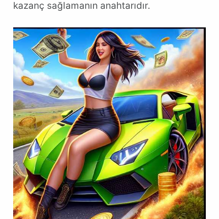
kazanç sağlamanın anahtarıdır.