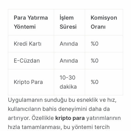
Para Yatırma
İşlem
Komisyon
Yöntemi
Süresi
Oranı
Kredi Kartı
Anında
%0
E-Cüzdan
Anında
%0
10-30
Kripto Para
%0
dakika
Uygulamanın sunduğu bu esneklik ve hız,
kullanıcıların bahis deneyimini daha da
artırıyor. Özellikle
kripto para
yatırımlarının
hızla tamamlanması, bu yöntemi tercih