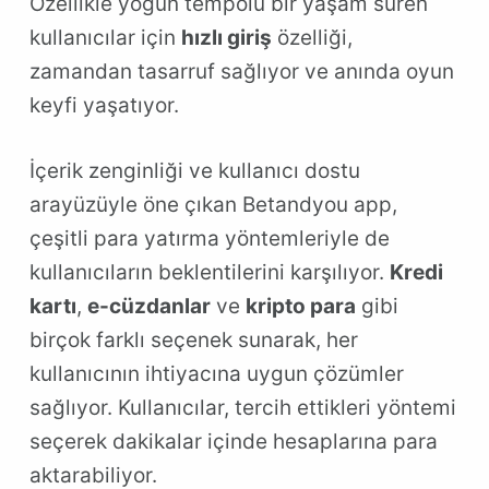
Özellikle yoğun tempolu bir yaşam süren
kullanıcılar için
hızlı giriş
özelliği,
zamandan tasarruf sağlıyor ve anında oyun
keyfi yaşatıyor.
İçerik zenginliği ve kullanıcı dostu
arayüzüyle öne çıkan Betandyou app,
çeşitli para yatırma yöntemleriyle de
kullanıcıların beklentilerini karşılıyor.
Kredi
kartı
,
e-cüzdanlar
ve
kripto para
gibi
birçok farklı seçenek sunarak, her
kullanıcının ihtiyacına uygun çözümler
sağlıyor. Kullanıcılar, tercih ettikleri yöntemi
seçerek dakikalar içinde hesaplarına para
aktarabiliyor.