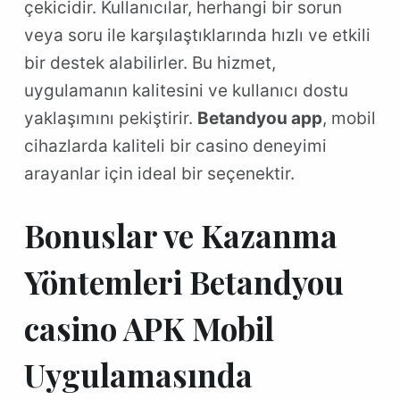
çekicidir. Kullanıcılar, herhangi bir sorun
veya soru ile karşılaştıklarında hızlı ve etkili
bir destek alabilirler. Bu hizmet,
uygulamanın kalitesini ve kullanıcı dostu
yaklaşımını pekiştirir.
Betandyou app
, mobil
cihazlarda kaliteli bir casino deneyimi
arayanlar için ideal bir seçenektir.
Bonuslar ve Kazanma
Yöntemleri Betandyou
casino APK Mobil
Uygulamasında