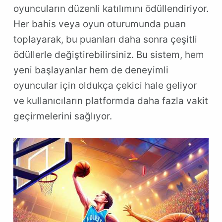
oyuncuların düzenli katılımını ödüllendiriyor.
Her bahis veya oyun oturumunda puan
toplayarak, bu puanları daha sonra çeşitli
ödüllerle değiştirebilirsiniz. Bu sistem, hem
yeni başlayanlar hem de deneyimli
oyuncular için oldukça çekici hale geliyor
ve kullanıcıların platformda daha fazla vakit
geçirmelerini sağlıyor.