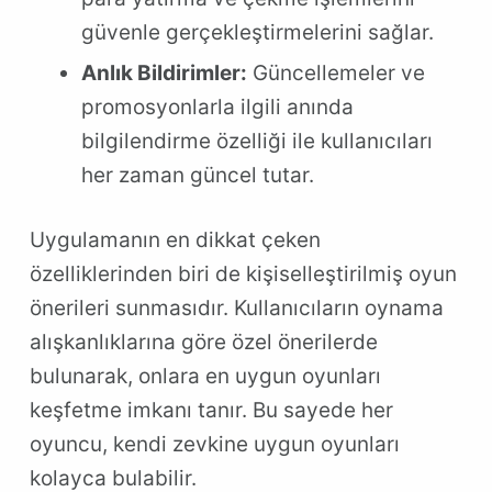
güvenle gerçekleştirmelerini sağlar.
Anlık Bildirimler:
Güncellemeler ve
promosyonlarla ilgili anında
bilgilendirme özelliği ile kullanıcıları
her zaman güncel tutar.
Uygulamanın en dikkat çeken
özelliklerinden biri de kişiselleştirilmiş oyun
önerileri sunmasıdır. Kullanıcıların oynama
alışkanlıklarına göre özel önerilerde
bulunarak, onlara en uygun oyunları
keşfetme imkanı tanır. Bu sayede her
oyuncu, kendi zevkine uygun oyunları
kolayca bulabilir.