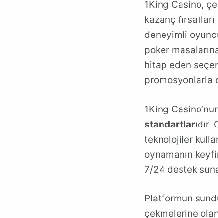
1King Casino, ç
kazanç fırsatlar
deneyimli oyuncul
poker masalarına
hitap eden seçen
promosyonlarla d
1King Casino’nun 
standartları
dır.
teknolojiler kull
oynamanın keyfini
7/24 destek suna
Platformun sun
çekmelerine olana