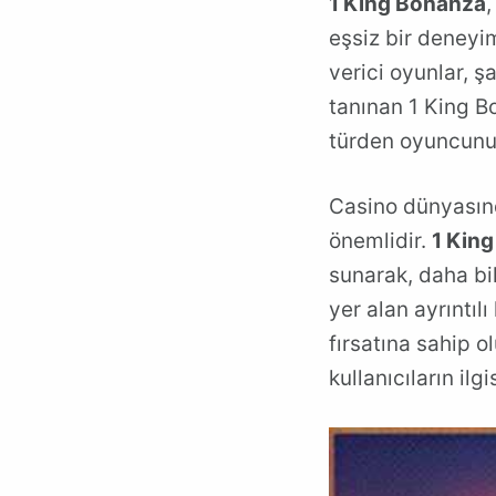
1 King Bonanza
eşsiz bir deneyi
verici oyunlar, ş
tanınan 1 King B
türden oyuncunun
Casino dünyasınd
önemlidir.
1 Kin
sunarak, daha bil
yer alan ayrıntıl
fırsatına sahip 
kullanıcıların ilg