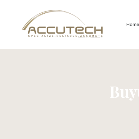
S
k
Hom
i
p
t
o
c
o
Buy
n
t
e
n
t