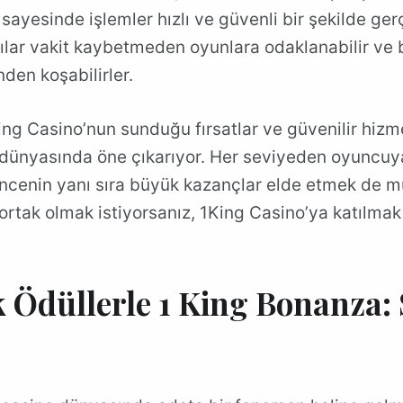
sayesinde işlemler hızlı ve güvenli bir şekilde gerçe
cılar vakit kaybetmeden oyunlara odaklanabilir ve
den koşabilirler.
ing Casino’nun sunduğu fırsatlar ve güvenilir hizme
dünyasında öne çıkarıyor. Her seviyeden oyuncuy
ncenin yanı sıra büyük kazançlar elde etmek de m
rtak olmak istiyorsanız, 1King Casino’ya katılmak 
 Ödüllerle 1 King Bonanza: 