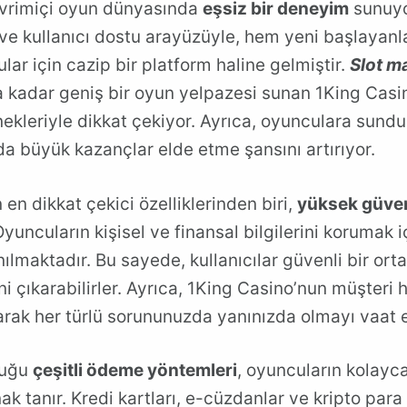
evrimiçi oyun dünyasında
eşsiz bir deneyim
sunuyo
ı ve kullanıcı dostu arayüzüyle, hem yeni başlayan
ar için cazip bir platform haline gelmiştir.
Slot m
 kadar geniş bir oyun yelpazesi sunan 1King Casi
ekleriyle dikkat çekiyor. Ayrıca, oyunculara sund
a büyük kazançlar elde etme şansını artırıyor.
en dikkat çekici özelliklerinden biri,
yüksek güven
 Oyuncuların kişisel ve finansal bilgilerini korumak 
anılmaktadır. Bu sayede, kullanıcılar güvenli bir o
 çıkarabilirler. Ayrıca, 1King Casino’nun müşteri h
rak her türlü sorununuzda yanınızda olmayı vaat e
duğu
çeşitli ödeme yöntemleri
, oyuncuların kolayca
k tanır. Kredi kartları, e-cüzdanlar ve kripto para 