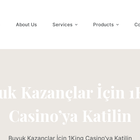
e
About Us
Services
Products
Co
uk Kazançlar İçin 1
Casino’ya Katilin
Buyuk Kazançlar İçin 1King Casino'ya Katilin