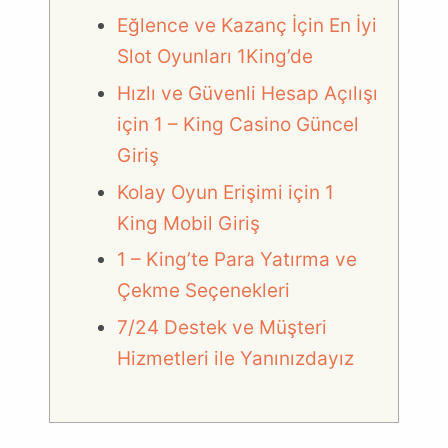
Eğlence ve Kazanç İçin En İyi
Slot Oyunları 1King’de
Hızlı ve Güvenli Hesap Açılışı
için 1 – King Casino Güncel
Giriş
Kolay Oyun Erişimi için 1
King Mobil Giriş
1 – King’te Para Yatırma ve
Çekme Seçenekleri
7/24 Destek ve Müşteri
Hizmetleri ile Yanınızdayız