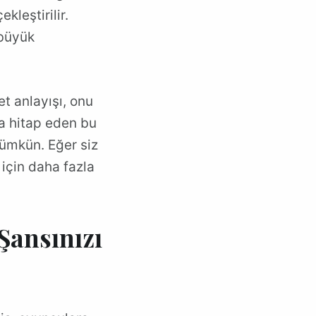
kleştirilir.
 büyük
t anlayışı, onu
a hitap eden bu
ümkün. Eğer siz
için daha fazla
Şansınızı