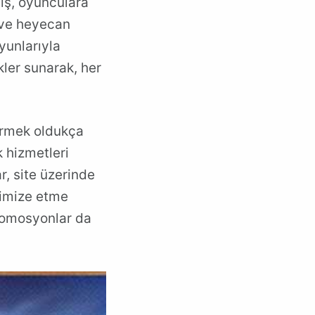
iş, oyunculara
ve heyecan
oyunlarıyla
kler sunarak, her
tirmek oldukça
k hizmetleri
r, site üzerinde
ksimize etme
promosyonlar da