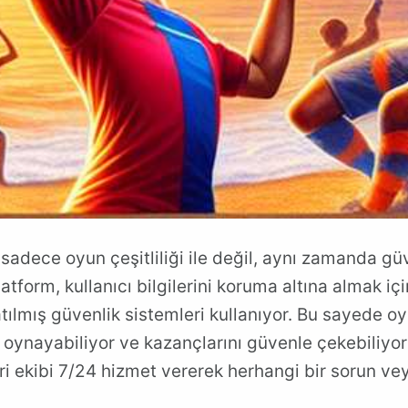
 sadece oyun çeşitliliği ile değil, aynı zamanda güve
latform, kullanıcı bilgilerini koruma altına almak iç
tılmış güvenlik sistemleri kullanıyor. Bu sayede o
 oynayabiliyor ve kazançlarını güvenle çekebiliyorl
ri ekibi 7/24 hizmet vererek herhangi bir sorun vey