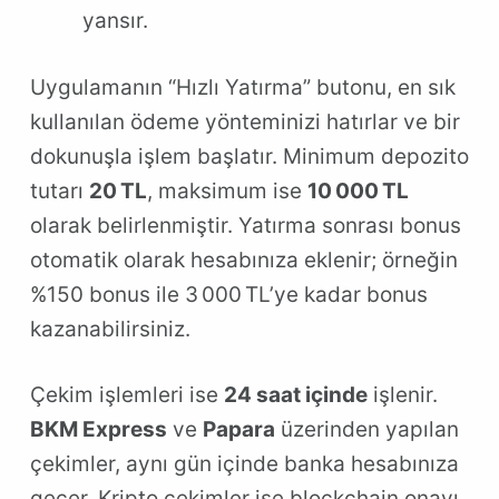
yansır.
Uygulamanın “Hızlı Yatırma” butonu, en sık
kullanılan ödeme yönteminizi hatırlar ve bir
dokunuşla işlem başlatır. Minimum depozito
tutarı
20 TL
, maksimum ise
10 000 TL
olarak belirlenmiştir. Yatırma sonrası bonus
otomatik olarak hesabınıza eklenir; örneğin
%150 bonus ile 3 000 TL’ye kadar bonus
kazanabilirsiniz.
Çekim işlemleri ise
24 saat içinde
işlenir.
BKM Express
ve
Papara
üzerinden yapılan
çekimler, aynı gün içinde banka hesabınıza
geçer. Kripto çekimler ise blockchain onayı