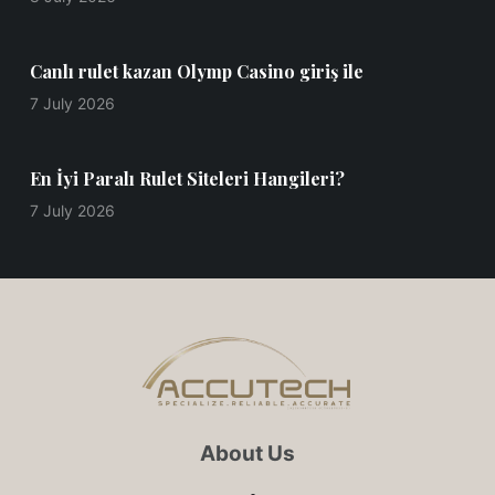
Canlı rulet kazan Olymp Casino giriş ile
7 July 2026
En İyi Paralı Rulet Siteleri Hangileri?
7 July 2026
About Us