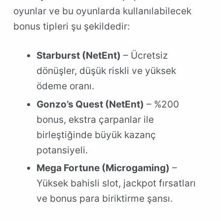
oyunlar ve bu oyunlarda kullanılabilecek
bonus tipleri şu şekildedir:
Starburst (NetEnt)
– Ücretsiz
dönüşler, düşük riskli ve yüksek
ödeme oranı.
Gonzo’s Quest (NetEnt)
– %200
bonus, ekstra çarpanlar ile
birleştiğinde büyük kazanç
potansiyeli.
Mega Fortune (Microgaming)
–
Yüksek bahisli slot, jackpot fırsatları
ve bonus para biriktirme şansı.