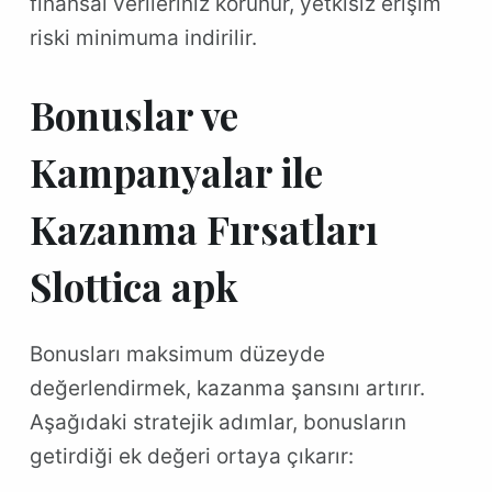
finansal verileriniz korunur, yetkisiz erişim
riski minimuma indirilir.
Bonuslar ve
Kampanyalar ile
Kazanma Fırsatları
Slottica apk
Bonusları maksimum düzeyde
değerlendirmek, kazanma şansını artırır.
Aşağıdaki stratejik adımlar, bonusların
getirdiği ek değeri ortaya çıkarır: