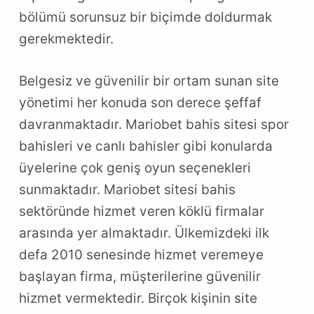
bölümü sorunsuz bir biçimde doldurmak
gerekmektedir.
Belgesiz ve güvenilir bir ortam sunan site
yönetimi her konuda son derece şeffaf
davranmaktadır. Mariobet bahis sitesi spor
bahisleri ve canlı bahisler gibi konularda
üyelerine çok geniş oyun seçenekleri
sunmaktadır. Mariobet sitesi bahis
sektöründe hizmet veren köklü firmalar
arasında yer almaktadır. Ülkemizdeki ilk
defa 2010 senesinde hizmet veremeye
başlayan firma, müşterilerine güvenilir
hizmet vermektedir. Birçok kişinin site