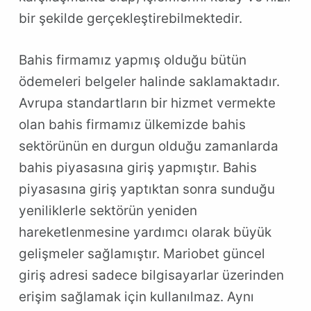
bir şekilde gerçekleştirebilmektedir.
Bahis firmamız yapmış olduğu bütün
ödemeleri belgeler halinde saklamaktadır.
Avrupa standartların bir hizmet vermekte
olan bahis firmamız ülkemizde bahis
sektörünün en durgun olduğu zamanlarda
bahis piyasasına giriş yapmıştır. Bahis
piyasasına giriş yaptıktan sonra sunduğu
yeniliklerle sektörün yeniden
hareketlenmesine yardımcı olarak büyük
gelişmeler sağlamıştır. Mariobet güncel
giriş adresi sadece bilgisayarlar üzerinden
erişim sağlamak için kullanılmaz. Aynı