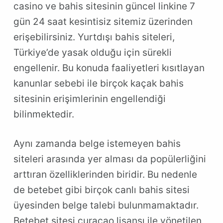
casino ve bahis sitesinin güncel linkine 7
gün 24 saat kesintisiz sitemiz üzerinden
erişebilirsiniz. Yurtdışı bahis siteleri,
Türkiye’de yasak olduğu için sürekli
engellenir. Bu konuda faaliyetleri kısıtlayan
kanunlar sebebi ile birçok kaçak bahis
sitesinin erişimlerinin engellendiği
bilinmektedir.
Aynı zamanda belge istemeyen bahis
siteleri arasında yer alması da popülerliğini
arttıran özelliklerinden biridir. Bu nedenle
de betebet gibi birçok canlı bahis sitesi
üyesinden belge talebi bulunmamaktadır.
Betebet sitesi curaçao lisansı ile yönetilen