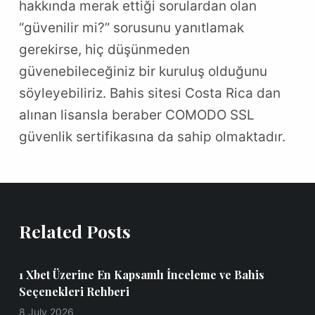
hakkında merak ettiği sorulardan olan
“güvenilir mi?” sorusunu yanıtlamak
gerekirse, hiç düşünmeden
güvenebileceğiniz bir kuruluş olduğunu
söyleyebiliriz. Bahis sitesi Costa Rica dan
alınan lisansla beraber COMODO SSL
güvenlik sertifikasına da sahip olmaktadır.
Related Posts
1 Xbet Üzerine En Kapsamlı İnceleme ve Bahis
Seçenekleri Rehberi
8 July 2026