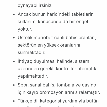
oynayabilirsiniz.
Ancak bunun haricindeki tabletlerin
kullanımı konusunda da bir engel
yoktur.
Üstelik mariobet canlı bahis oranları,
sektörün en yüksek oranlarını
sunmaktadır.
İhtiyaç duyulması halinde, sistem
üzerinden gerekli kontroller otomatik
yapılmaktadır.
Spor, sanal bahis, tombala ve casino
için kayıp promosyonlarını sıralamıştır.
Türkçe dil kategorisi yardımıyla bütün