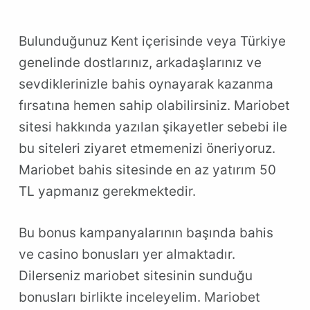
Bulunduğunuz Kent içerisinde veya Türkiye
genelinde dostlarınız, arkadaşlarınız ve
sevdiklerinizle bahis oynayarak kazanma
fırsatına hemen sahip olabilirsiniz. Mariobet
sitesi hakkında yazılan şikayetler sebebi ile
bu siteleri ziyaret etmemenizi öneriyoruz.
Mariobet bahis sitesinde en az yatırım 50
TL yapmanız gerekmektedir.
Bu bonus kampanyalarının başında bahis
ve casino bonusları yer almaktadır.
Dilerseniz mariobet sitesinin sunduğu
bonusları birlikte inceleyelim. Mariobet