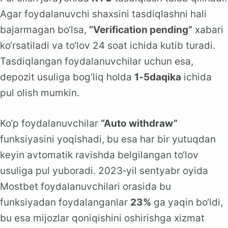
Agar foydalanuvchi shaxsini tasdiqlashni hali
bajarmagan bo‘lsa,
“Verification pending”
xabari
ko‘rsatiladi va to‘lov 24 soat ichida kutib turadi.
Tasdiqlangan foydalanuvchilar uchun esa,
depozit usuliga bog‘liq holda
1‑5daqika
ichida
pul olish mumkin.
Ko‘p foydalanuvchilar
“Auto withdraw”
funksiyasini yoqishadi, bu esa har bir yutuqdan
keyin avtomatik ravishda belgilangan to‘lov
usuliga pul yuboradi. 2023‑yil sentyabr oyida
Mostbet foydalanuvchilari orasida bu
funksiyadan foydalanganlar
23%
ga yaqin bo‘ldi,
bu esa mijozlar qoniqishini oshirishga xizmat