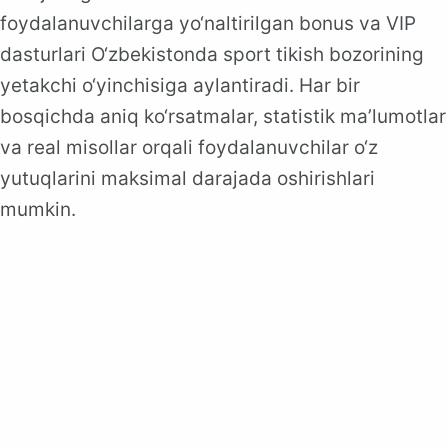
foydalanuvchilarga yo‘naltirilgan bonus va VIP
dasturlari O‘zbekistonda sport tikish bozorining
yetakchi o‘yinchisiga aylantiradi. Har bir
bosqichda aniq ko‘rsatmalar, statistik ma’lumotlar
va real misollar orqali foydalanuvchilar o‘z
yutuqlarini maksimal darajada oshirishlari
mumkin.