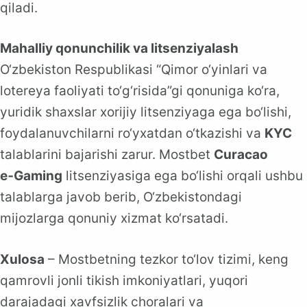
qiladi.
Mahalliy qonunchilik va litsenziyalash
O‘zbekiston Respublikasi “Qimor o‘yinlari va
lotereya faoliyati to‘g‘risida”gi qonuniga ko‘ra,
yuridik shaxslar xorijiy litsenziyaga ega bo‘lishi,
foydalanuvchilarni ro‘yxatdan o‘tkazishi va
KYC
talablarini bajarishi zarur. Mostbet
Curacao
e‑Gaming
litsenziyasiga ega bo‘lishi orqali ushbu
talablarga javob berib, O‘zbekistondagi
mijozlarga qonuniy xizmat ko‘rsatadi.
Xulosa
– Mostbetning tezkor to‘lov tizimi, keng
qamrovli jonli tikish imkoniyatlari, yuqori
darajadagi xavfsizlik choralari va