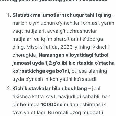
Statistik ma’lumotlarni chuqur tahlil qiling
–
har bir o‘yin uchun o‘yinchilar formasi, yarim
vaqt natijalari, avvalg‘i uchrashuvlar
natijalari va iqlim sharoitlarini e’tiborga
oling. Misol sifatida, 2023‑yilning ikkinchi
choragida,
Namangan viloyatidagi futbol
jamoasi uyda 1,2 g‘oliblik o‘rtasida o‘rtacha
ko‘rsatkichga ega bo‘ldi
, bu esa ularning
uyda o‘ynash imkoniyatini ko‘rsatadi.
Kichik stavkalar bilan boshlang
– jonli
tikishda katta xavf mavjudligi sababli, har
bir bo‘limda
10000so‘m
dan oshirmaslik
tavsiya etiladi. Bu orqali uzoq muddatli