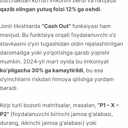
burchakdan ko‘rish imkonini berdi va natijada
qazib olingan yutuq foizi 12% ga oshdi
.
Jonli tikishlarda
“Cash Out”
funksiyasi ham
mavjud. Bu funktsiya orqali foydalanuvchi o‘z
stavkasini o‘yin tugashidan oldin rejalashtirilgan
daromadga yoki yo‘qotishga qarab yopishi
mumkin. 2024‑yil mart oyida bu imkoniyat
ko‘pligacha 30% ga kamaytirildi
, bu esa
o‘yinchilarni riskdan himoya qilishga yordam
beradi.
Ko‘p turli bozorli matritsalar, masalan,
“P1 – X –
P2”
(foydalanuvchi birinchi jamoa g‘alabasi,
durang, ikkinchi jamoa g‘alabasi) yoki