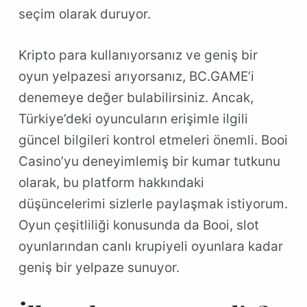
seçim olarak duruyor.
Kripto para kullanıyorsanız ve geniş bir
oyun yelpazesi arıyorsanız, BC.GAME’i
denemeye değer bulabilirsiniz. Ancak,
Türkiye’deki oyuncuların erişimle ilgili
güncel bilgileri kontrol etmeleri önemli. Booi
Casino’yu deneyimlemiş bir kumar tutkunu
olarak, bu platform hakkındaki
düşüncelerimi sizlerle paylaşmak istiyorum.
Oyun çeşitliliği konusunda da Booi, slot
oyunlarından canlı krupiyeli oyunlara kadar
geniş bir yelpaze sunuyor.