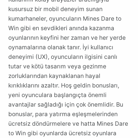
kusursuz bir mobil deneyim sunan
kumarhaneler, oyuncuların Mines Dare to
Win gibi en sevdikleri anında kazanma
oyunlarının keyfini her zaman ve her yerde
oynamalarına olanak tanır. İyi kullanıcı
deneyimi (UX), oyuncuların ilgisini canlı
tutar ve kötü tasarım veya gezinme
zorluklarından kaynaklanan hayal
kırıklıklarını azaltır. Hoş geldin bonusları,
yeni oyunculara başlangıçta önemli
avantajlar sağladığı için çok önemlidir. Bu
bonuslar, para yatırma eşleşmelerinden
ücretsiz döndürmelere ve hatta Mines Dare
to Win gibi oyunlarda ücretsiz oyunlara