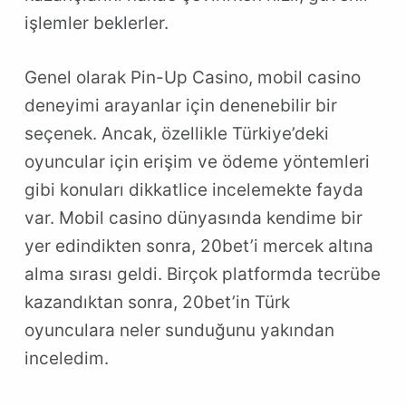
işlemler beklerler.
Genel olarak Pin-Up Casino, mobil casino
deneyimi arayanlar için denenebilir bir
seçenek. Ancak, özellikle Türkiye’deki
oyuncular için erişim ve ödeme yöntemleri
gibi konuları dikkatlice incelemekte fayda
var. Mobil casino dünyasında kendime bir
yer edindikten sonra, 20bet’i mercek altına
alma sırası geldi. Birçok platformda tecrübe
kazandıktan sonra, 20bet’in Türk
oyunculara neler sunduğunu yakından
inceledim.