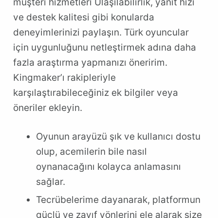
müşteri hizmetleri Ulaşılabilirlik, yanıt hızı
ve destek kalitesi gibi konularda
deneyimlerinizi paylaşın. Türk oyuncular
için uygunluğunu netleştirmek adına daha
fazla araştırma yapmanızı öneririm.
Kingmaker’ı rakipleriyle
karşılaştırabileceğiniz ek bilgiler veya
öneriler ekleyin.
Oyunun arayüzü şık ve kullanıcı dostu
olup, acemilerin bile nasıl
oynanacağını kolayca anlamasını
sağlar.
Tecrübelerime dayanarak, platformun
güçlü ve zayıf yönlerini ele alarak size