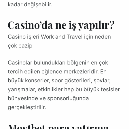
kadar değişebilir.
Casino’da ne iş yapılır?
Casino işleri Work and Travel için neden
çok cazip
Casinolar bulundukları bölgenin en çok
tercih edilen eğlence merkezleridir. En
büyük konserler, spor gösterileri, şovlar,
yarışmalar, etkinlikler hep bu büyük tesisler
bünyesinde ve sponsorluğunda
gerçekleştirilir.
Mostbet para yatırma,