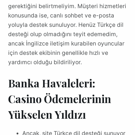
gerektiğini belirtmeliyim. Müşteri hizmetleri
konusunda ise, canlı sohbet ve e-posta
yoluyla destek sunuluyor. Henüz Türkçe dil
desteği olup olmadığını teyit edemedim,
ancak İngilizce iletişim kurabilen oyuncular
için destek ekibinin genellikle hızlı ve
yardımcı olduğu bildiriliyor.
Banka Havaleleri:
Casino Ödemelerinin
Yükselen Yıldızı
Ancak, site Türkçe dil desteği sunuyor