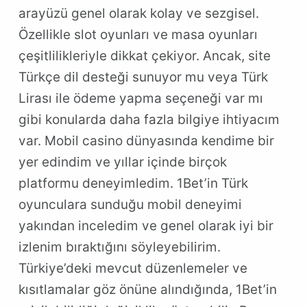
arayüzü genel olarak kolay ve sezgisel.
Özellikle slot oyunları ve masa oyunları
çeşitlilikleriyle dikkat çekiyor. Ancak, site
Türkçe dil desteği sunuyor mu veya Türk
Lirası ile ödeme yapma seçeneği var mı
gibi konularda daha fazla bilgiye ihtiyacım
var. Mobil casino dünyasında kendime bir
yer edindim ve yıllar içinde birçok
platformu deneyimledim. 1Bet’in Türk
oyunculara sunduğu mobil deneyimi
yakından inceledim ve genel olarak iyi bir
izlenim bıraktığını söyleyebilirim.
Türkiye’deki mevcut düzenlemeler ve
kısıtlamalar göz önüne alındığında, 1Bet’in