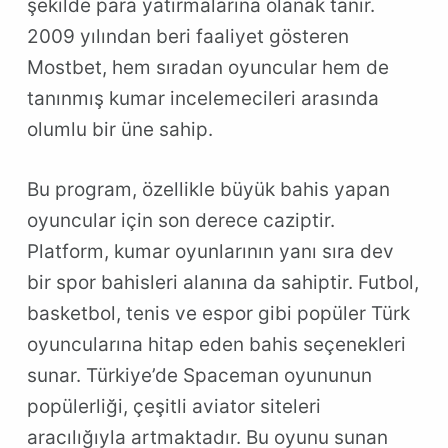
şekilde para yatırmalarına olanak tanır.
2009 yılından beri faaliyet gösteren
Mostbet, hem sıradan oyuncular hem de
tanınmış kumar incelemecileri arasında
olumlu bir üne sahip.
Bu program, özellikle büyük bahis yapan
oyuncular için son derece caziptir.
Platform, kumar oyunlarının yanı sıra dev
bir spor bahisleri alanına da sahiptir. Futbol,
basketbol, tenis ve espor gibi popüler Türk
oyuncularına hitap eden bahis seçenekleri
sunar. Türkiye’de Spaceman oyununun
popülerliği, çeşitli aviator siteleri
aracılığıyla artmaktadır. Bu oyunu sunan