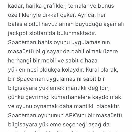
kadar, harika grafikler, temalar ve bonus
özellikleriyle dikkat çeker. Ayrıca, her
bahisle ödül havuzlarının büyüdüğü aşamalı
jackpot slotları da bulunmaktadır.
Spaceman bahis oyunu uygulamasının
masaüstü bilgisayar da dahil olmak üzere
herhangi bir mobil ve sabit cihaza
yüklenmesi oldukça kolaydır. Kural olarak,
bir Spaceman uygulamasını sabit bir
bilgisayara yüklemek mantıklı değildir,
çünkü çevrimiçi kumarhanelere kaydolmak
ve oyunu oynamak daha mantıklı olacaktır.
Spaceman oyununun APK’sını bir masaüstü
bilgisayara yükleme seçeneği aşağıda