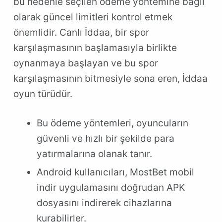
bu nedenle seçilen ödeme yöntemine bağlı
olarak güncel limitleri kontrol etmek
önemlidir. Canlı İddaa, bir spor
karşılaşmasının başlamasıyla birlikte
oynanmaya başlayan ve bu spor
karşılaşmasının bitmesiyle sona eren, İddaa
oyun türüdür.
Bu ödeme yöntemleri, oyuncuların
güvenli ve hızlı bir şekilde para
yatırmalarına olanak tanır.
Android kullanıcıları, MostBet mobil
indir uygulamasını doğrudan APK
dosyasını indirerek cihazlarına
kurabilirler.