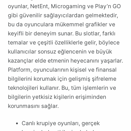
oyunlar, NetEnt, Microgaming ve Play’n GO
gibi güvenilir sağlayıcılardan gelmektedir,
bu da oyunculara mükemmel grafikler ve
keyifli bir deneyim sunar. Bu slotlar, farklı
temalar ve çeşitli özelliklerle gelir, böylece
kullanıcılar sonsuz eğlencenin ve büyük
kazançlar elde etmenin heyecanını yaşarlar.
Platform, oyuncularının kişisel ve finansal
bilgilerini korumak için gelişmiş şifreleme
teknolojileri kullanır. Bu, tüm işlemlerin ve
bilgilerin yetkisiz kişilerin erişiminden
korunmasını sağlar.
Canlı krupiye oyunları, gerçek