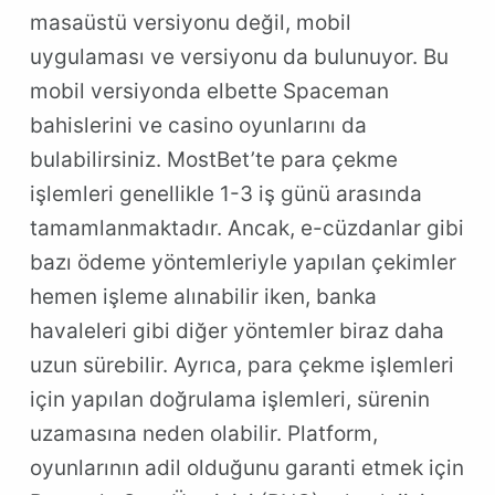
masaüstü versiyonu değil, mobil
uygulaması ve versiyonu da bulunuyor. Bu
mobil versiyonda elbette Spaceman
bahislerini ve casino oyunlarını da
bulabilirsiniz. MostBet’te para çekme
işlemleri genellikle 1-3 iş günü arasında
tamamlanmaktadır. Ancak, e-cüzdanlar gibi
bazı ödeme yöntemleriyle yapılan çekimler
hemen işleme alınabilir iken, banka
havaleleri gibi diğer yöntemler biraz daha
uzun sürebilir. Ayrıca, para çekme işlemleri
için yapılan doğrulama işlemleri, sürenin
uzamasına neden olabilir. Platform,
oyunlarının adil olduğunu garanti etmek için