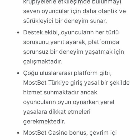
krupiyelerle etkileşimde bulunmayı
seven oyuncular için daha otantik ve
sürükleyici bir deneyim sunar.
Destek ekibi, oyuncuların her türlü
sorusunu yanıtlayarak, platformda
sorunsuz bir deneyim yaşatmak için
çalışmaktadır.
Çoğu uluslararası platform gibi,
MostBet Türkiye giriş yasal bir şekilde
hizmet sunmaktadır ancak
oyuncuların oyun oynarken yerel
yasalara dikkat etmeleri
gerekmektedir.
MostBet Casino bonus, çevrim içi