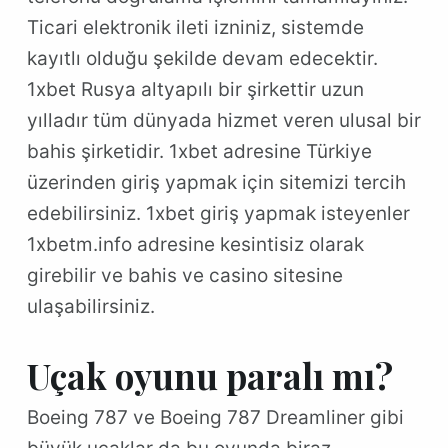
Ticari elektronik ileti izniniz, sistemde
kayıtlı olduğu şekilde devam edecektir.
1xbet Rusya altyapılı bir şirkettir uzun
yılladır tüm dünyada hizmet veren ulusal bir
bahis şirketidir. 1xbet adresine Türkiye
üzerinden giriş yapmak için sitemizi tercih
edebilirsiniz. 1xbet giriş yapmak isteyenler
1xbetm.info adresine kesintisiz olarak
girebilir ve bahis ve casino sitesine
ulaşabilirsiniz.
Uçak oyunu paralı mı?
Boeing 787 ve Boeing 787 Dreamliner gibi