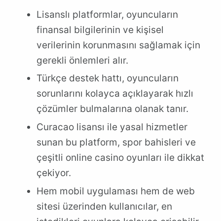
Lisanslı platformlar, oyuncuların
finansal bilgilerinin ve kişisel
verilerinin korunmasını sağlamak için
gerekli önlemleri alır.
Türkçe destek hattı, oyuncuların
sorunlarını kolayca açıklayarak hızlı
çözümler bulmalarına olanak tanır.
Curacao lisansı ile yasal hizmetler
sunan bu platform, spor bahisleri ve
çeşitli online casino oyunları ile dikkat
çekiyor.
Hem mobil uygulaması hem de web
sitesi üzerinden kullanıcılar, en