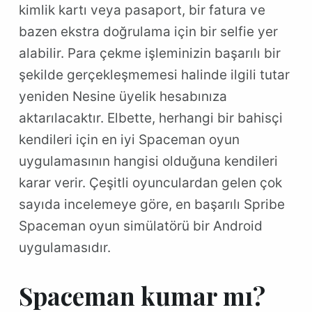
kimlik kartı veya pasaport, bir fatura ve
bazen ekstra doğrulama için bir selfie yer
alabilir. Para çekme işleminizin başarılı bir
şekilde gerçekleşmemesi halinde ilgili tutar
yeniden Nesine üyelik hesabınıza
aktarılacaktır. Elbette, herhangi bir bahisçi
kendileri için en iyi Spaceman oyun
uygulamasının hangisi olduğuna kendileri
karar verir. Çeşitli oyunculardan gelen çok
sayıda incelemeye göre, en başarılı Spribe
Spaceman oyun simülatörü bir Android
uygulamasıdır.
Spaceman kumar mı?