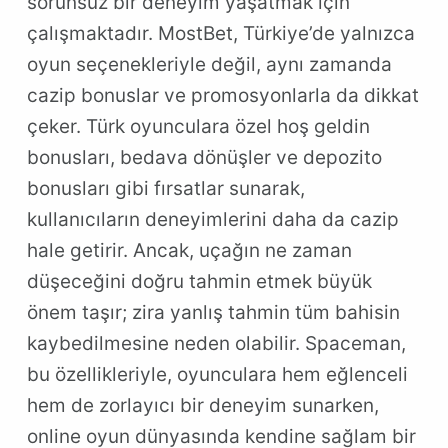
sorunsuz bir deneyim yaşatmak için
çalışmaktadır. MostBet, Türkiye’de yalnızca
oyun seçenekleriyle değil, aynı zamanda
cazip bonuslar ve promosyonlarla da dikkat
çeker. Türk oyunculara özel hoş geldin
bonusları, bedava dönüşler ve depozito
bonusları gibi fırsatlar sunarak,
kullanıcıların deneyimlerini daha da cazip
hale getirir. Ancak, uçağın ne zaman
düşeceğini doğru tahmin etmek büyük
önem taşır; zira yanlış tahmin tüm bahisin
kaybedilmesine neden olabilir. Spaceman,
bu özellikleriyle, oyunculara hem eğlenceli
hem de zorlayıcı bir deneyim sunarken,
online oyun dünyasında kendine sağlam bir