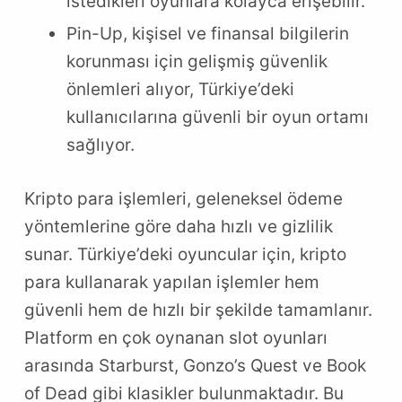
istedikleri oyunlara kolayca erişebilir.
Pin-Up, kişisel ve finansal bilgilerin
korunması için gelişmiş güvenlik
önlemleri alıyor, Türkiye’deki
kullanıcılarına güvenli bir oyun ortamı
sağlıyor.
Kripto para işlemleri, geleneksel ödeme
yöntemlerine göre daha hızlı ve gizlilik
sunar. Türkiye’deki oyuncular için, kripto
para kullanarak yapılan işlemler hem
güvenli hem de hızlı bir şekilde tamamlanır.
Platform en çok oynanan slot oyunları
arasında Starburst, Gonzo’s Quest ve Book
of Dead gibi klasikler bulunmaktadır. Bu