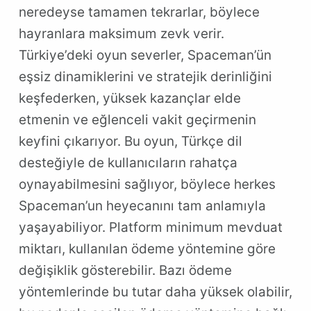
neredeyse tamamen tekrarlar, böylece
hayranlara maksimum zevk verir.
Türkiye’deki oyun severler, Spaceman’ün
eşsiz dinamiklerini ve stratejik derinliğini
keşfederken, yüksek kazançlar elde
etmenin ve eğlenceli vakit geçirmenin
keyfini çıkarıyor. Bu oyun, Türkçe dil
desteğiyle de kullanıcıların rahatça
oynayabilmesini sağlıyor, böylece herkes
Spaceman’un heyecanını tam anlamıyla
yaşayabiliyor. Platform minimum mevduat
miktarı, kullanılan ödeme yöntemine göre
değişiklik gösterebilir. Bazı ödeme
yöntemlerinde bu tutar daha yüksek olabilir,