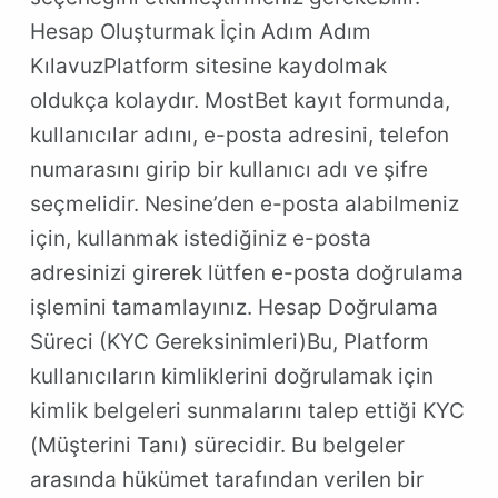
Hesap Oluşturmak İçin Adım Adım
KılavuzPlatform sitesine kaydolmak
oldukça kolaydır. MostBet kayıt formunda,
kullanıcılar adını, e-posta adresini, telefon
numarasını girip bir kullanıcı adı ve şifre
seçmelidir. Nesine’den e-posta alabilmeniz
için, kullanmak istediğiniz e-posta
adresinizi girerek lütfen e-posta doğrulama
işlemini tamamlayınız. Hesap Doğrulama
Süreci (KYC Gereksinimleri)Bu, Platform
kullanıcıların kimliklerini doğrulamak için
kimlik belgeleri sunmalarını talep ettiği KYC
(Müşterini Tanı) sürecidir. Bu belgeler
arasında hükümet tarafından verilen bir