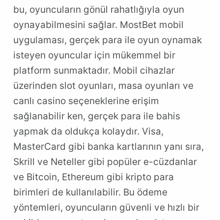
bu, oyuncuların gönül rahatlığıyla oyun
oynayabilmesini sağlar. MostBet mobil
uygulaması, gerçek para ile oyun oynamak
isteyen oyuncular için mükemmel bir
platform sunmaktadır. Mobil cihazlar
üzerinden slot oyunları, masa oyunları ve
canlı casino seçeneklerine erişim
sağlanabilir ken, gerçek para ile bahis
yapmak da oldukça kolaydır. Visa,
MasterCard gibi banka kartlarının yanı sıra,
Skrill ve Neteller gibi popüler e-cüzdanlar
ve Bitcoin, Ethereum gibi kripto para
birimleri de kullanılabilir. Bu ödeme
yöntemleri, oyuncuların güvenli ve hızlı bir