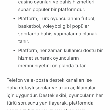
casino oyunları ve bahis hizmetleri
sunan popüler bir platformdur.
Platform, Türk oyuncularının futbol,
basketbol, voleybol gibi popüler
sporlarda bahis yapmalarına olanak
tanır.
Platform, her zaman kullanıcı dostu bir
hizmet sunarak oyuncuların
memnuniyetini ön planda tutar.
Telefon ve e-posta destek kanalları ise
daha detaylı sorular ve uzun açıklamalar
için uygundur. Destek ekibi, oyuncuların her
türlü sorusunu yanıtlayarak, platformda