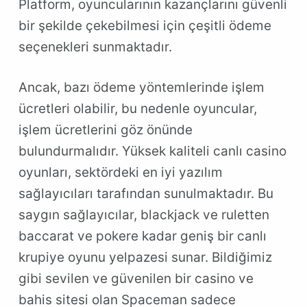
Platform, oyuncularının kazançlarını güvenli
bir şekilde çekebilmesi için çeşitli ödeme
seçenekleri sunmaktadır.
Ancak, bazı ödeme yöntemlerinde işlem
ücretleri olabilir, bu nedenle oyuncular,
işlem ücretlerini göz önünde
bulundurmalıdır. Yüksek kaliteli canlı casino
oyunları, sektördeki en iyi yazılım
sağlayıcıları tarafından sunulmaktadır. Bu
saygın sağlayıcılar, blackjack ve ruletten
baccarat ve pokere kadar geniş bir canlı
krupiye oyunu yelpazesi sunar. Bildiğimiz
gibi sevilen ve güvenilen bir casino ve
bahis sitesi olan Spaceman sadece