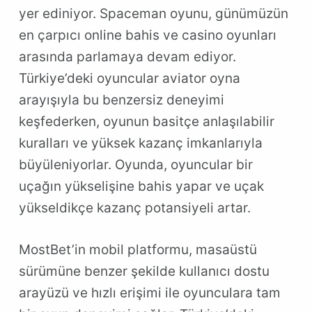
yer ediniyor. Spaceman oyunu, günümüzün
en çarpıcı online bahis ve casino oyunları
arasında parlamaya devam ediyor.
Türkiye’deki oyuncular aviator oyna
arayışıyla bu benzersiz deneyimi
keşfederken, oyunun basitçe anlaşılabilir
kuralları ve yüksek kazanç imkanlarıyla
büyüleniyorlar. Oyunda, oyuncular bir
uçağın yükselişine bahis yapar ve uçak
yükseldikçe kazanç potansiyeli artar.
MostBet’in mobil platformu, masaüstü
sürümüne benzer şekilde kullanıcı dostu
arayüzü ve hızlı erişimi ile oyunculara tam