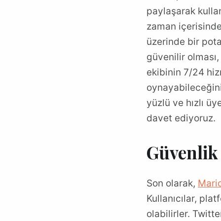
paylaşarak kullan
zaman içerisinde
üzerinde bir pota
güvenilir olması,
ekibinin 7/24 hiz
oynayabileceğini
yüzlü ve hızlı üy
davet ediyoruz.
Güvenlik 
Son olarak,
Mario
Kullanıcılar, pla
olabilirler. Twitte