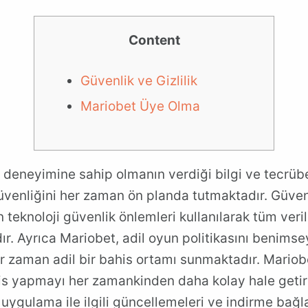
Content
Güvenlik ve Gizlilik
Mariobet Üye Olma
n deneyimine sahip olmanın verdiği bilgi ve tecrübe
güvenliğini her zaman ön planda tutmaktadır. Güven
 teknoloji güvenlik önlemleri kullanılarak tüm veri
ır. Ayrıca Mariobet, adil oyun politikasını benims
er zaman adil bir bahis ortamı sunmaktadır. Mariob
s yapmayı her zamankinden daha kolay hale getiri
uygulama ile ilgili güncellemeleri ve indirme bağla