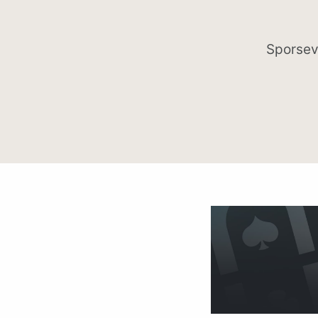
Sporseve