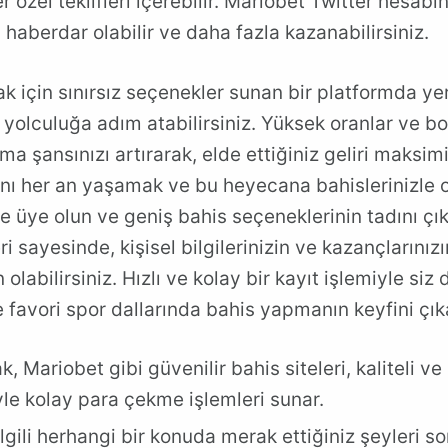
r özel teklifleri içerebilir. Mariobet Twitter hesabı
haberdar olabilir ve daha fazla kazanabilirsiniz.
k için sınırsız seçenekler sunan bir platformda yeri
 yolculuğa adım atabilirsiniz. Yüksek oranlar ve b
 şansınızı artırarak, elde ettiğiniz geliri maksimi
ı her an yaşamak ve bu heyecana bahislerinizle o
 üye olun ve geniş bahis seçeneklerinin tadını çık
i sayesinde, kişisel bilgilerinizin ve kazançlarını
labilirsiniz. Hızlı ve kolay bir kayıt işlemiyle siz
ve favori spor dallarında bahis yapmanın keyfini çık
, Mariobet gibi güvenilir bahis siteleri, kaliteli ve
le kolay para çekme işlemleri sunar.
ilgili herhangi bir konuda merak ettiğiniz şeyleri 