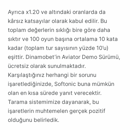
Ayrıca x1.20 ve altındaki oranlarda da
kârsız katsayılar olarak kabul edilir. Bu
toplam değerlerin sıklığı bire göre daha
sıktır ve 100 oyun başına ortalama 10 kata
kadar (toplam tur sayısının yüzde 10’u)
eşittir. Dinamobet’in Aviator Demo Sürümü,
ücretsiz olarak sunulmaktadır.
Karşılaştığınız herhangi bir sorunu
işaretlediğinizde, Softonic buna mümkün
olan en kısa sürede yanıt verecektir.
Tarama sistemimize dayanarak, bu
işaretlerin muhtemelen gerçek pozitif
olduğunu belirledik.