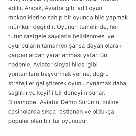
edilir. Ancak, Aviator gibi adil oyun
mekaniklerine sahip bir oyunda hile yapmak
mümkün değildir. Oyunun temelinde, her
turun rastgele sayılarla belirlenmesi ve
oyuncuların tamamen şansa dayalı olarak
çarpanlardan yararlanması yatar. Bu
nedenle, Aviator sinyal hilesi gibi
yöntemlere başvurmak yerine, doğru
stratejiler geliştirerek oyunu oynamak daha
sağlıklı ve keyifli bir deneyim sunar.
Dinamobet Aviator Demo Sürümü, online
casinolarda sıkça rastlanan ve oldukça
popüler olan bir tür oyunudur.