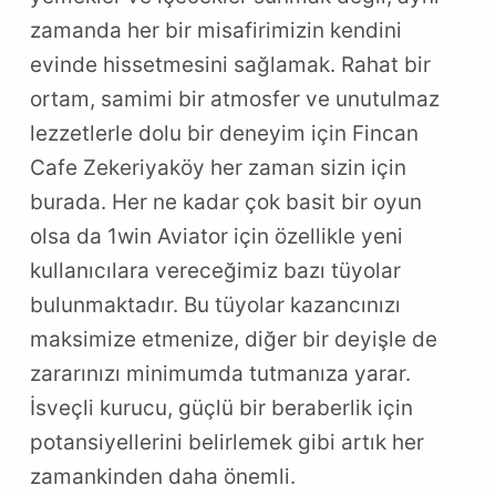
zamanda her bir misafirimizin kendini
evinde hissetmesini sağlamak. Rahat bir
ortam, samimi bir atmosfer ve unutulmaz
lezzetlerle dolu bir deneyim için Fincan
Cafe Zekeriyaköy her zaman sizin için
burada. Her ne kadar çok basit bir oyun
olsa da 1win Aviator için özellikle yeni
kullanıcılara vereceğimiz bazı tüyolar
bulunmaktadır. Bu tüyolar kazancınızı
maksimize etmenize, diğer bir deyişle de
zararınızı minimumda tutmanıza yarar.
İsveçli kurucu, güçlü bir beraberlik için
potansiyellerini belirlemek gibi artık her
zamankinden daha önemli.