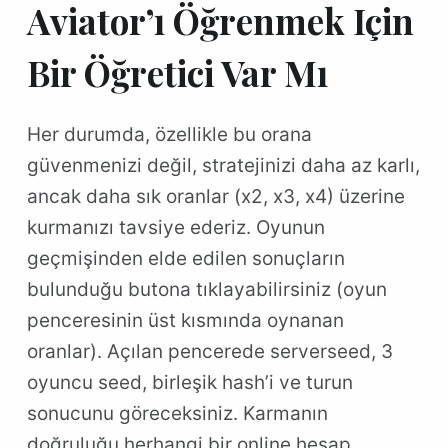
Aviator’ı Öğrenmek Için
Bir Öğretici Var Mı
Her durumda, özellikle bu orana
güvenmenizi değil, stratejinizi daha az karlı,
ancak daha sık oranlar (x2, x3, x4) üzerine
kurmanızı tavsiye ederiz. Oyunun
geçmişinden elde edilen sonuçların
bulunduğu butona tıklayabilirsiniz (oyun
penceresinin üst kısmında oynanan
oranlar). Açılan pencerede serverseed, 3
oyuncu seed, birleşik hash’i ve turun
sonucunu göreceksiniz. Karmanın
doğruluğu herhangi bir online hesap