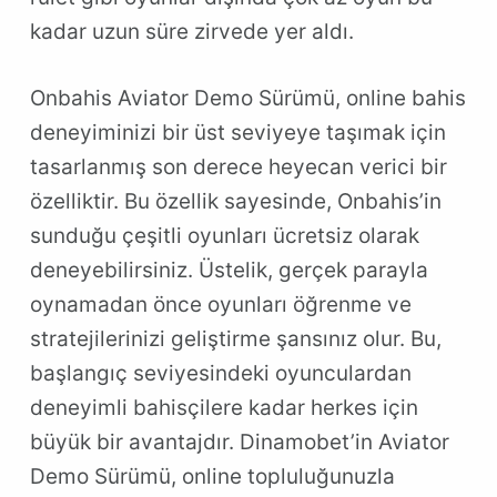
kadar uzun süre zirvede yer aldı.
Onbahis Aviator Demo Sürümü, online bahis
deneyiminizi bir üst seviyeye taşımak için
tasarlanmış son derece heyecan verici bir
özelliktir. Bu özellik sayesinde, Onbahis’in
sunduğu çeşitli oyunları ücretsiz olarak
deneyebilirsiniz. Üstelik, gerçek parayla
oynamadan önce oyunları öğrenme ve
stratejilerinizi geliştirme şansınız olur. Bu,
başlangıç seviyesindeki oyunculardan
deneyimli bahisçilere kadar herkes için
büyük bir avantajdır. Dinamobet’in Aviator
Demo Sürümü, online topluluğunuzla