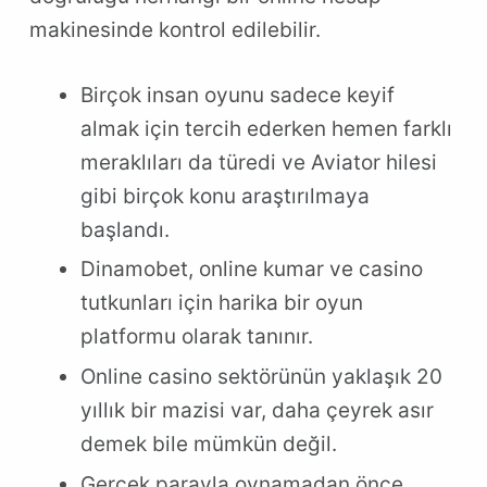
makinesinde kontrol edilebilir.
Birçok insan oyunu sadece keyif
almak için tercih ederken hemen farklı
meraklıları da türedi ve Aviator hilesi
gibi birçok konu araştırılmaya
başlandı.
Dinamobet, online kumar ve casino
tutkunları için harika bir oyun
platformu olarak tanınır.
Online casino sektörünün yaklaşık 20
yıllık bir mazisi var, daha çeyrek asır
demek bile mümkün değil.
Gerçek parayla oynamadan önce,