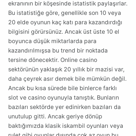
ekranının bir köşesinde istatistik paylaşırlar.
Bu istatistiğe göre, genellikle son 10 veya
20 elde oyunun kaç katı para kazandırdığı
bilgisini görürsünüz. Ancak üst üste 10 el
boyunca düşük miktarlarda para
kazandırılmışsa bu trend bir noktada
tersine dönecektir. Online casino
sektörünün yaklaşık 20 yıllık bir mazisi var,
daha çeyrek asır demek bile mümkün değil.
Ancak bu kısa sürede bile binlerce farklı
slot ve casino oyunuyla tanıştık. Bunların
bazıları sektörde yer edinirken bazıları da
unutulup gitti. Ancak geriye dönüp
baktığımızda klasik iskambil oyunları veya
rulet gibi oyunlar dışında çok az oyun bu