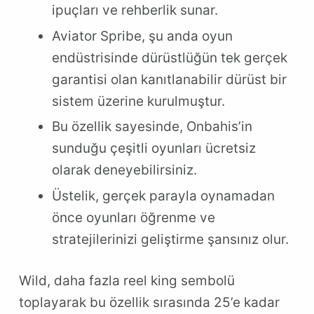
ipuçları ve rehberlik sunar.
Aviator Spribe, şu anda oyun
endüstrisinde dürüstlüğün tek gerçek
garantisi olan kanıtlanabilir dürüst bir
sistem üzerine kurulmuştur.
Bu özellik sayesinde, Onbahis’in
sunduğu çeşitli oyunları ücretsiz
olarak deneyebilirsiniz.
Üstelik, gerçek parayla oynamadan
önce oyunları öğrenme ve
stratejilerinizi geliştirme şansınız olur.
Wild, daha fazla reel king sembolü
toplayarak bu özellik sırasında 25’e kadar