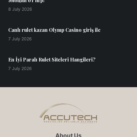
эмоции от игр!
8 July 2026
Canlı rulet kazan Olymp Casino giriş ile
7 July 2026
En İyi Paralı Rulet Siteleri Hangileri?
7 July 2026
About Us