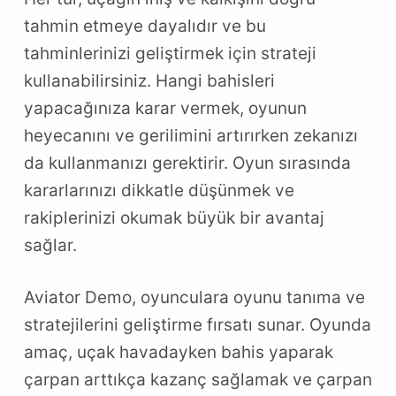
tahmin etmeye dayalıdır ve bu
tahminlerinizi geliştirmek için strateji
kullanabilirsiniz. Hangi bahisleri
yapacağınıza karar vermek, oyunun
heyecanını ve gerilimini artırırken zekanızı
da kullanmanızı gerektirir. Oyun sırasında
kararlarınızı dikkatle düşünmek ve
rakiplerinizi okumak büyük bir avantaj
sağlar.
Aviator Demo, oyunculara oyunu tanıma ve
stratejilerini geliştirme fırsatı sunar. Oyunda
amaç, uçak havadayken bahis yaparak
çarpan arttıkça kazanç sağlamak ve çarpan