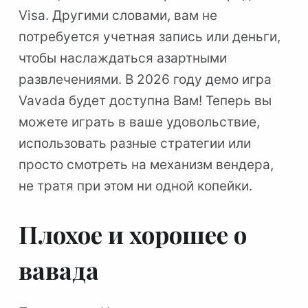
Visa. Другими словами, вам не
потребуется учетная запись или деньги,
чтобы наслаждаться азартными
развлечениями. В 2026 году демо игра
Vavada будет доступна Вам! Теперь вы
можете играть в ваше удовольствие,
использовать разные стратегии или
просто смотреть на механизм вендера,
не тратя при этом ни одной копейки.
Плохое и хорошее о
вавада