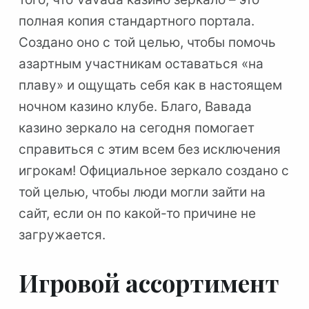
полная копия стандартного портала.
Создано оно с той целью, чтобы помочь
азартным участникам оставаться «на
плаву» и ощущать себя как в настоящем
ночном казино клубе. Благо, Вавада
казино зеркало на сегодня помогает
справиться с этим всем без исключения
игрокам! Официальное зеркало создано с
той целью, чтобы люди могли зайти на
сайт, если он по какой-то причине не
загружается.
Игровой ассортимент