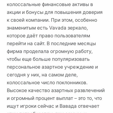
колоссальные финансовые активы в
акции и бонусы для повышения доверия
к своей компании. При этом, особенно
знаменитым есть Vavada зеркало,
которое даёт право пользователям
перейти на сайт. В последние месяцы
фирма проделала огромную работу,
чтобы еще больше популяризовать
персональное азартное учреждение и
сегодня у них, на самом деле,
колоссальное число поклонников.
Высокое качество азартных развлечений
и огромный процент выплат – это то, что
ищут игроки сейчас и Вавада отвечает