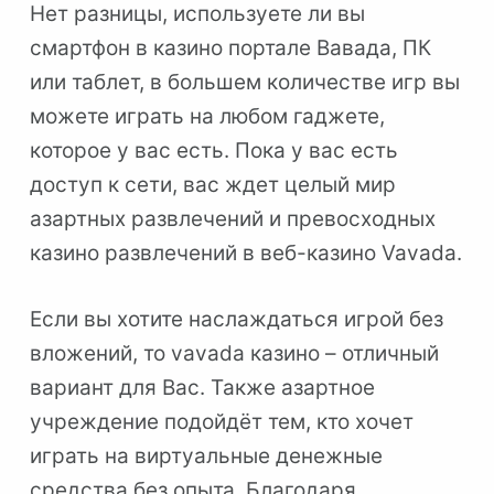
Нет разницы, используете ли вы
смартфон в казино портале Вавада, ПК
или таблет, в большем количестве игр вы
можете играть на любом гаджете,
которое у вас есть. Пока у вас есть
доступ к сети, вас ждет целый мир
азартных развлечений и превосходных
казино развлечений в веб-казино Vavada.
Если вы хотите наслаждаться игрой без
вложений, то vavada казино – отличный
вариант для Вас. Также азартное
учреждение подойдёт тем, кто хочет
играть на виртуальные денежные
средства без опыта. Благодаря