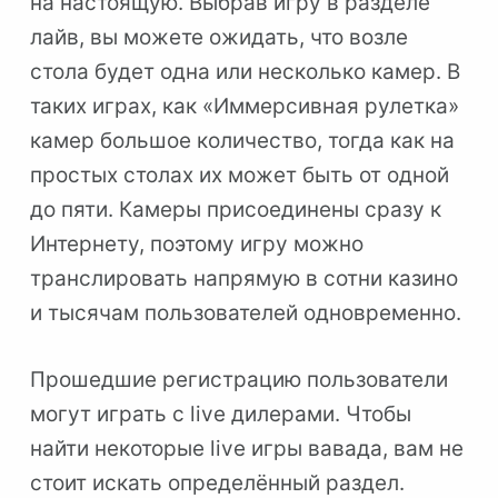
на настоящую. Выбрав игру в разделе
лайв, вы можете ожидать, что возле
стола будет одна или несколько камер. В
таких играх, как «Иммерсивная рулетка»
камер большое количество, тогда как на
простых столах их может быть от одной
до пяти. Камеры присоединены сразу к
Интернету, поэтому игру можно
транслировать напрямую в сотни казино
и тысячам пользователей одновременно.
Прошедшие регистрацию пользователи
могут играть с live дилерами. Чтобы
найти некоторые live игры вавада, вам не
стоит искать определённый раздел.