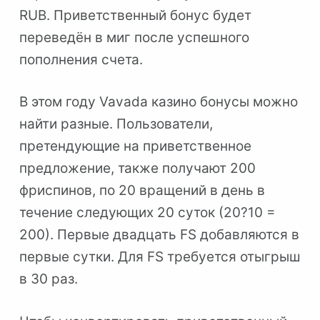
RUB. Приветственный бонус будет
переведён в миг после успешного
пополнения счета.
В этом году Vavada казино бонусы можно
найти разные. Пользователи,
претендующие на приветственное
предложение, также получают 200
фриспинов, по 20 вращений в день в
течение следующих 20 суток (20?10 =
200). Первые двадцать FS добавляются в
первые сутки. Для FS требуется отыгрыш
в 30 раз.