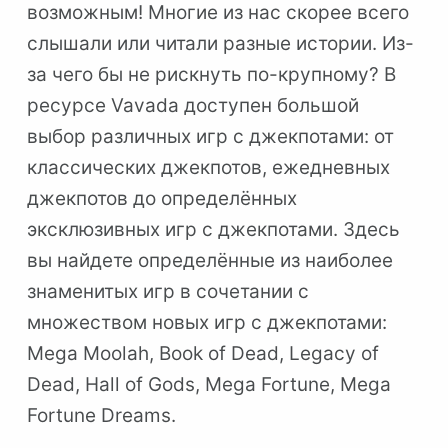
возможным! Многие из нас скорее всего
слышали или читали разные истории. Из-
за чего бы не рискнуть по-крупному? В
ресурсе Vavada доступен большой
выбор различных игр с джекпотами: от
классических джекпотов, ежедневных
джекпотов до определённых
эксклюзивных игр с джекпотами. Здесь
вы найдете определённые из наиболее
знаменитых игр в сочетании с
множеством новых игр с джекпотами:
Mega Moolah, Book of Dead, Legacy of
Dead, Hall of Gods, Mega Fortune, Mega
Fortune Dreams.