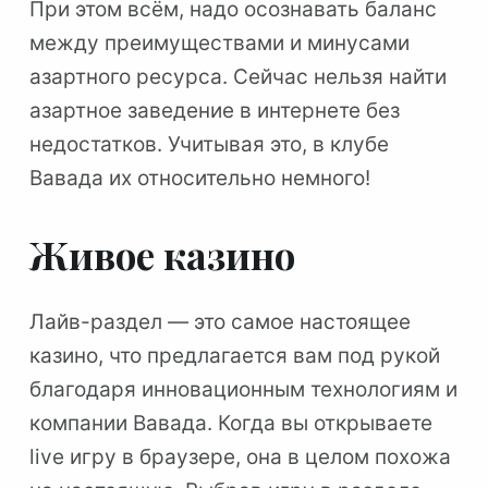
При этом всём, надо осознавать баланс
между преимуществами и минусами
азартного ресурса. Сейчас нельзя найти
азартное заведение в интернете без
недостатков. Учитывая это, в клубе
Вавада их относительно немного!
Живое казино
Лайв-раздел — это самое настоящее
казино, что предлагается вам под рукой
благодаря инновационным технологиям и
компании Вавада. Когда вы открываете
live игру в браузере, она в целом похожа