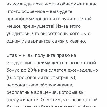
их команда лояльности обнаружит в вас
что-то особенное – вы будете
проинформированы и получите целый
мешок преимуществ! Из-за этого
убедитесь, что вы согласны хотя бы с
одним из вариантов связи с казино.
Став VIP, вы получите право на
следующие преимущества: возвратный
бонус до 20% начисляется еженедельно
(без требований по отыгрышу),
персональное обслуживание,
бесплатные вращения, которые вы
заслуживаете. Отметим, что возвратный