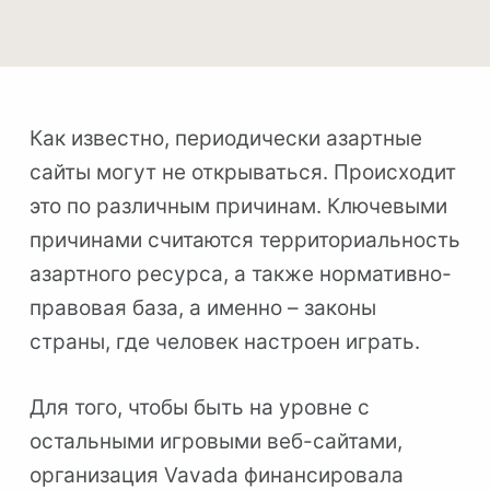
Как известно, периодически азартные
сайты могут не открываться. Происходит
это по различным причинам. Ключевыми
причинами считаются территориальность
азартного ресурса, а также нормативно-
правовая база, а именно – законы
страны, где человек настроен играть.
Для того, чтобы быть на уровне с
остальными игровыми веб-сайтами,
организация Vavada финансировала