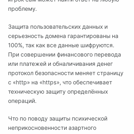
проблему.
Защита пользовательских данных и
серьезность домена гарантированы на
100%, так как все данные шифруются.
При совершении финансового перевода
или платежей и обналичивания денег
протокол безопасности меняет страницу
с «http» на «https», что обеспечивает
техническую защиту определённых
операций.
Что по поводу защиты психической
неприкосновенности азартного