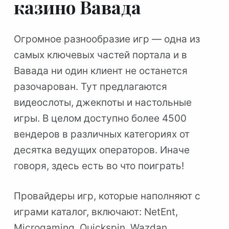
казино Вавада
Огромное разнообразие игр — одна из
самых ключевых частей портала и в
Вавада ни один клиент не останется
разочарован. Тут предлагаются
видеослоты, джекпоты и настольные
игры. В целом доступно более 4500
вендеров в различных категориях от
десятка ведущих операторов. Иначе
говоря, здесь есть во что поиграть!
Провайдеры игр, которые наполняют с
играми каталог, включают: NetEnt,
Microgaming, Quickspin, Wazdan,