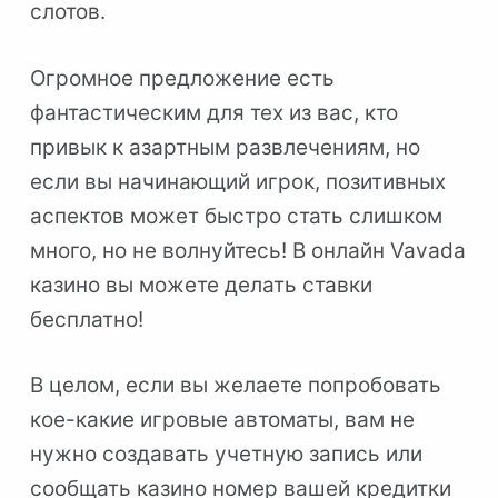
слотов.
Огромное предложение есть
фантастическим для тех из вас, кто
привык к азартным развлечениям, но
если вы начинающий игрок, позитивных
аспектов может быстро стать слишком
много, но не волнуйтесь! В онлайн Vavada
казино вы можете делать ставки
бесплатно!
В целом, если вы желаете попробовать
кое-какие игровые автоматы, вам не
нужно создавать учетную запись или
сообщать казино номер вашей кредитки