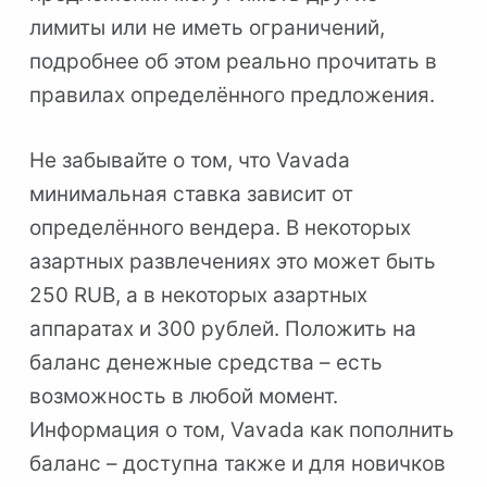
лимиты или не иметь ограничений,
подробнее об этом реально прочитать в
правилах определённого предложения.
Не забывайте о том, что Vavada
минимальная ставка зависит от
определённого вендера. В некоторых
азартных развлечениях это может быть
250 RUB, а в некоторых азартных
аппаратах и 300 рублей. Положить на
баланс денежные средства – есть
возможность в любой момент.
Информация о том, Vavada как пополнить
баланс – доступна также и для новичков