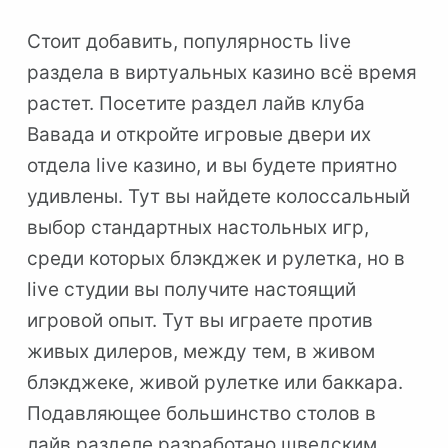
Стоит добавить, популярность live
раздела в виртуальных казино всё время
растет. Посетите раздел лайв клуба
Вавада и откройте игровые двери их
отдела live казино, и вы будете приятно
удивлены. Тут вы найдете колоссальный
выбор стандартных настольных игр,
среди которых блэкджек и рулетка, но в
live студии вы получите настоящий
игровой опыт. Тут вы играете против
живых дилеров, между тем, в живом
блэкджеке, живой рулетке или баккара.
Подавляющее большинство столов в
лайв разделе разработано шведским