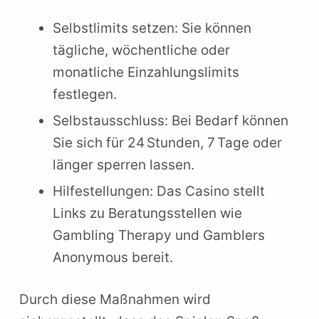
Selbstlimits setzen: Sie können
tägliche, wöchentliche oder
monatliche Einzahlungslimits
festlegen.
Selbstausschluss: Bei Bedarf können
Sie sich für 24 Stunden, 7 Tage oder
länger sperren lassen.
Hilfestellungen: Das Casino stellt
Links zu Beratungsstellen wie
Gambling Therapy und Gamblers
Anonymous bereit.
Durch diese Maßnahmen wird