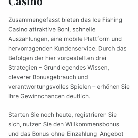
Casino
Zusammengefasst bieten das Ice Fishing
Casino attraktive Boni, schnelle
Auszahlungen, eine mobile Plattform und
hervorragenden Kundenservice. Durch das
Befolgen der hier vorgestellten drei
Strategien – Grundlegendes Wissen,
cleverer Bonusgebrauch und
verantwortungsvolles Spielen – erhöhen Sie
Ihre Gewinnchancen deutlich.
Starten Sie noch heute, registrieren Sie
sich, nutzen Sie den Willkommensbonus
und das Bonus‑ohne‑Einzahlung-Angebot