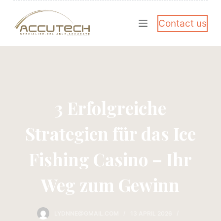
S
Contact us
k
i
p
t
o
3 Erfolgreiche
c
o
Strategien für das Ice
n
t
Fishing Casino – Ihr
e
Weg zum Gewinn
n
t
LYDNNE@GMAIL.COM
13 APRIL 2026