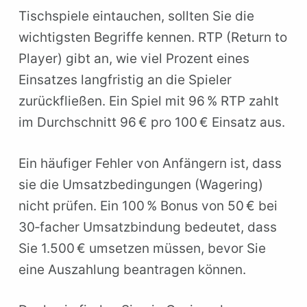
Tischspiele eintauchen, sollten Sie die
wichtigsten Begriffe kennen. RTP (Return to
Player) gibt an, wie viel Prozent eines
Einsatzes langfristig an die Spieler
zurückfließen. Ein Spiel mit 96 % RTP zahlt
im Durchschnitt 96 € pro 100 € Einsatz aus.
Ein häufiger Fehler von Anfängern ist, dass
sie die Umsatzbedingungen (Wagering)
nicht prüfen. Ein 100 % Bonus von 50 € bei
30‑facher Umsatzbindung bedeutet, dass
Sie 1.500 € umsetzen müssen, bevor Sie
eine Auszahlung beantragen können.