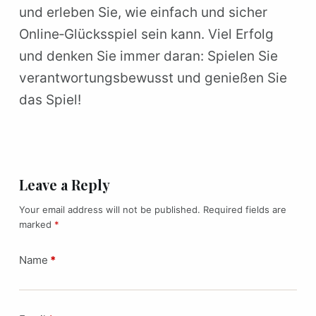
und erleben Sie, wie einfach und sicher
Online‑Glücksspiel sein kann. Viel Erfolg
und denken Sie immer daran: Spielen Sie
verantwortungsbewusst und genießen Sie
das Spiel!
Leave a Reply
Your email address will not be published.
Required fields are
marked
*
Name
*