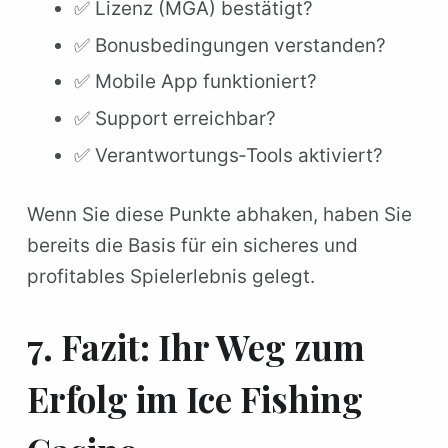
✅ Lizenz (MGA) bestätigt?
✅ Bonusbedingungen verstanden?
✅ Mobile App funktioniert?
✅ Support erreichbar?
✅ Verantwortungs‑Tools aktiviert?
Wenn Sie diese Punkte abhaken, haben Sie
bereits die Basis für ein sicheres und
profitables Spielerlebnis gelegt.
7. Fazit: Ihr Weg zum
Erfolg im Ice Fishing