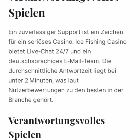
Spielen
Ein zuverlässiger Support ist ein Zeichen
für ein seriöses Casino. Ice Fishing Casino
bietet Live‑Chat 24/7 und ein
deutschsprachiges E‑Mail‑Team. Die
durchschnittliche Antwortzeit liegt bei
unter 2 Minuten, was laut
Nutzerbewertungen zu den besten in der
Branche gehört.
Verantwortungsvolles
Spielen