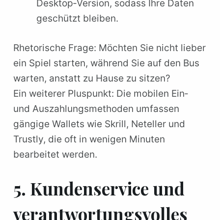
Desktop‑Version, sodass Ihre Daten
geschützt bleiben.
Rhetorische Frage: Möchten Sie nicht lieber
ein Spiel starten, während Sie auf den Bus
warten, anstatt zu Hause zu sitzen?
Ein weiterer Pluspunkt: Die mobilen Ein‑
und Auszahlungsmethoden umfassen
gängige Wallets wie Skrill, Neteller und
Trustly, die oft in wenigen Minuten
bearbeitet werden.
5. Kundenservice und
verantwortungsvolles