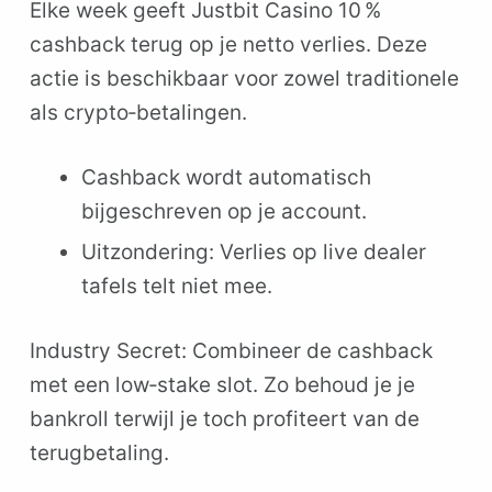
Elke week geeft Justbit Casino 10 %
cashback terug op je netto verlies. Deze
actie is beschikbaar voor zowel traditionele
als crypto‑betalingen.
Cashback wordt automatisch
bijgeschreven op je account.
Uitzondering: Verlies op live dealer
tafels telt niet mee.
Industry Secret: Combineer de cashback
met een low‑stake slot. Zo behoud je je
bankroll terwijl je toch profiteert van de
terugbetaling.