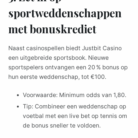
sportweddenschappen
met bonuskrediet
Naast casinospellen biedt Justbit Casino
een uitgebreide sportsbook. Nieuwe
sportspelers ontvangen een 20 % bonus op
hun eerste weddenschap, tot €100.
Voorwaarde: Minimum odds van 1,80.
Tip: Combineer een weddenschap op
voetbal met een live bet op tennis om
de bonus sneller te voldoen.