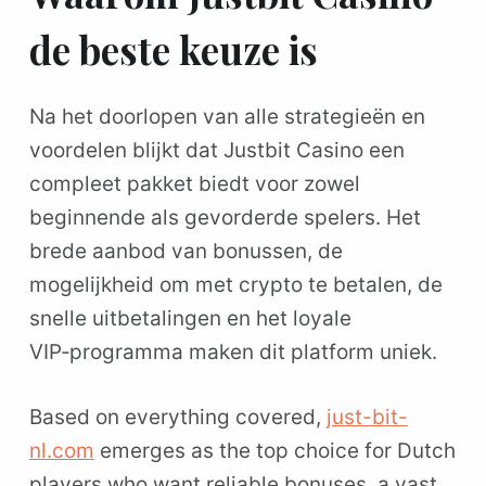
de beste keuze is
Na het doorlopen van alle strategieën en
voordelen blijkt dat Justbit Casino een
compleet pakket biedt voor zowel
beginnende als gevorderde spelers. Het
brede aanbod van bonussen, de
mogelijkheid om met crypto te betalen, de
snelle uitbetalingen en het loyale
VIP‑programma maken dit platform uniek.
Based on everything covered,
just-bit-
nl.com
emerges as the top choice for Dutch
players who want reliable bonuses, a vast