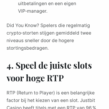
uitbetalingen en een eigen
VIP‑manager.
Did You Know? Spelers die regelmatig
crypto‑storten stijgen gemiddeld twee
niveaus sneller door de hogere
stortingsbedragen.
4. Speel de juiste slots
voor hoge RTP
RTP (Return to Player) is een belangrijke
factor bij het kiezen van een slot. Justbit
Casino heeft titels met een RTP van 96 %