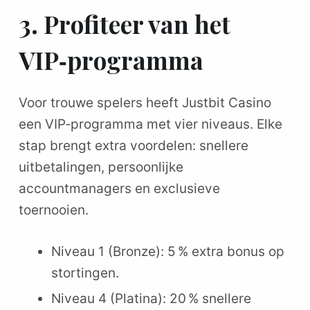
3. Profiteer van het
VIP‑programma
Voor trouwe spelers heeft Justbit Casino
een VIP‑programma met vier niveaus. Elke
stap brengt extra voordelen: snellere
uitbetalingen, persoonlijke
accountmanagers en exclusieve
toernooien.
Niveau 1 (Bronze): 5 % extra bonus op
stortingen.
Niveau 4 (Platina): 20 % snellere