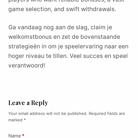
game selection, and swift withdrawals.
Ga vandaag nog aan de slag, claim je
welkomstbonus en zet de bovenstaande
strategieën in om je speelervaring naar een
hoger niveau te tillen. Veel succes en speel
verantwoord!
Leave a Reply
Your email address will not be published.
Required fields are
marked
*
Name
*