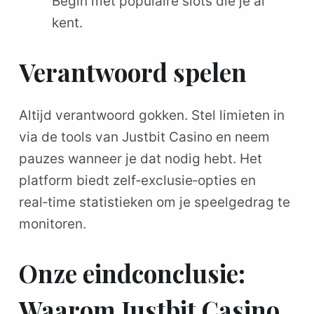
Begin met populaire slots die je al
kent.
Verantwoord spelen
Altijd verantwoord gokken. Stel limieten in
via de tools van Justbit Casino en neem
pauzes wanneer je dat nodig hebt. Het
platform biedt zelf‑exclusie‑opties en
real‑time statistieken om je speelgedrag te
monitoren.
Onze eindconclusie:
Waarom Justbit Casino