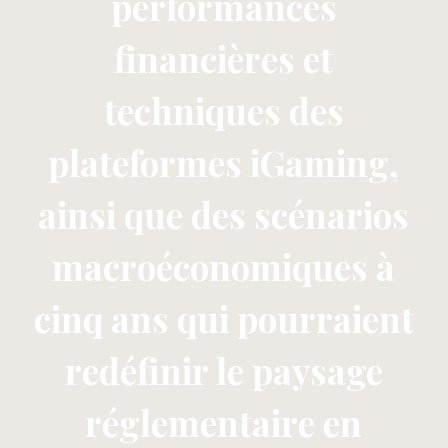
performances
financières et
techniques des
plateformes iGaming,
ainsi que des scénarios
macroéconomiques à
cinq ans qui pourraient
redéfinir le paysage
réglementaire en