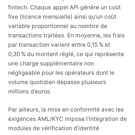
fintech. Chaque appel API génère un coût
fixe (licence mensuelle) ainsi qu’un coût
variable proportionnel au nombre de
transactions traitées. En moyenne, les frais
par transaction varient entre 0,15 % et
0,30 % du montant réglé, ce qui représente
une charge supplémentaire non
négligeable pour les opérateurs dont le
volume quotidien dépasse plusieurs
millions d’euros.
Par ailleurs, la mise en conformité avec les
exigences AML/KYC impose l’intégration de
modules de vérification d’identité