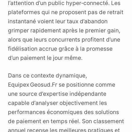
l’attention d’un public hyper‑connecté. Les
plateformes qui ne proposent pas de retrait
instantané voient leur taux d’abandon
grimper rapidement après le premier gain,
alors que leurs concurrents profitent d’une
fidélisation accrue grâce à la promesse
d’un paiement le jour même.
Dans ce contexte dynamique,
Equipex Geosud.Fr se positionne comme
une source d’expertise indépendante
capable d’analyser objectivement les
performances économiques des solutions
de paiement en temps réel. Son classement
annuel recense les meilleures pratiques et