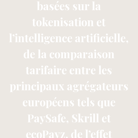
basées sur la
tokenisation et
l’intelligence artificielle,
de la comparaison
tarifaire entre les
principaux agrégateurs
européens tels que
PaySafe, Skrill et
ecoPayz, de l’effet