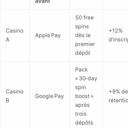
avant
50 free
spins
Casino
+12%
Apple Pay
dès le
A
d’inscr
premier
dépôt
Pack
« 30‑day
spin
Casino
+9% de
Google Pay
boost »
B
rétenti
après
trois
dépôts