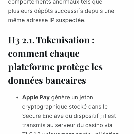
comportements anormaux tels que
plusieurs dépôts successifs depuis une
même adresse IP suspectée.
H3 2.1. Tokenisation :
comment chaque
plateforme protège les
données bancaires
Apple Pay
génère un jeton
cryptographique stocké dans le
Secure Enclave du dispositif ; il est
transmis au serveur du casino via