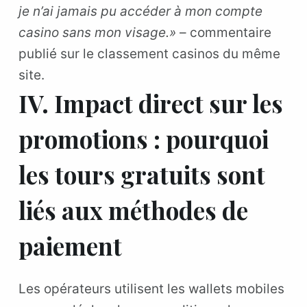
je n’ai jamais pu accéder à mon compte
casino sans mon visage.»
– commentaire
publié sur le classement casinos du même
site.
IV. Impact direct sur les
promotions : pourquoi
les tours gratuits sont
liés aux méthodes de
paiement
Les opérateurs utilisent les wallets mobiles