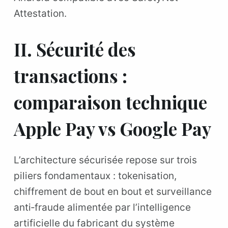
Attestation.
II. Sécurité des
transactions :
comparaison technique
Apple Pay vs Google Pay
L’architecture sécurisée repose sur trois
piliers fondamentaux : tokenisation,
chiffrement de bout en bout et surveillance
anti‑fraude alimentée par l’intelligence
artificielle du fabricant du système