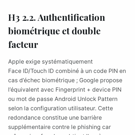
H3 2.2. Authentification
biométrique et double
facteur
Apple exige systématiquement
Face ID/Touch ID combiné à un code PIN en
cas d’échec biométrique ; Google propose
l’équivalent avec Fingerprint + device PIN
ou mot de passe Android Unlock Pattern
selon la configuration utilisateur. Cette
redondance constitue une barrière
supplémentaire contre le phishing car