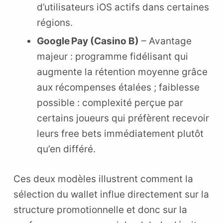
d’utilisateurs iOS actifs dans certaines
régions.
Google Pay (Casino B)
– Avantage
majeur : programme fidélisant qui
augmente la rétention moyenne grâce
aux récompenses étalées ; faiblesse
possible : complexité perçue par
certains joueurs qui préfèrent recevoir
leurs free bets immédiatement plutôt
qu’en différé.
Ces deux modèles illustrent comment la
sélection du wallet influe directement sur la
structure promotionnelle et donc sur la