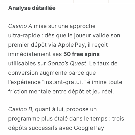
Analyse détaillée
Casino A
mise sur une approche
ultra‑rapide : dès que le joueur valide son
premier dépôt via Apple Pay, il reçoit
immédiatement ses
50 free spins
utilisables sur
Gonzo’s Quest
. Le taux de
conversion augmente parce que
l’expérience “instant‑gratuit” élimine toute
friction mentale entre dépôt et jeu réel.
Casino B
, quant à lui, propose un
programme plus étalé dans le temps : trois
dépôts successifs avec Google Pay