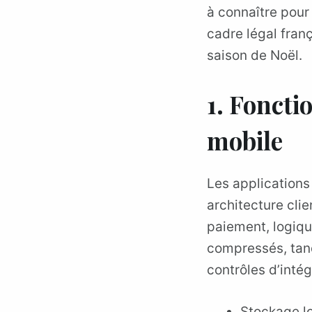
à connaître pour 
cadre légal fran
saison de Noël.
1. Foncti
mobile
Les applications
architecture cli
paiement, logiqu
compressés, tand
contrôles d’intég
Stockage lo