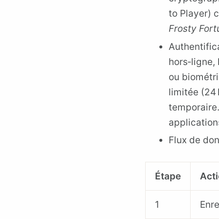
to Player) 
Frosty Fort
Authentific
hors‑ligne,
ou biométri
limitée (24
temporaire.
application
Flux de don
Étape
Act
1
Enr