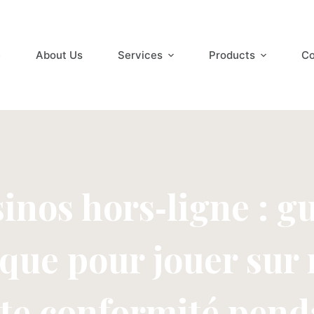
e
About Us
Services
Products
Co
inos hors‑ligne : g
que pour jouer sur
te conformité pend