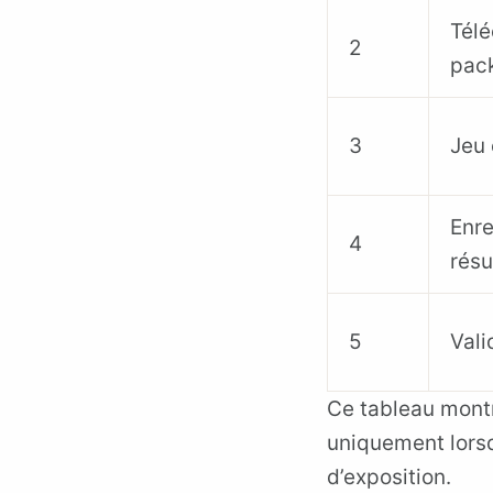
Tél
2
pac
3
Jeu 
Enr
4
résu
5
Vali
Ce tableau montr
uniquement lorsq
d’exposition.