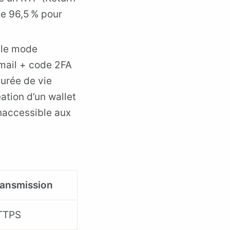
le 96,5 % pour
r le mode
(email + code 2FA
durée de vie
ation d’un wallet
inaccessible aux
ansmission
TTPS