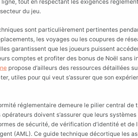
igne, tout en respectant les exigences réglementa
secteur du jeu.
chniques sont particulièrement pertinentes pendan
déplacements, les voyages ou les coupures de rés
lles garantissent que les joueurs puissent accéder
leurs comptes et profiter des bonus de Noël sans in
gne
propose d’ailleurs des ressources détaillées su
er, utiles pour qui veut s’assurer que son expérie
ormité réglementaire demeure le pilier central de t
 opérateurs doivent s’assurer que leurs systèmes 
rmes de sécurité, de vérification d’identité et de l
gent (AML). Ce guide technique décortique les as