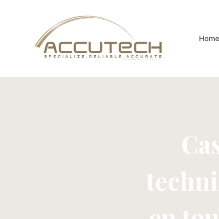
S
k
Hom
i
p
t
o
c
o
Cas
n
t
e
techni
n
t
en tou