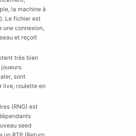
ple, la machine à
. Le fichier est
ve une connexion,
seau et reçoit
ptent très bien
 joueurs.
aler, sont
live, roulette en
ires (RNG) est
ndépendants
nouveau seed
e un RTP (Return