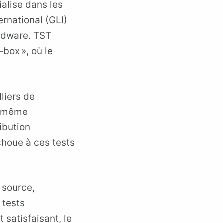
ialise dans les
ernational (GLI)
ardware. TST
box », où le
liers de
la même
ribution
choue à ces tests
 source,
 tests
 satisfaisant, le