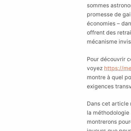
sommes astronomi
promesse de gain
économies – dans
offrent des retr
mécanisme invisi
Pour découvrir c
voyez
https://m
montre à quel po
exigences trans
Dans cet article 
la méthodologie 
montrerons pourq
joueurs que pour