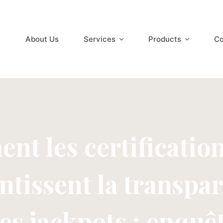
e
About Us
Services
Products
Co
nt les certificatio
ntissent la transpa
es jackpots : enquê