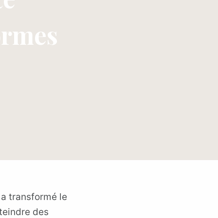
formes
 a transformé le
tteindre des