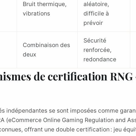
Bruit thermique,
aléatoire,
vibrations
difficile à
prévoir
Sécurité
Combinaison des
renforcée,
deux
redondance
ismes de certification RNG
tés indépendantes se sont imposées comme garante
A (eCommerce Online Gaming Regulation and Ass
connues, offrant une double certification : jeu équi