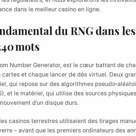
iance dans le meilleur casino en ligne.
ondamental du RNG dans les
340 mots
om Number Generator, est le cœur battant de cha
 cartes et chaque lancer de dés virtuel. Deux gra
iciel, qui repose sur des algorithmes pseudo‑aléat
), et le matériel, qui utilise des sources physique
 mouvement d’un disque durs.
les casinos terrestres utilisaient des tirages manu
 verre – avant que les premiers ordinateurs des a