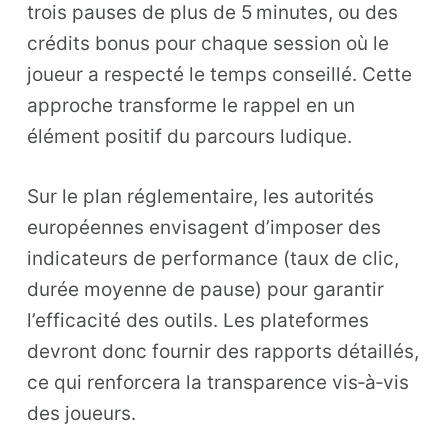
trois pauses de plus de 5 minutes, ou des
crédits bonus pour chaque session où le
joueur a respecté le temps conseillé. Cette
approche transforme le rappel en un
élément positif du parcours ludique.
Sur le plan réglementaire, les autorités
européennes envisagent d’imposer des
indicateurs de performance (taux de clic,
durée moyenne de pause) pour garantir
l’efficacité des outils. Les plateformes
devront donc fournir des rapports détaillés,
ce qui renforcera la transparence vis‑à‑vis
des joueurs.