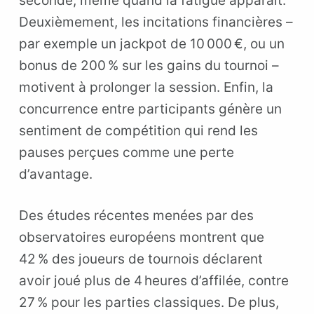
seconde, même quand la fatigue apparaît.
Deuxièmement, les incitations financières –
par exemple un jackpot de 10 000 €, ou un
bonus de 200 % sur les gains du tournoi –
motivent à prolonger la session. Enfin, la
concurrence entre participants génère un
sentiment de compétition qui rend les
pauses perçues comme une perte
d’avantage.
Des études récentes menées par des
observatoires européens montrent que
42 % des joueurs de tournois déclarent
avoir joué plus de 4 heures d’affilée, contre
27 % pour les parties classiques. De plus,