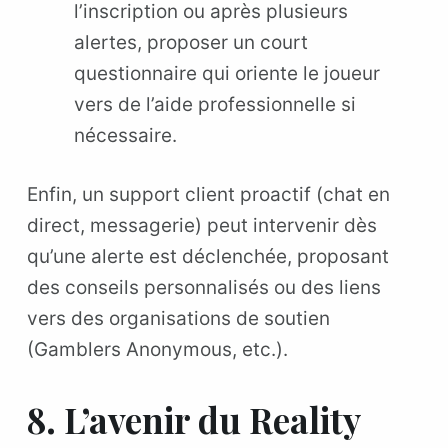
l’inscription ou après plusieurs
alertes, proposer un court
questionnaire qui oriente le joueur
vers de l’aide professionnelle si
nécessaire.
Enfin, un support client proactif (chat en
direct, messagerie) peut intervenir dès
qu’une alerte est déclenchée, proposant
des conseils personnalisés ou des liens
vers des organisations de soutien
(Gamblers Anonymous, etc.).
8. L’avenir du Reality