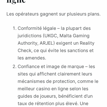
Les opérateurs gagnent sur plusieurs plans.
Conformité légale – la plupart des
juridictions (UKGC, Malta Gaming
Authority, ARJEL) exigent un Reality
Check, ce qui évite les sanctions et
les amendes.
Confiance et image de marque – les
sites qui affichent clairement leurs
mécanismes de protection, comme le
meilleur casino en ligne selon les
guides de joueurs, bénéficient d’un
taux de rétention plus élevé. Une