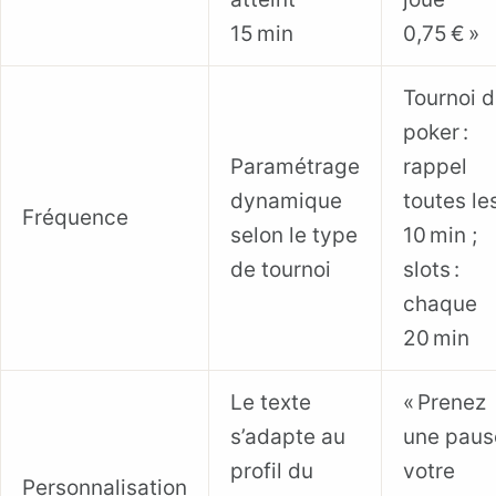
15 min
0,75 € »
Tournoi 
poker :
Paramétrage
rappel
dynamique
toutes le
Fréquence
selon le type
10 min ;
de tournoi
slots :
chaque
20 min
Le texte
« Prenez
s’adapte au
une paus
profil du
votre
Personnalisation