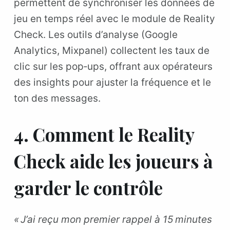
permettent de synchroniser les données de
jeu en temps réel avec le module de Reality
Check. Les outils d’analyse (Google
Analytics, Mixpanel) collectent les taux de
clic sur les pop‑ups, offrant aux opérateurs
des insights pour ajuster la fréquence et le
ton des messages.
4. Comment le Reality
Check aide les joueurs à
garder le contrôle
« J’ai reçu mon premier rappel à 15 minutes