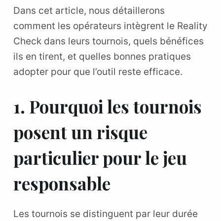
Dans cet article, nous détaillerons
comment les opérateurs intègrent le Reality
Check dans leurs tournois, quels bénéfices
ils en tirent, et quelles bonnes pratiques
adopter pour que l’outil reste efficace.
1. Pourquoi les tournois
posent un risque
particulier pour le jeu
responsable
Les tournois se distinguent par leur durée