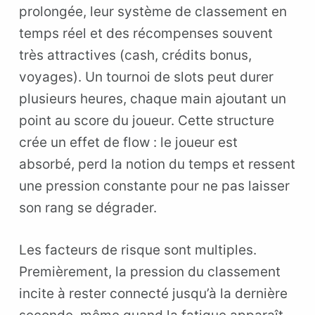
prolongée, leur système de classement en
temps réel et des récompenses souvent
très attractives (cash, crédits bonus,
voyages). Un tournoi de slots peut durer
plusieurs heures, chaque main ajoutant un
point au score du joueur. Cette structure
crée un effet de flow : le joueur est
absorbé, perd la notion du temps et ressent
une pression constante pour ne pas laisser
son rang se dégrader.
Les facteurs de risque sont multiples.
Premièrement, la pression du classement
incite à rester connecté jusqu’à la dernière