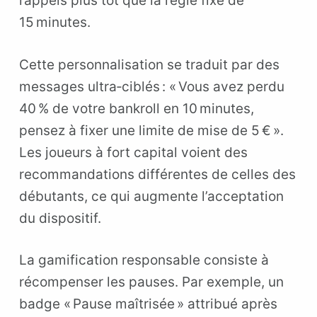
rappels plus tôt que la règle fixe de
15 minutes.
Cette personnalisation se traduit par des
messages ultra‑ciblés : « Vous avez perdu
40 % de votre bankroll en 10 minutes,
pensez à fixer une limite de mise de 5 € ».
Les joueurs à fort capital voient des
recommandations différentes de celles des
débutants, ce qui augmente l’acceptation
du dispositif.
La gamification responsable consiste à
récompenser les pauses. Par exemple, un
badge « Pause maîtrisée » attribué après