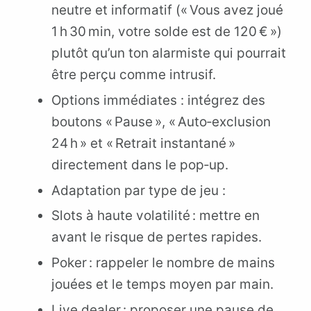
neutre et informatif (« Vous avez joué
1 h 30 min, votre solde est de 120 € »)
plutôt qu’un ton alarmiste qui pourrait
être perçu comme intrusif.
Options immédiates : intégrez des
boutons « Pause », « Auto‑exclusion
24 h » et « Retrait instantané »
directement dans le pop‑up.
Adaptation par type de jeu :
Slots à haute volatilité : mettre en
avant le risque de pertes rapides.
Poker : rappeler le nombre de mains
jouées et le temps moyen par main.
Live dealer : proposer une pause de