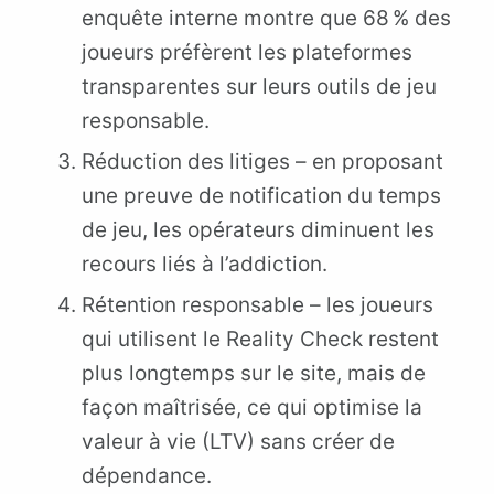
enquête interne montre que 68 % des
joueurs préfèrent les plateformes
transparentes sur leurs outils de jeu
responsable.
Réduction des litiges – en proposant
une preuve de notification du temps
de jeu, les opérateurs diminuent les
recours liés à l’addiction.
Rétention responsable – les joueurs
qui utilisent le Reality Check restent
plus longtemps sur le site, mais de
façon maîtrisée, ce qui optimise la
valeur à vie (LTV) sans créer de
dépendance.