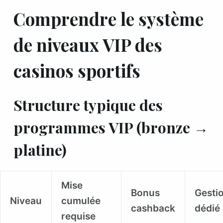
Comprendre le système
de niveaux VIP des
casinos sportifs
Structure typique des
programmes VIP (bronze →
platine)
Mise
Bonus
Gesti
Niveau
cumulée
cashback
dédié
requise