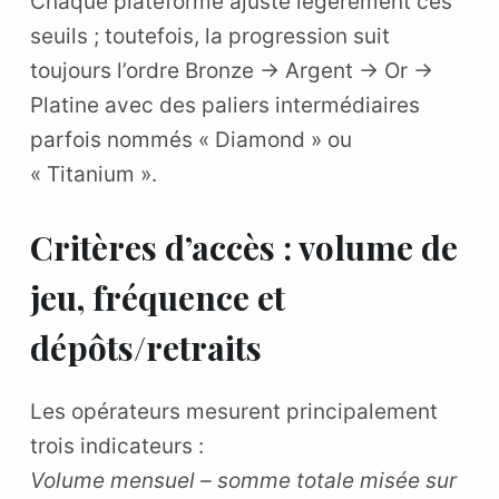
Chaque plateforme ajuste légèrement ces
seuils ; toutefois, la progression suit
toujours l’ordre Bronze → Argent → Or →
Platine avec des paliers intermédiaires
parfois nommés « Diamond » ou
« Titanium ».
Critères d’accès : volume de
jeu, fréquence et
dépôts/retraits
Les opérateurs mesurent principalement
trois indicateurs :
Volume mensuel – somme totale misée sur