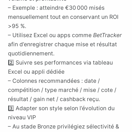
– Exemple : atteindre €30 000 misés
mensuellement tout en conservant un ROI
>95 %.
– Utilisez Excel ou apps comme
BetTracker
afin d’enregistrer chaque mise et résultat
quotidiennement.
2️⃣ Suivre ses performances via tableau
Excel ou appli dédiée
– Colonnes recommandées : date /
compétition / type marché / mise / cote /
résultat / gain net / cashback reçu.
3️⃣ Adapter son style selon l’évolution du
niveau VIP
– Au stade Bronze privilégiez sélectivité &