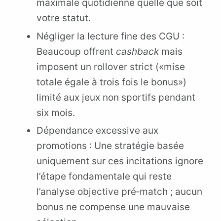
maximale quotidienne quelle que soit
votre statut.
Négliger la lecture fine des CGU :
Beaucoup offrent
cashback
mais
imposent un rollover strict («mise
totale égale à trois fois le bonus»)
limité aux jeux non sportifs pendant
six mois.
Dépendance excessive aux
promotions : Une stratégie basée
uniquement sur ces incitations ignore
l’étape fondamentale qui reste
l’analyse objective pré‑match ; aucun
bonus ne compense une mauvaise