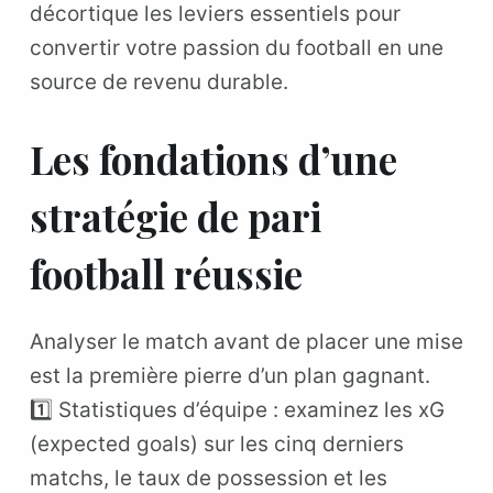
décortique les leviers essentiels pour
convertir votre passion du football en une
source de revenu durable.
Les fondations d’une
stratégie de pari
football réussie
Analyser le match avant de placer une mise
est la première pierre d’un plan gagnant.
1️⃣ Statistiques d’équipe : examinez les xG
(expected goals) sur les cinq derniers
matchs, le taux de possession et les