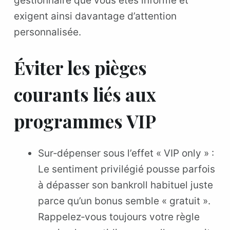
gestionnaire que vous êtes informé et
exigent ainsi davantage d’attention
personnalisée.
Éviter les pièges
courants liés aux
programmes VIP
Sur‑dépenser sous l’effet « VIP only » :
Le sentiment privilégié pousse parfois
à dépasser son bankroll habituel juste
parce qu’un bonus semble « gratuit ».
Rappelez‑vous toujours votre règle