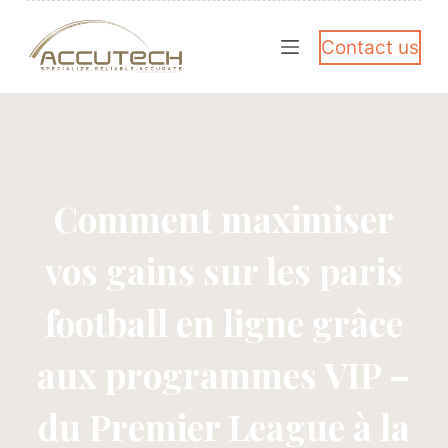
S
Contact us
k
i
p
t
o
Comment maximiser
c
o
vos gains sur les paris
n
t
football en ligne grâce
e
aux programmes VIP –
n
t
du Premier League à la