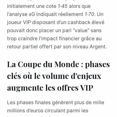
initialement une cote
1·45
alors que
l’analyse xG indiquait réellement
1·70
. Un
joueur VIP disposant d’un cashback élevé
pouvait donc placer un pari “value” sans
trop craindre l’impact financier grâce au
retour partiel offert par son niveau Argent.
La Coupe du Monde : phases
clés où le volume d’enjeux
augmente les offres VIP
Les phases finales génèrent plus de mille
millions d’euros circulant parmi les