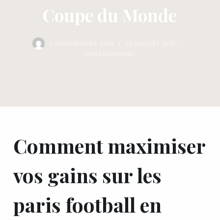
Coupe du Monde
LYDNNE@GMAIL.COM
20 AUGUST 2025
UNCATEGORISED
Comment maximiser
vos gains sur les
paris football en