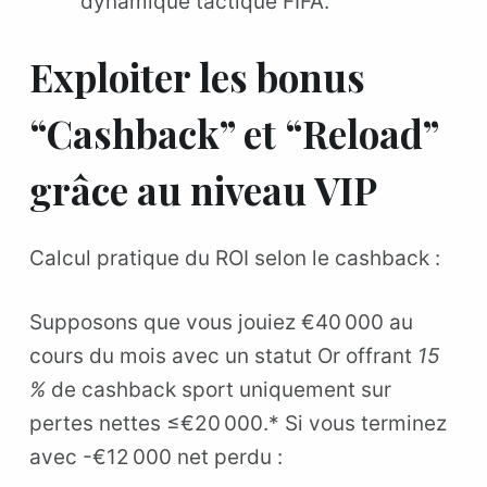
dynamique tactique FIFA.
Exploiter les bonus
“Cashback” et “Reload”
grâce au niveau VIP
Calcul pratique du ROI selon le cashback :
Supposons que vous jouiez €40 000 au
cours du mois avec un statut Or offrant
15
%
de cashback sport uniquement sur
pertes nettes ≤€20 000.* Si vous terminez
avec -€12 000 net perdu :