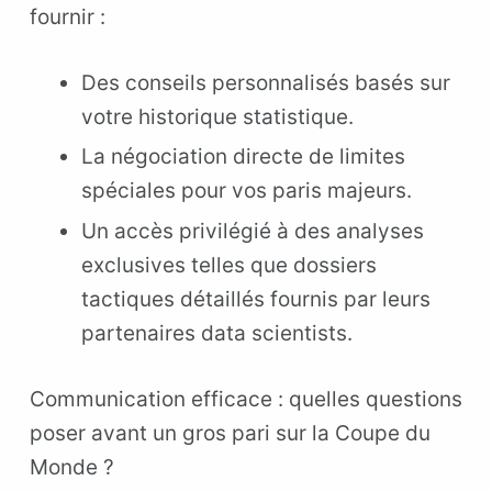
fournir :
Des conseils personnalisés basés sur
votre historique statistique.
La négociation directe de limites
spéciales pour vos paris majeurs.
Un accès privilégié à des analyses
exclusives telles que dossiers
tactiques détaillés fournis par leurs
partenaires data scientists.
Communication efficace : quelles questions
poser avant un gros pari sur la Coupe du
Monde ?