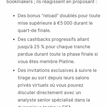
bookmakers ; ils réagissent en proposant :
Des bonus “reload” doublés pour toute
mise supérieure à €5 000 durant le
quart‑de finale.
Des cashbacks progressifs allant
jusqu’à 25 % pour chaque tranche
perdue durant toute la phase finale si
vous êtes membre Platine.
Des invitations exclusives à suivre le
tirage au sort depuis leurs salons
privés virtuels où vous pouvez
discuter directement avec un
analyste senior spécialisé dans la