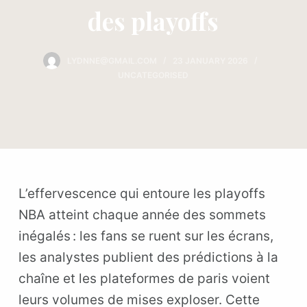
des playoffs
LYDNNE@GMAIL.COM
23 JANUARY 2026
UNCATEGORISED
L’effervescence qui entoure les playoffs
NBA atteint chaque année des sommets
inégalés : les fans se ruent sur les écrans,
les analystes publient des prédictions à la
chaîne et les plateformes de paris voient
leurs volumes de mises exploser. Cette