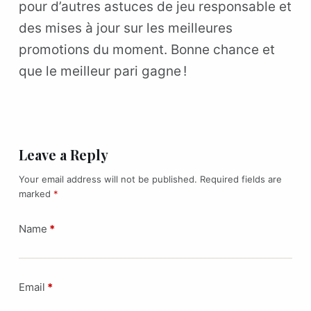
pour d’autres astuces de jeu responsable et
des mises à jour sur les meilleures
promotions du moment. Bonne chance et
que le meilleur pari gagne !
Leave a Reply
Your email address will not be published.
Required fields are
marked
*
Name
*
Email
*