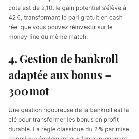
cote est de 2,10, le gain potentiel s’élève à
42 €, transformant le pari gratuit en cash
réel que vous pouvez réinvestir sur le
money‑line du même match.
4. Gestion de bankroll
adaptée aux bonus –
300 mot
Une gestion rigoureuse de la bankroll est la
clé pour transformer les bonus en profit
durable. La règle classique du 2 % par mise
s’applique également aux fonds provenant