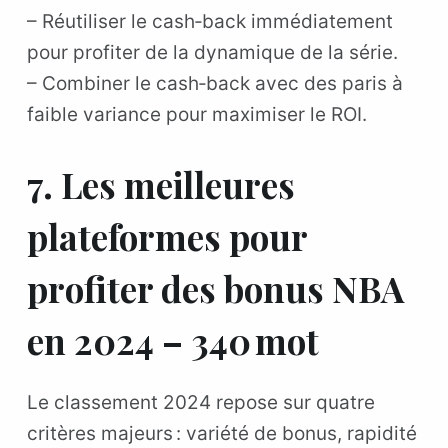
– Réutiliser le cash‑back immédiatement
pour profiter de la dynamique de la série.
– Combiner le cash‑back avec des paris à
faible variance pour maximiser le ROI.
7. Les meilleures
plateformes pour
profiter des bonus NBA
en 2024 – 340 mot
Le classement 2024 repose sur quatre
critères majeurs : variété de bonus, rapidité