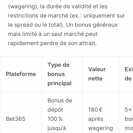
(wagering), la durée de validité et les
restrictions de marché (ex. : uniquement sur
le spread ou le total). Un bonus généreux
mais limité à un seul marché peut
rapidement perdre de son attrait.
Type de
Valeur
Ex
Plateforme
bonus
nette
de
principal
Bonus de
dépôt
180 €
5× 
Bet365
100 %
après
bo
jusqu’à
wagering
mi