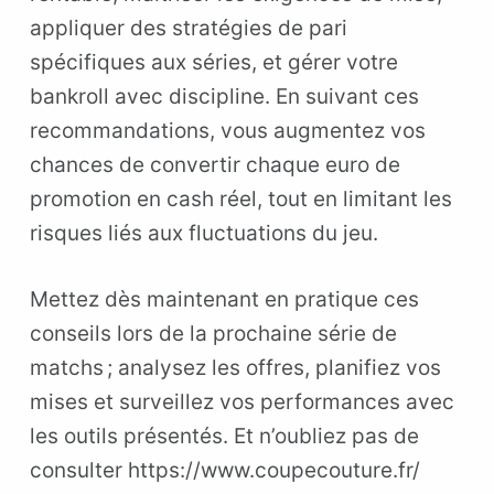
appliquer des stratégies de pari
spécifiques aux séries, et gérer votre
bankroll avec discipline. En suivant ces
recommandations, vous augmentez vos
chances de convertir chaque euro de
promotion en cash réel, tout en limitant les
risques liés aux fluctuations du jeu.
Mettez dès maintenant en pratique ces
conseils lors de la prochaine série de
matchs ; analysez les offres, planifiez vos
mises et surveillez vos performances avec
les outils présentés. Et n’oubliez pas de
consulter https://www.coupecouture.fr/