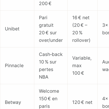
200 €
Pari
16 € net
gratuit
(20 € –
3× 
Unibet
20 € sur
20 %
bo
over/under
rollover)
Cash‑back
Variable,
10 % sur
Au
Pinnacle
max
pertes
wa
100 €
NBA
Welcome
150 € en
4× 
Betway
120 € net
paris
bo