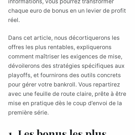
informations, vous pourrez transformer
chaque euro de bonus en un levier de profit
réel.
Dans cet article, nous décortiquerons les
offres les plus rentables, expliquerons
comment maîtriser les exigences de mise,
dévoilerons des stratégies spécifiques aux
playoffs, et fournirons des outils concrets
pour gérer votre bankroll. Vous repartirez
avec une feuille de route claire, prête à être
mise en pratique dès le coup d’envoi de la
première série.
1. Les bonus les plus