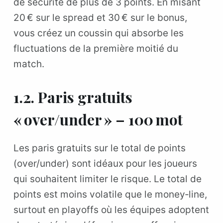
de sécurité de plus de 3 points. En misant
20 € sur le spread et 30 € sur le bonus,
vous créez un coussin qui absorbe les
fluctuations de la première moitié du
match.
1.2. Paris gratuits
« over/under » – 100 mot
Les paris gratuits sur le total de points
(over/under) sont idéaux pour les joueurs
qui souhaitent limiter le risque. Le total de
points est moins volatile que le money‑line,
surtout en playoffs où les équipes adoptent