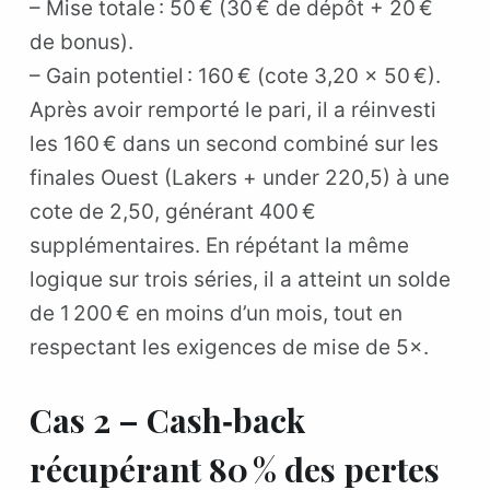
– Mise totale : 50 € (30 € de dépôt + 20 €
de bonus).
– Gain potentiel : 160 € (cote 3,20 × 50 €).
Après avoir remporté le pari, il a réinvesti
les 160 € dans un second combiné sur les
finales Ouest (Lakers + under 220,5) à une
cote de 2,50, générant 400 €
supplémentaires. En répétant la même
logique sur trois séries, il a atteint un solde
de 1 200 € en moins d’un mois, tout en
respectant les exigences de mise de 5×.
Cas 2 – Cash‑back
récupérant 80 % des pertes