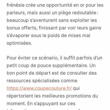
frénésie crée une opportunité en or pour les
parieurs, mais aussi un piège redoutable :
beaucoup s’aventurent sans exploiter les
bonus offerts, finissant par voir leurs gains
s’évaporer sous le poids de mises mal
optimisées.
Pour éviter ce scénario, il suffit parfois d’un
petit coup de pouce supplémentaire. Un
bon point de départ est de consulter des
ressources spécialisées comme
https://www.coupecouture.fr/
qui
répertorient les meilleures promotions du
moment. En s’appuyant sur ces