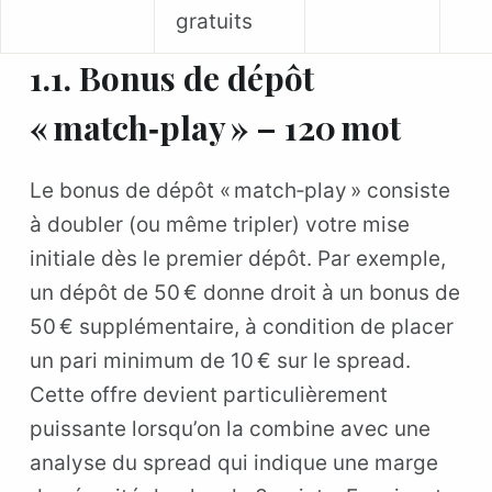
gratuits
1.1. Bonus de dépôt
« match‑play » – 120 mot
Le bonus de dépôt « match‑play » consiste
à doubler (ou même tripler) votre mise
initiale dès le premier dépôt. Par exemple,
un dépôt de 50 € donne droit à un bonus de
50 € supplémentaire, à condition de placer
un pari minimum de 10 € sur le spread.
Cette offre devient particulièrement
puissante lorsqu’on la combine avec une
analyse du spread qui indique une marge