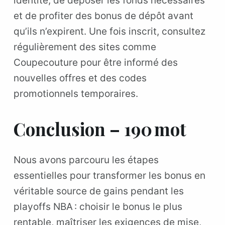
identité, de déposer les fonds nécessaires
et de profiter des bonus de dépôt avant
qu’ils n’expirent. Une fois inscrit, consultez
régulièrement des sites comme
Coupecouture pour être informé des
nouvelles offres et des codes
promotionnels temporaires.
Conclusion – 190 mot
Nous avons parcouru les étapes
essentielles pour transformer les bonus en
véritable source de gains pendant les
playoffs NBA : choisir le bonus le plus
rentable, maîtriser les exigences de mise,