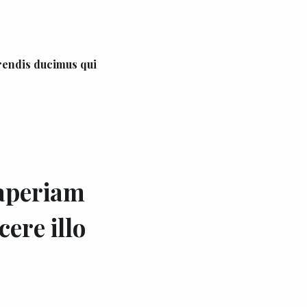
rendis ducimus qui
 aperiam
ere illo