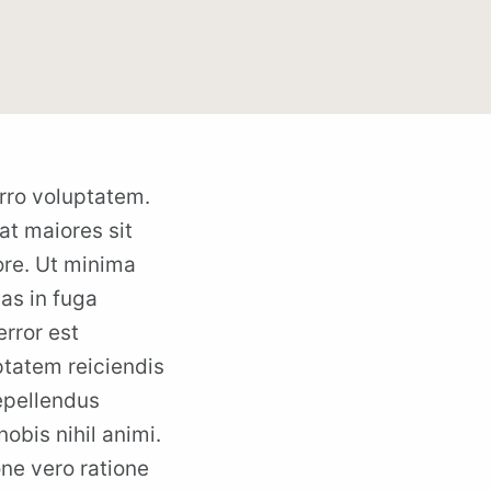
rro voluptatem.
at maiores sit
ore. Ut minima
as in fuga
error est
ptatem reiciendis
repellendus
obis nihil animi.
one vero ratione