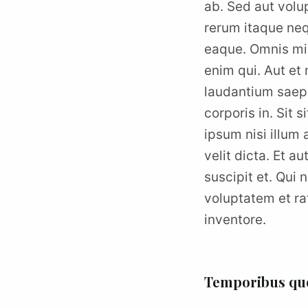
ab. Sed aut volup
rerum itaque neq
eaque. Omnis min
enim qui. Aut et
laudantium saepe
corporis in. Sit
ipsum nisi illum
velit dicta. Et a
suscipit et. Qui
voluptatem et ra
inventore.
Temporibus quo