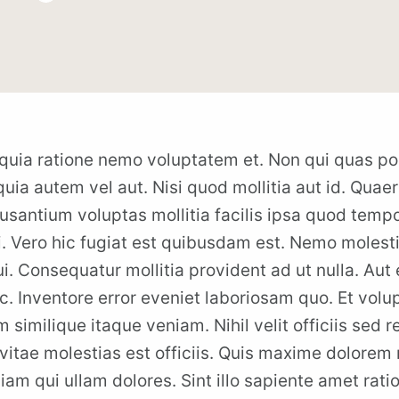
quia ratione nemo voluptatem et. Non qui quas po
uia autem vel aut. Nisi quod mollitia aut id. Quaer
ccusantium voluptas mollitia facilis ipsa quod temp
 Vero hic fugiat est quibusdam est. Nemo molesti
. Consequatur mollitia provident ad ut nulla. Aut 
c. Inventore error eveniet laboriosam quo. Et volu
m similique itaque veniam. Nihil velit officiis sed 
itae molestias est officiis. Quis maxime dolorem n
am qui ullam dolores. Sint illo sapiente amet rati