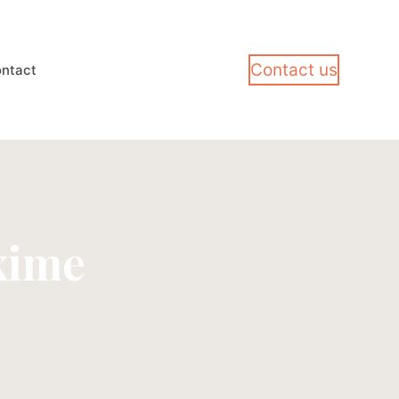
Contact us
ntact
xime