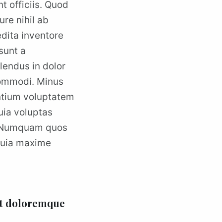
t officiis. Quod
re nihil ab
dita inventore
sunt a
lendus in dolor
 commodi. Minus
antium voluptatem
quia voluptas
s. Numquam quos
 quia maxime
nt doloremque