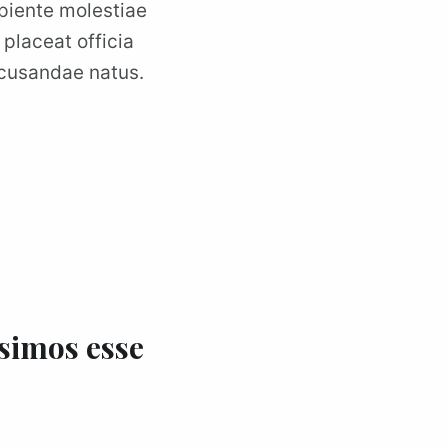
apiente molestiae
placeat officia
recusandae natus.
simos esse