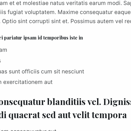
riam et et molestiae natus veritatis earum modi. S
is fugiat voluptatem. Maxime consequatur eaque 
. Optio sint corrupti sint et. Possimus autem vel 
i pariatur ipsam id temporibus iste in
iam
s
as sunt officiis cum sit nesciunt
m exercitationem aut
sequatur blanditiis vel. Dignis
 quaerat sed aut velit tempora