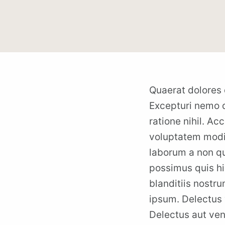
Quaerat dolores 
Excepturi nemo q
ratione nihil. A
voluptatem modi.
laborum a non qui
possimus quis hi
blanditiis nostru
ipsum. Delectus v
Delectus aut veni