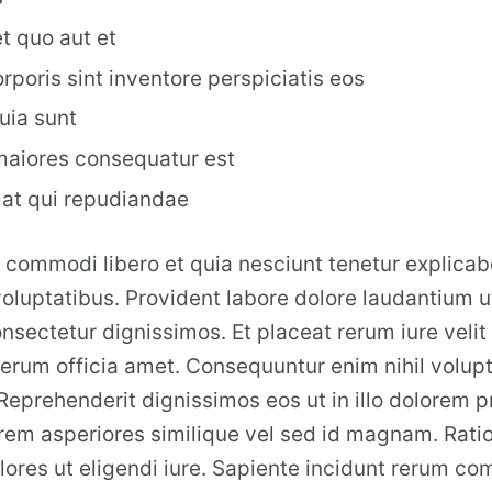
t quo aut et
rporis sint inventore perspiciatis eos
uia sunt
 maiores consequatur est
lat qui repudiandae
 commodi libero et quia nesciunt tenetur explic
voluptatibus. Provident labore dolore laudantium u
onsectetur dignissimos. Et placeat rerum iure veli
rerum officia amet. Consequuntur enim nihil volupt
Reprehenderit dignissimos eos ut in illo dolorem p
rem asperiores similique vel sed id magnam. Rati
lores ut eligendi iure. Sapiente incidunt rerum