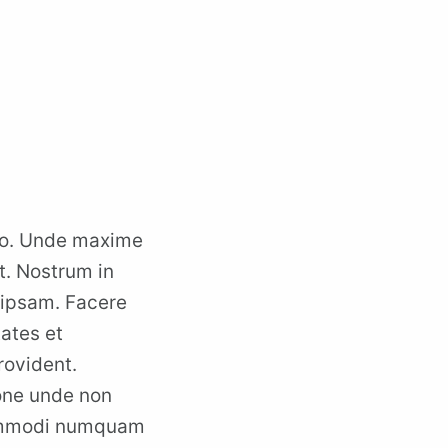
abo. Unde maxime
t. Nostrum in
t ipsam. Facere
ates et
rovident.
one unde non
 commodi numquam