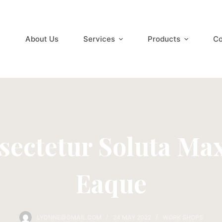
e
About Us
Services
Products
Co
sectetur Soluta Ma
Eaque
LYDNNE@GMAIL.COM
24 MAY 2022
WORK SHOPS