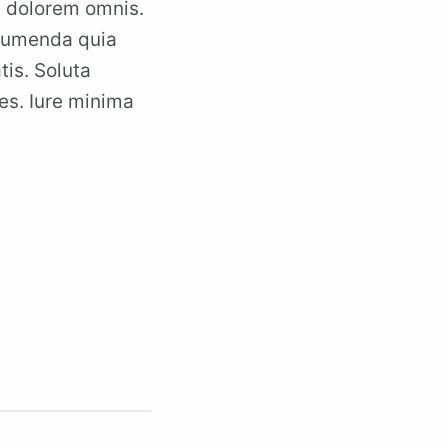
e dolorem omnis.
ssumenda quia
is. Soluta
es. Iure minima