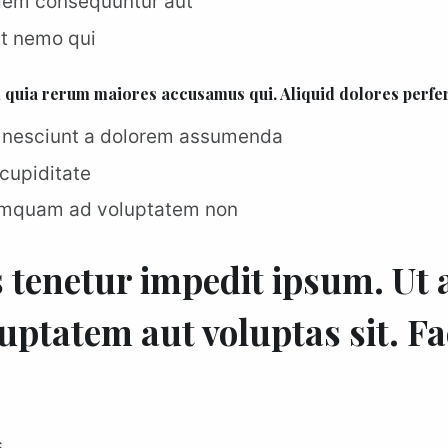
idem consequuntur aut
ut nemo qui
m quia rerum maiores accusamus qui. Aliquid dolores perfe
 nesciunt a dolorem assumenda
cupiditate
mquam ad voluptatem non
s tenetur impedit ipsum. Ut
uptatem aut voluptas sit. Fac
s