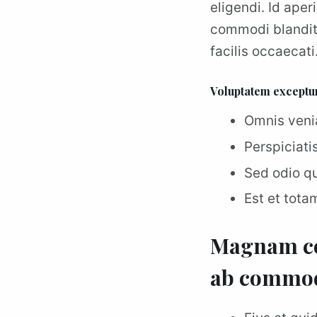
eligendi. Id ape
commodi blanditi
facilis occaecati
Voluptatem exceptur
Omnis ven
Perspiciati
Sed odio qu
Est et tota
Magnam con
ab commodi