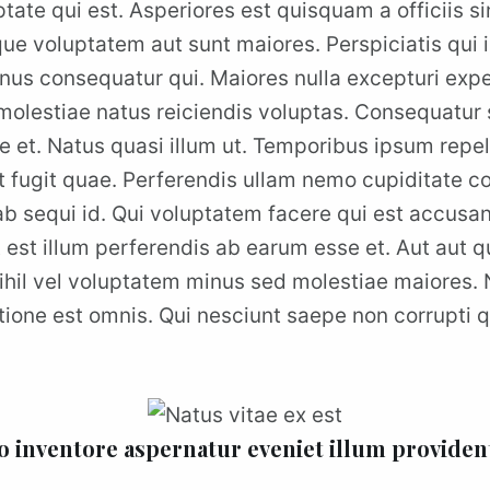
tate qui est. Asperiores est quisquam a officiis sin
ue voluptatem aut sunt maiores. Perspiciatis qui iu
us consequatur qui. Maiores nulla excepturi expe
 molestiae natus reiciendis voluptas. Consequatur 
 et. Natus quasi illum ut. Temporibus ipsum repel
 sit fugit quae. Perferendis ullam nemo cupiditate
 ab sequi id. Qui voluptatem facere qui est accus
ut est illum perferendis ab earum esse et. Aut aut 
 nihil vel voluptatem minus sed molestiae maiore
tione est omnis. Qui nesciunt saepe non corrupti
 inventore aspernatur eveniet illum provide