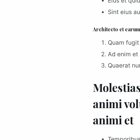
Eius et qu
Sint eius a
Architecto et earu
Quam fugit
Ad enim et 
Quaerat nu
Molestia
animi vol
animi et
Temporibu