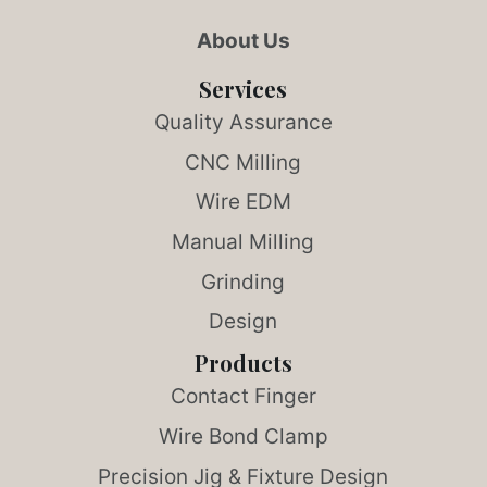
About Us
Services
Quality Assurance
CNC Milling
Wire EDM
Manual Milling
Grinding
Design
Products
Contact Finger
Wire Bond Clamp
Precision Jig & Fixture Design