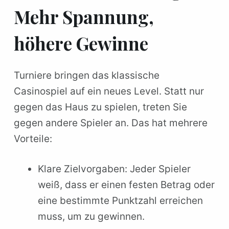
Mehr Spannung,
höhere Gewinne
Turniere bringen das klassische
Casinospiel auf ein neues Level. Statt nur
gegen das Haus zu spielen, treten Sie
gegen andere Spieler an. Das hat mehrere
Vorteile:
Klare Zielvorgaben: Jeder Spieler
weiß, dass er einen festen Betrag oder
eine bestimmte Punktzahl erreichen
muss, um zu gewinnen.