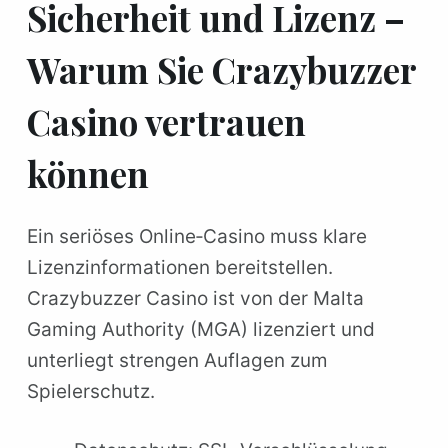
Sicherheit und Lizenz –
Warum Sie Crazybuzzer
Casino vertrauen
können
Ein seriöses Online‑Casino muss klare
Lizenzinformationen bereitstellen.
Crazybuzzer Casino ist von der Malta
Gaming Authority (MGA) lizenziert und
unterliegt strengen Auflagen zum
Spielerschutz.