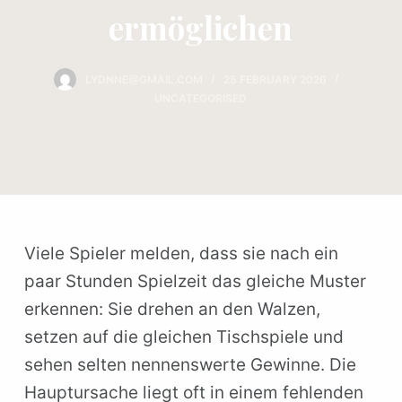
ermöglichen
LYDNNE@GMAIL.COM
25 FEBRUARY 2026
UNCATEGORISED
Viele Spieler melden, dass sie nach ein
paar Stunden Spielzeit das gleiche Muster
erkennen: Sie drehen an den Walzen,
setzen auf die gleichen Tischspiele und
sehen selten nennenswerte Gewinne. Die
Hauptursache liegt oft in einem fehlenden