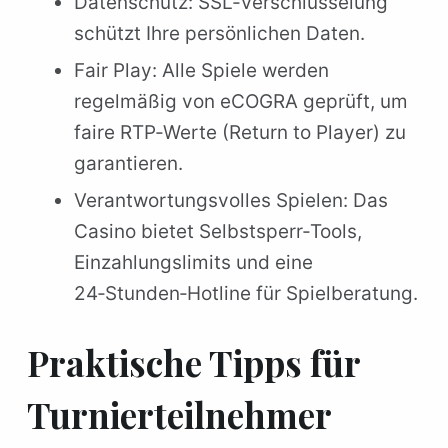
Datenschutz: SSL‑Verschlüsselung
schützt Ihre persönlichen Daten.
Fair Play: Alle Spiele werden
regelmäßig von eCOGRA geprüft, um
faire RTP‑Werte (Return to Player) zu
garantieren.
Verantwortungsvolles Spielen: Das
Casino bietet Selbstsperr‑Tools,
Einzahlungslimits und eine
24‑Stunden‑Hotline für Spielberatung.
Praktische Tipps für
Turnierteilnehmer