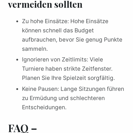
vermeiden sollten
Zu hohe Einsätze: Hohe Einsätze
können schnell das Budget
aufbrauchen, bevor Sie genug Punkte
sammeln.
Ignorieren von Zeitlimits: Viele
Turniere haben strikte Zeitfenster.
Planen Sie Ihre Spielzeit sorgfältig.
Keine Pausen: Lange Sitzungen führen
zu Ermüdung und schlechteren
Entscheidungen.
FAQ –