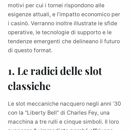
motivi per cui i tornei rispondono alle
esigenze attuali, e l’impatto economico per
i casinò. Verranno inoltre illustrate le sfide
operative, le tecnologie di supporto e le
tendenze emergenti che delineano il futuro
di questo format.
1. Le radici delle slot
classiche
Le slot meccaniche nacquero negli anni ’30
con la “Liberty Bell” di Charles Fey, una
macchina a tre rulli e cinque simboli. Il loro