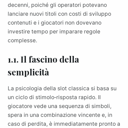
decenni, poiché gli operatori potevano
lanciare nuovi titoli con costi di sviluppo
contenuti e i giocatori non dovevano
investire tempo per imparare regole
complesse.
1.1. Il fascino della
semplicità
La psicologia della slot classica si basa su
un ciclo di stimolo‑risposta rapido. Il
giocatore vede una sequenza di simboli,
spera in una combinazione vincente e, in
caso di perdita, è immediatamente pronto a