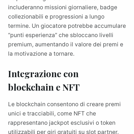
includeranno missioni giornaliere, badge
collezionabili e progressioni a lungo
termine. Un giocatore potrebbe accumulare
“punti esperienza” che sbloccano livelli
premium, aumentando il valore dei premi e
la motivazione a tornare.
Integrazione con
blockchain e NFT
Le blockchain consentono di creare premi
unici e tracciabili, come NFT che
rappresentano jackpot esclusivi o token
utilizzabili per giri gratuiti su slot partner.