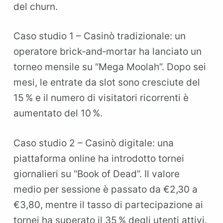
del churn.
Caso studio 1 – Casinò tradizionale: un
operatore brick‑and‑mortar ha lanciato un
torneo mensile su “Mega Moolah”. Dopo sei
mesi, le entrate da slot sono cresciute del
15 % e il numero di visitatori ricorrenti è
aumentato del 10 %.
Caso studio 2 – Casinò digitale: una
piattaforma online ha introdotto tornei
giornalieri su “Book of Dead”. Il valore
medio per sessione è passato da €2,30 a
€3,80, mentre il tasso di partecipazione ai
tornei ha superato il 35 % degli utenti attivi.