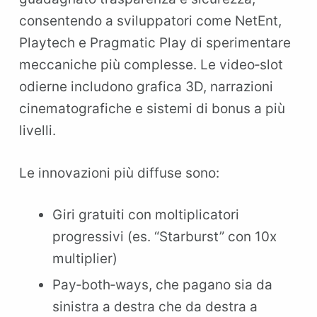
consentendo a sviluppatori come NetEnt,
Playtech e Pragmatic Play di sperimentare
meccaniche più complesse. Le video‑slot
odierne includono grafica 3D, narrazioni
cinematografiche e sistemi di bonus a più
livelli.
Le innovazioni più diffuse sono:
Giri gratuiti con moltiplicatori
progressivi (es. “Starburst” con 10x
multiplier)
Pay‑both‑ways, che pagano sia da
sinistra a destra che da destra a