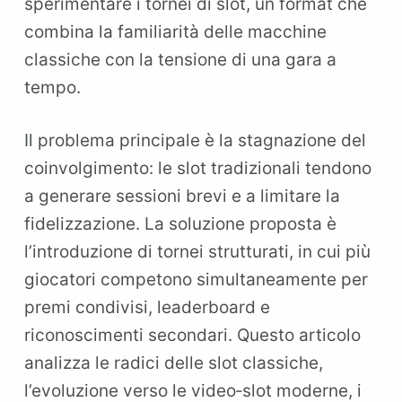
sperimentare i tornei di slot, un format che
combina la familiarità delle macchine
classiche con la tensione di una gara a
tempo.
Il problema principale è la stagnazione del
coinvolgimento: le slot tradizionali tendono
a generare sessioni brevi e a limitare la
fidelizzazione. La soluzione proposta è
l’introduzione di tornei strutturati, in cui più
giocatori competono simultaneamente per
premi condivisi, leaderboard e
riconoscimenti secondari. Questo articolo
analizza le radici delle slot classiche,
l’evoluzione verso le video‑slot moderne, i