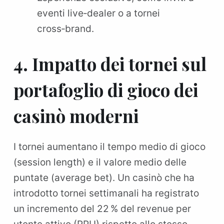
eventi live‑dealer o a tornei
cross‑brand.
4. Impatto dei tornei sul
portafoglio di gioco dei
casinò moderni
I tornei aumentano il tempo medio di gioco
(session length) e il valore medio delle
puntate (average bet). Un casinò che ha
introdotto tornei settimanali ha registrato
un incremento del 22 % del revenue per