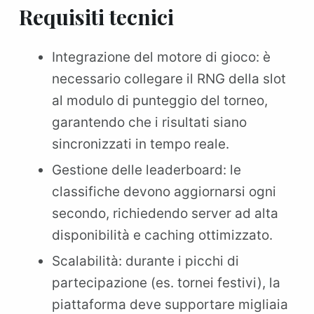
Requisiti tecnici
Integrazione del motore di gioco: è
necessario collegare il RNG della slot
al modulo di punteggio del torneo,
garantendo che i risultati siano
sincronizzati in tempo reale.
Gestione delle leaderboard: le
classifiche devono aggiornarsi ogni
secondo, richiedendo server ad alta
disponibilità e caching ottimizzato.
Scalabilità: durante i picchi di
partecipazione (es. tornei festivi), la
piattaforma deve supportare migliaia