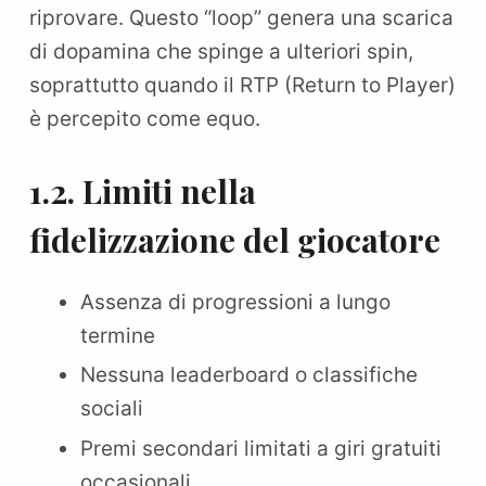
riprovare. Questo “loop” genera una scarica
di dopamina che spinge a ulteriori spin,
soprattutto quando il RTP (Return to Player)
è percepito come equo.
1.2. Limiti nella
fidelizzazione del giocatore
Assenza di progressioni a lungo
termine
Nessuna leaderboard o classifiche
sociali
Premi secondari limitati a giri gratuiti
occasionali