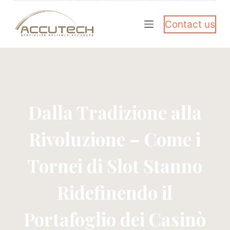
S
Contact us
k
i
p
t
o
Dalla Tradizione alla
c
o
Rivoluzione – Come i
n
t
Tornei di Slot Stanno
e
Ridefinendo il
n
t
Portafoglio dei Casinò