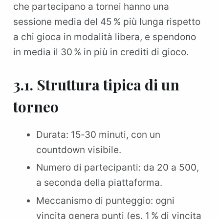
che partecipano a tornei hanno una
sessione media del 45 % più lunga rispetto
a chi gioca in modalità libera, e spendono
in media il 30 % in più in crediti di gioco.
3.1. Struttura tipica di un
torneo
Durata: 15‑30 minuti, con un
countdown visibile.
Numero di partecipanti: da 20 a 500,
a seconda della piattaforma.
Meccanismo di punteggio: ogni
vincita genera punti (es. 1 % di vincita