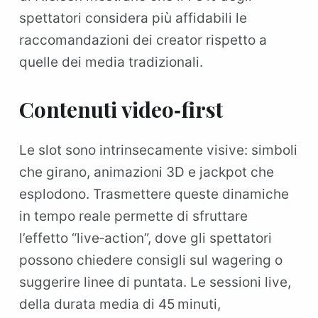
spettatori considera più affidabili le
raccomandazioni dei creator rispetto a
quelle dei media tradizionali.
Contenuti video‑first
Le slot sono intrinsecamente visive: simboli
che girano, animazioni 3D e jackpot che
esplodono. Trasmettere queste dinamiche
in tempo reale permette di sfruttare
l’effetto “live‑action”, dove gli spettatori
possono chiedere consigli sul wagering o
suggerire linee di puntata. Le sessioni live,
della durata media di 45 minuti,