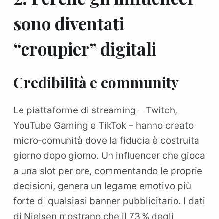
sono diventati
“croupier” digitali
Credibilità e community
Le piattaforme di streaming – Twitch,
YouTube Gaming e TikTok – hanno creato
micro‑comunità dove la fiducia è costruita
giorno dopo giorno. Un influencer che gioca
a una slot per ore, commentando le proprie
decisioni, genera un legame emotivo più
forte di qualsiasi banner pubblicitario. I dati
di Nielsen mostrano che il 73 % degli