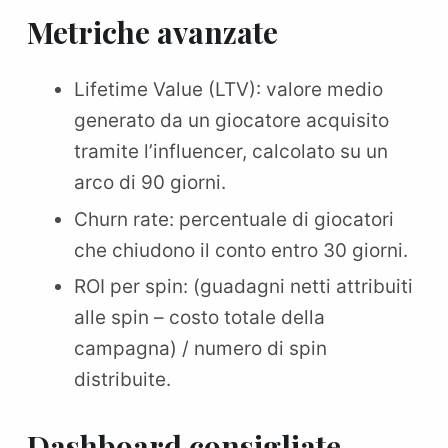
Metriche avanzate
Lifetime Value (LTV): valore medio
generato da un giocatore acquisito
tramite l’influencer, calcolato su un
arco di 90 giorni.
Churn rate: percentuale di giocatori
che chiudono il conto entro 30 giorni.
ROI per spin: (guadagni netti attribuiti
alle spin – costo totale della
campagna) / numero di spin
distribuite.
Dashboard consigliate