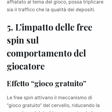
affiatato al tema del gioco, possa triplicare
sia il traffico che la qualità dei depositi.
5. L’impatto delle free
spin sul
comportamento del
giocatore
Effetto “gioco gratuito”
Le free spin attivano il meccanismo di
“gioco gratuito” del cervello, riducendo la