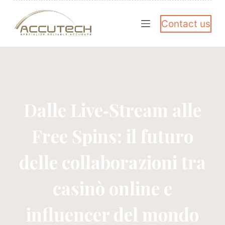
S
Contact us
k
i
p
t
o
Dalle Live‑Stream alle
c
o
Free Spins: il futuro
n
t
delle collaborazioni tra
e
casinò online e
n
t
influencer del mondo