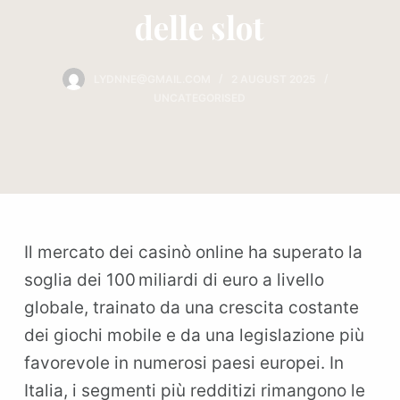
delle slot
LYDNNE@GMAIL.COM
2 AUGUST 2025
UNCATEGORISED
Il mercato dei casinò online ha superato la
soglia dei 100 miliardi di euro a livello
globale, trainato da una crescita costante
dei giochi mobile e da una legislazione più
favorevole in numerosi paesi europei. In
Italia, i segmenti più redditizi rimangono le