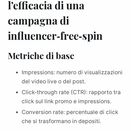
l’efficacia di una
campagna di
influencer‑free‑spin
Metriche di base
Impressions: numero di visualizzazioni
del video live o del post.
Click‑through rate (CTR): rapporto tra
click sul link promo e impressions.
Conversion rate: percentuale di click
che si trasformano in depositi.