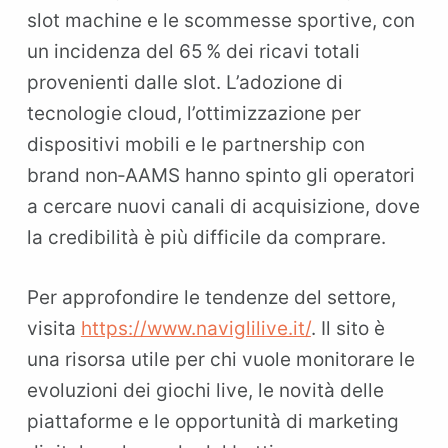
slot machine e le scommesse sportive, con
un incidenza del 65 % dei ricavi totali
provenienti dalle slot. L’adozione di
tecnologie cloud, l’ottimizzazione per
dispositivi mobili e le partnership con
brand non‑AAMS hanno spinto gli operatori
a cercare nuovi canali di acquisizione, dove
la credibilità è più difficile da comprare.
Per approfondire le tendenze del settore,
visita
https://www.naviglilive.it/
. Il sito è
una risorsa utile per chi vuole monitorare le
evoluzioni dei giochi live, le novità delle
piattaforme e le opportunità di marketing