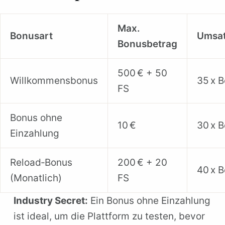
Max.
Bonusart
Umsa
Bonusbetrag
500 € + 50
Willkommensbonus
35 x 
FS
Bonus ohne
10 €
30 x 
Einzahlung
Reload‑Bonus
200 € + 20
40 x 
(Monatlich)
FS
Industry Secret:
Ein Bonus ohne Einzahlung
ist ideal, um die Plattform zu testen, bevor