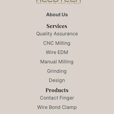
About Us
Services
Quality Assurance
CNC Milling
Wire EDM
Manual Milling
Grinding
Design
Products
Contact Finger
Wire Bond Clamp