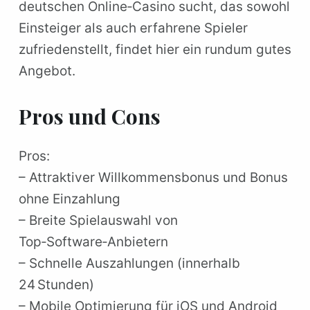
deutschen Online‑Casino sucht, das sowohl
Einsteiger als auch erfahrene Spieler
zufriedenstellt, findet hier ein rundum gutes
Angebot.
Pros und Cons
Pros:
– Attraktiver Willkommensbonus und Bonus
ohne Einzahlung
– Breite Spielauswahl von
Top‑Software‑Anbietern
– Schnelle Auszahlungen (innerhalb
24 Stunden)
– Mobile Optimierung für iOS und Android