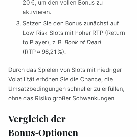
20 €, um den vollen Bonus zu
aktivieren.
Setzen Sie den Bonus zunächst auf
Low‑Risk‑Slots mit hoher RTP (Return
to Player), z. B.
Book of Dead
(RTP ≈ 96,21 %).
Durch das Spielen von Slots mit niedriger
Volatilität erhöhen Sie die Chance, die
Umsatzbedingungen schneller zu erfüllen,
ohne das Risiko großer Schwankungen.
Vergleich der
Bonus‑Optionen