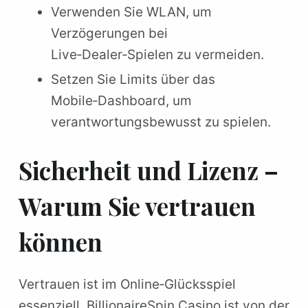
Verwenden Sie WLAN, um
Verzögerungen bei
Live‑Dealer‑Spielen zu vermeiden.
Setzen Sie Limits über das
Mobile‑Dashboard, um
verantwortungsbewusst zu spielen.
Sicherheit und Lizenz –
Warum Sie vertrauen
können
Vertrauen ist im Online‑Glücksspiel
essenziell. BillionaireSpin Casino ist von der