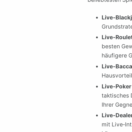
Live‑Black
Grundstrate
Live‑Roule
besten Gew
häufigere 
Live‑Bacca
Hausvorteil
Live‑Poker
taktisches 
Ihrer Gegne
Live‑Deale
mit Live‑In