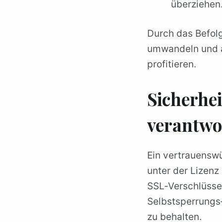
überziehen
Durch das Befolg
umwandeln und a
profitieren.
Sicherhei
verantwo
Ein vertrauenswü
unter der Lizen
SSL‑Verschlüssel
Selbstsperrungs‑
zu behalten.