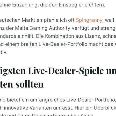
ohne Einzahlung, die den Einstieg erleichtern.
deutschen Markt empfehle ich oft
Spingranny
, wei
enz der Malta Gaming Authority verfügt und streng
dards einhält. Die Kombination aus Lizenz, schne
d einem breiten Live‑Dealer‑Portfolio macht das
tiv.
igsten Live‑Dealer‑Spiele u
ten sollten
o bietet ein umfangreiches Live‑Dealer‑Portfolio
ch innovative Varianten umfasst. Hier ein Überblick
le und Tipps für ein erfolgreiches Spiel: