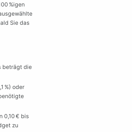
100 %igen
 ausgewählte
ald Sie das
beträgt die
1 %) oder
benötigte
 0,10 € bis
dget zu