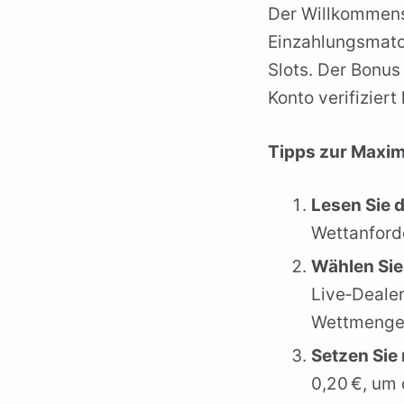
Der Willkommens
Einzahlungsmatc
Slots. Der Bonus
Konto verifiziert
Tipps zur Maxim
Lesen Sie 
Wettanford
Wählen Sie 
Live‑Dealer
Wettmenge
Setzen Sie 
0,20 €, um 