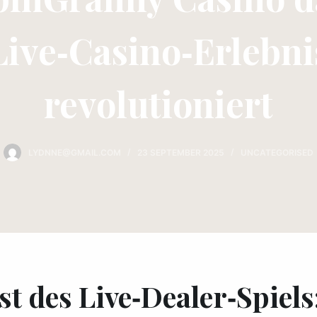
Live‑Casino‑Erlebni
revolutioniert
LYDNNE@GMAIL.COM
23 SEPTEMBER 2025
UNCATEGORISED
t des Live‑Dealer‑Spiels