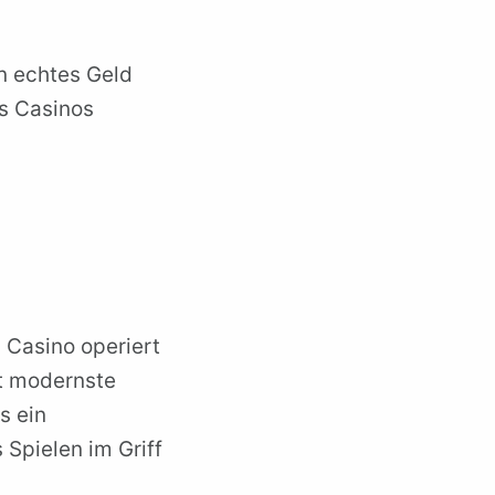
in echtes Geld
s Casinos
 Casino operiert
t modernste
s ein
 Spielen im Griff