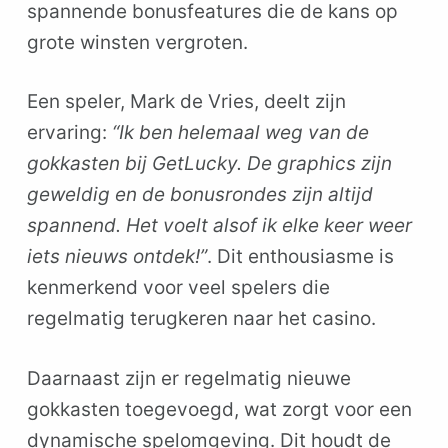
spannende bonusfeatures die de kans op
grote winsten vergroten.
Een speler, Mark de Vries, deelt zijn
ervaring:
“Ik ben helemaal weg van de
gokkasten bij GetLucky. De graphics zijn
geweldig en de bonusrondes zijn altijd
spannend. Het voelt alsof ik elke keer weer
iets nieuws ontdek!”
. Dit enthousiasme is
kenmerkend voor veel spelers die
regelmatig terugkeren naar het casino.
Daarnaast zijn er regelmatig nieuwe
gokkasten toegevoegd, wat zorgt voor een
dynamische spelomgeving. Dit houdt de