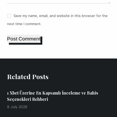
Save my name, email, and website in this browser for the
next time I comment.
Post Comment
Related Posts
1 Xbet Üzerine En Kapsamlı İnceleme ve Bahis
Seçenekleri Rehberi
8 July 2026