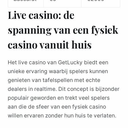
Live casino: de
spanning van een fysiek
casino vanuit huis
Het live casino van GetLucky biedt een
unieke ervaring waarbij spelers kunnen
genieten van tafelspellen met echte
dealers in realtime. Dit concept is bijzonder
populair geworden en trekt veel spelers
aan die de sfeer van een fysiek casino
willen ervaren zonder hun huis te verlaten.