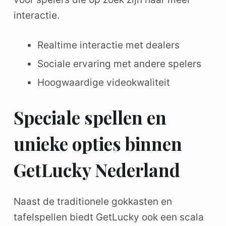
interactie.
Realtime interactie met dealers
Sociale ervaring met andere spelers
Hoogwaardige videokwaliteit
Speciale spellen en
unieke opties binnen
GetLucky Nederland
Naast de traditionele gokkasten en
tafelspellen biedt GetLucky ook een scala