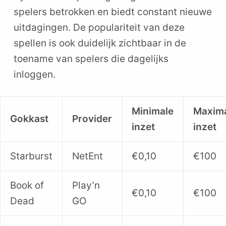
spelers betrokken en biedt constant nieuwe
uitdagingen. De populariteit van deze
spellen is ook duidelijk zichtbaar in de
toename van spelers die dagelijks
inloggen.
Minimale
Maxim
Gokkast
Provider
inzet
inzet
Starburst
NetEnt
€0,10
€100
Book of
Play’n
€0,10
€100
Dead
GO