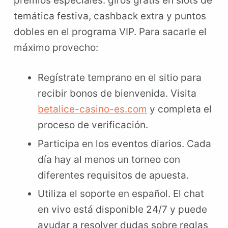
premios especiales: giros gratis en slots de
temática festiva, cashback extra y puntos
dobles en el programa VIP. Para sacarle el
máximo provecho:
Regístrate temprano en el sitio para
recibir bonos de bienvenida. Visita
betalice-casino-es.com
y completa el
proceso de verificación.
Participa en los eventos diarios. Cada
día hay al menos un torneo con
diferentes requisitos de apuesta.
Utiliza el soporte en español. El chat
en vivo está disponible 24/7 y puede
ayudar a resolver dudas sobre reglas