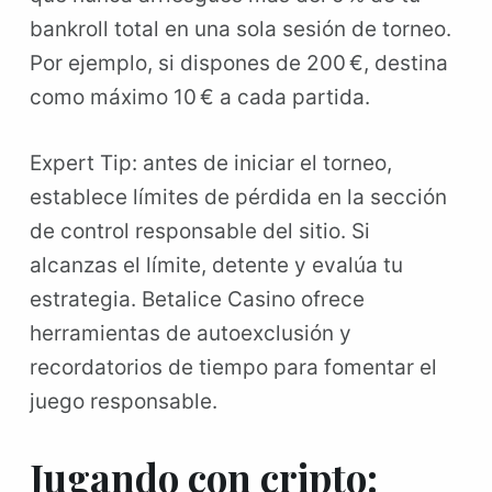
bankroll total en una sola sesión de torneo.
Por ejemplo, si dispones de 200 €, destina
como máximo 10 € a cada partida.
Expert Tip: antes de iniciar el torneo,
establece límites de pérdida en la sección
de control responsable del sitio. Si
alcanzas el límite, detente y evalúa tu
estrategia. Betalice Casino ofrece
herramientas de autoexclusión y
recordatorios de tiempo para fomentar el
juego responsable.
Jugando con cripto: