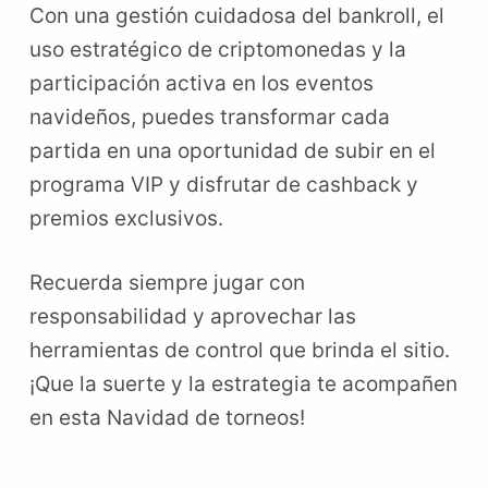
Con una gestión cuidadosa del bankroll, el
uso estratégico de criptomonedas y la
participación activa en los eventos
navideños, puedes transformar cada
partida en una oportunidad de subir en el
programa VIP y disfrutar de cashback y
premios exclusivos.
Recuerda siempre jugar con
responsabilidad y aprovechar las
herramientas de control que brinda el sitio.
¡Que la suerte y la estrategia te acompañen
en esta Navidad de torneos!