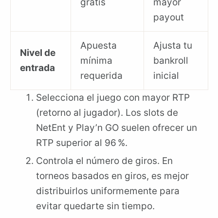
gratis
mayor
payout
Apuesta
Ajusta tu
Nivel de
mínima
bankroll
entrada
requerida
inicial
Selecciona el juego con mayor RTP
(retorno al jugador). Los slots de
NetEnt y Play’n GO suelen ofrecer un
RTP superior al 96 %.
Controla el número de giros. En
torneos basados en giros, es mejor
distribuirlos uniformemente para
evitar quedarte sin tiempo.