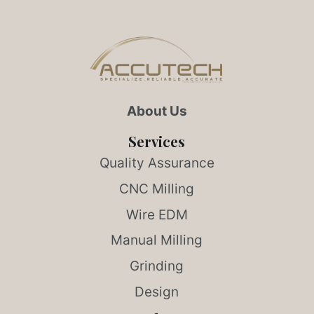
About Us
Services
Quality Assurance
CNC Milling
Wire EDM
Manual Milling
Grinding
Design