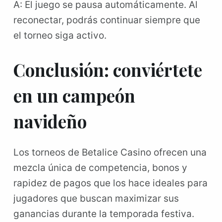
A: El juego se pausa automáticamente. Al
reconectar, podrás continuar siempre que
el torneo siga activo.
Conclusión: conviértete
en un campeón
navideño
Los torneos de Betalice Casino ofrecen una
mezcla única de competencia, bonos y
rapidez de pagos que los hace ideales para
jugadores que buscan maximizar sus
ganancias durante la temporada festiva.