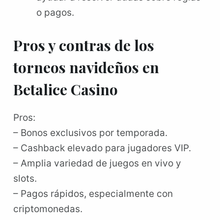
o pagos.
Pros y contras de los
torneos navideños en
Betalice Casino
Pros:
– Bonos exclusivos por temporada.
– Cashback elevado para jugadores VIP.
– Amplia variedad de juegos en vivo y
slots.
– Pagos rápidos, especialmente con
criptomonedas.