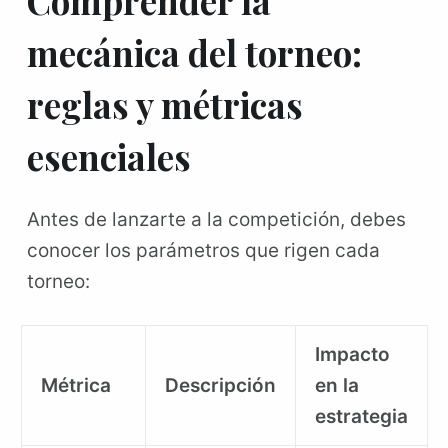
Comprender la
mecánica del torneo:
reglas y métricas
esenciales
Antes de lanzarte a la competición, debes
conocer los parámetros que rigen cada
torneo:
Impacto
Métrica
Descripción
en la
estrategia