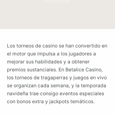
UNCATEGORISED
Los torneos de casino se han convertido en
el motor que impulsa a los jugadores a
mejorar sus habilidades y a obtener
premios sustanciales. En Betalice Casino,
los torneos de tragaperras y juegos en vivo
se organizan cada semana, y la temporada
navideña trae consigo eventos especiales
con bonos extra y jackpots temáticos.