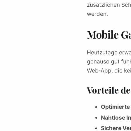
zusätzlichen Sch
werden.
Mobile G
Heutzutage erwa
genauso gut funk
Web‑App, die kein
Vorteile d
Optimierte
Nahtlose I
Sichere Ve