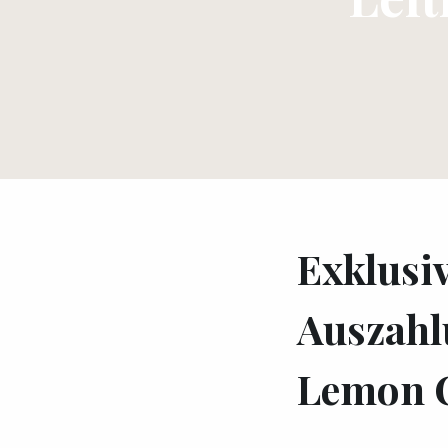
Exklusiv
Auszahl
Lemon 