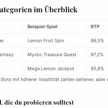
ategorien im Überblick
Beispiel‑Spiel
RTP
er
Lemon Fruit Spin
96,5%
antasy
Mystic Treasure Quest
97,2%
Mega Lemon Jackpot
95,8%
Slots mit höherer Volatilität zahlen seltener, aber
l, die du probieren solltest