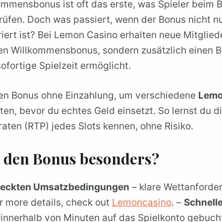
kommensbonus ist oft das erste, was Spieler beim 
üfen. Doch was passiert, wenn der Bonus nicht n
riert ist? Bei Lemon Casino erhalten neue Mitglied
en Willkommensbonus, sondern zusätzlich einen 
ofortige Spielzeit ermöglicht.
en Bonus ohne Einzahlung, um verschiedene
Lemo
sten, bevor du echtes Geld einsetzt. So lernst du di
aten (RTP) jedes Slots kennen, ohne Risiko.
 den Bonus besonders?
steckten Umsatzbedingungen
– klare Wettanforde
r more details, check out
Lemoncasino
. –
Schnelle
innerhalb von Minuten auf das Spielkonto gebuch