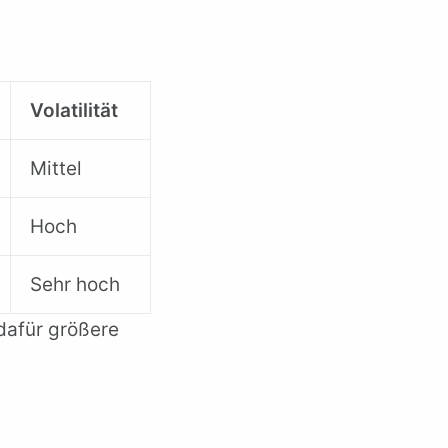
Volatilität
Mittel
Hoch
Sehr hoch
 dafür größere