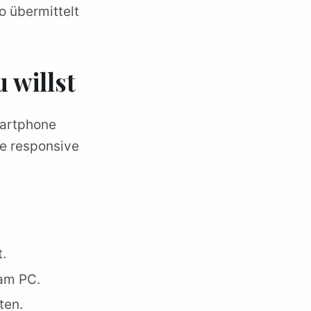
o übermittelt
 willst
martphone
ne responsive
.
 am PC.
ten.