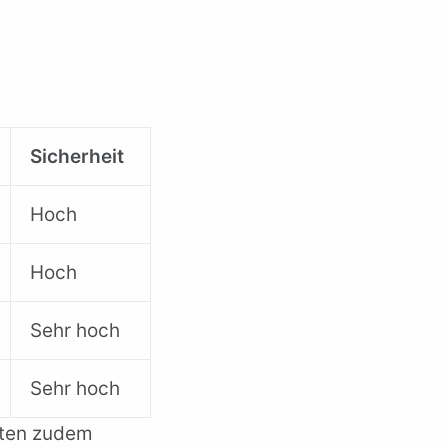
Sicherheit
Hoch
Hoch
Sehr hoch
Sehr hoch
eten zudem