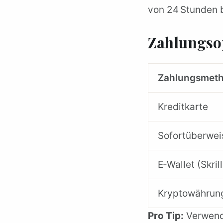
von 24 Stunden 
Zahlungso
Zahlungsmet
Kreditkarte
Sofortüberwe
E‑Wallet (Skrill
Kryptowährun
Pro Tip:
Verwende