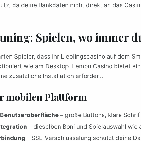
utz, da deine Bankdaten nicht direkt an das Casin
aming: Spielen, wo immer du
rten Spieler, dass ihr Lieblingscasino auf dem S
tioniert wie am Desktop. Lemon Casino bietet ei
e zusätzliche Installation erfordert.
er mobilen Plattform
 Benutzeroberfläche
– große Buttons, klare Schrift
ntegration
– dieselben Boni und Spielauswahl wie
rbindung
– SSL‑Verschlüsselung schützt deine Da