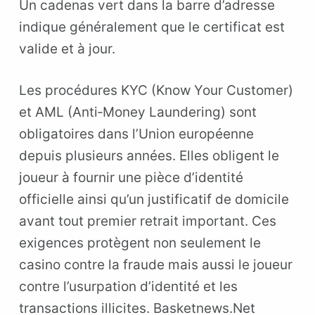
Un cadenas vert dans la barre d’adresse
indique généralement que le certificat est
valide et à jour.
Les procédures KYC (Know Your Customer)
et AML (Anti‑Money Laundering) sont
obligatoires dans l’Union européenne
depuis plusieurs années. Elles obligent le
joueur à fournir une pièce d’identité
officielle ainsi qu’un justificatif de domicile
avant tout premier retrait important. Ces
exigences protègent non seulement le
casino contre la fraude mais aussi le joueur
contre l’usurpation d’identité et les
transactions illicites. Basketnews.Net