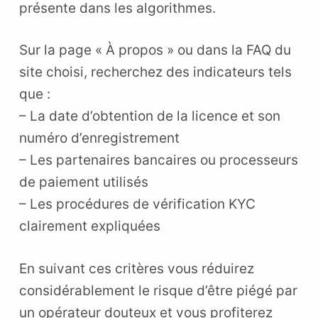
présente dans les algorithmes.
Sur la page « À propos » ou dans la FAQ du
site choisi, recherchez des indicateurs tels
que :
– La date d’obtention de la licence et son
numéro d’enregistrement
– Les partenaires bancaires ou processeurs
de paiement utilisés
– Les procédures de vérification KYC
clairement expliquées
En suivant ces critères vous réduirez
considérablement le risque d’être piégé par
un opérateur douteux et vous profiterez