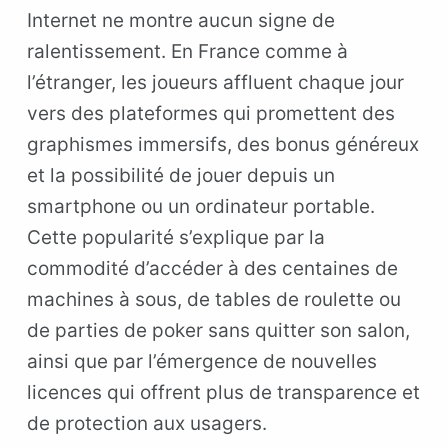
Internet ne montre aucun signe de
ralentissement. En France comme à
l’étranger, les joueurs affluent chaque jour
vers des plateformes qui promettent des
graphismes immersifs, des bonus généreux
et la possibilité de jouer depuis un
smartphone ou un ordinateur portable.
Cette popularité s’explique par la
commodité d’accéder à des centaines de
machines à sous, de tables de roulette ou
de parties de poker sans quitter son salon,
ainsi que par l’émergence de nouvelles
licences qui offrent plus de transparence et
de protection aux usagers.