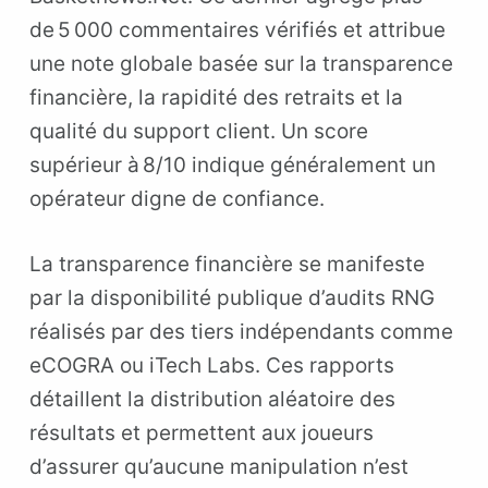
de 5 000 commentaires vérifiés et attribue
une note globale basée sur la transparence
financière, la rapidité des retraits et la
qualité du support client. Un score
supérieur à 8/10 indique généralement un
opérateur digne de confiance.
La transparence financière se manifeste
par la disponibilité publique d’audits RNG
réalisés par des tiers indépendants comme
eCOGRA ou iTech Labs. Ces rapports
détaillent la distribution aléatoire des
résultats et permettent aux joueurs
d’assurer qu’aucune manipulation n’est