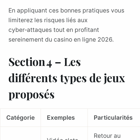
En appliquant ces bonnes pratiques vous
limiterez les risques liés aux
cyber‑attaques tout en profitant
sereinement du casino en ligne 2026.
Section 4 – Les
différents types de jeux
proposés
Catégorie
Exemples
Particularités
Retour au