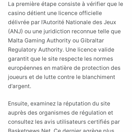
La première étape consiste à vérifier que le
casino détient une licence officielle
délivrée par l’Autorité Nationale des Jeux
(ANJ) ou une juridiction reconnue telle que
Malta Gaming Authority ou Gibraltar
Regulatory Authority. Une licence valide
garantit que le site respecte les normes
européennes en matière de protection des
joueurs et de lutte contre le blanchiment
d’argent.
Ensuite, examinez la réputation du site
auprès des organismes de régulation et
consultez les avis utilisateurs certifiés par
Basketnews.Net. Ce dernier agrège plus