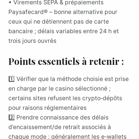
• Virements SEPA & prépaiements
Paysafecard® – bonne alternative pour
ceux qui ne détiennent pas de carte
bancaire ; délais variables entre 24 h et
trois jours ouvrés
Points essentiels à retenir :
1️⃣ Vérifier que la méthode choisie est prise
en charge par le casino sélectionné ;
certains sites refusent les crypto‑dépôts
pour raisons réglementaires
2️⃣ Prendre connaissance des délais
d’encaissement/de retrait associés à
chaque mode ; généralement les e‑wallets