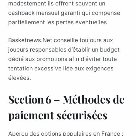
modestement ils offrent souvent un
cashback mensuel garanti qui compense
partiellement les pertes éventuelles
Basketnews.Net conseille toujours aux
joueurs responsables d’établir un budget
dédié aux promotions afin d’éviter toute
tentation excessive liée aux exigences
élevées.
Section 6 – Méthodes de
paiement sécurisées
Aperçu des options populaires en France :