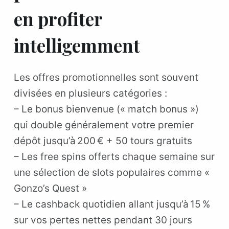
en profiter
intelligemment
Les offres promotionnelles sont souvent
divisées en plusieurs catégories :
– Le bonus bienvenue (« match bonus »)
qui double généralement votre premier
dépôt jusqu’à 200 € + 50 tours gratuits
– Les free spins offerts chaque semaine sur
une sélection de slots populaires comme «
Gonzo’s Quest »
– Le cashback quotidien allant jusqu’à 15 %
sur vos pertes nettes pendant 30 jours