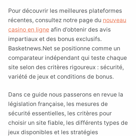
Pour découvrir les meilleures plateformes
récentes, consultez notre page du
nouveau
casino en ligne
afin d’obtenir des avis
impartiaux et des bonus exclusifs.
Basketnews.Net se positionne comme un
comparateur indépendant qui teste chaque
site selon des critères rigoureux : sécurité,
variété de jeux et conditions de bonus.
Dans ce guide nous passerons en revue la
législation française, les mesures de
sécurité essentielles, les critères pour
choisir un site fiable, les différents types de
jeux disponibles et les stratégies