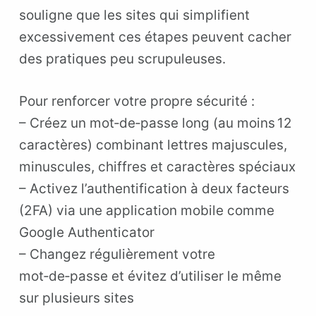
souligne que les sites qui simplifient
excessivement ces étapes peuvent cacher
des pratiques peu scrupuleuses.
Pour renforcer votre propre sécurité :
– Créez un mot‑de‑passe long (au moins 12
caractères) combinant lettres majuscules,
minuscules, chiffres et caractères spéciaux
– Activez l’authentification à deux facteurs
(2FA) via une application mobile comme
Google Authenticator
– Changez régulièrement votre
mot‑de‑passe et évitez d’utiliser le même
sur plusieurs sites