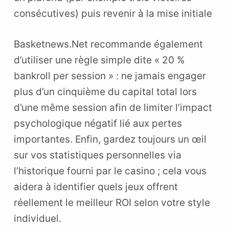
consécutives) puis revenir à la mise initiale
Basketnews.Net recommande également
d’utiliser une règle simple dite « 20 %
bankroll per session » : ne jamais engager
plus d’un cinquième du capital total lors
d’une même session afin de limiter l’impact
psychologique négatif lié aux pertes
importantes. Enfin, gardez toujours un œil
sur vos statistiques personnelles via
l’historique fourni par le casino ; cela vous
aidera à identifier quels jeux offrent
réellement le meilleur ROI selon votre style
individuel.