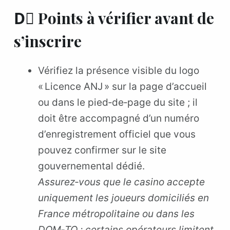
D️⃣ Points à vérifier avant de
s’inscrire
Vérifiez la présence visible du logo
« Licence ANJ » sur la page d’accueil
ou dans le pied‑de‑page du site ; il
doit être accompagné d’un numéro
d’enregistrement officiel que vous
pouvez confirmer sur le site
gouvernemental dédié.
Assurez‑vous que le casino accepte
uniquement les joueurs domiciliés en
France métropolitaine ou dans les
DOM‑TO ; certains opérateurs limitent