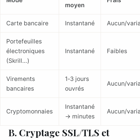
Mode
Frais
moyen
Carte bancaire
Instantané
Aucun/vari
Portefeuilles
électroniques
Instantané
Faibles
(Skrill…)
Virements
1‑3 jours
Aucun/vari
bancaires
ouvrés
Instantané
Cryptomonnaies
Aucun/vari
→ minutes
B. Cryptage SSL/TLS et