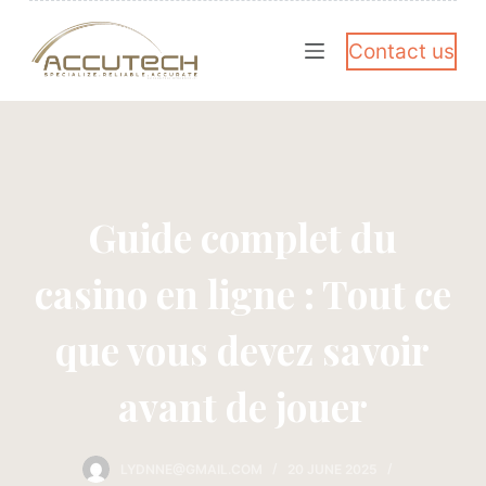
S
Contact us
k
i
p
t
o
Guide complet du
c
o
casino en ligne : Tout ce
n
t
que vous devez savoir
e
avant de jouer
n
t
LYDNNE@GMAIL.COM
20 JUNE 2025