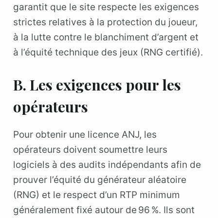
garantit que le site respecte les exigences
strictes relatives à la protection du joueur,
à la lutte contre le blanchiment d’argent et
à l’équité technique des jeux (RNG certifié).
B. Les exigences pour les
opérateurs
Pour obtenir une licence ANJ, les
opérateurs doivent soumettre leurs
logiciels à des audits indépendants afin de
prouver l’équité du générateur aléatoire
(RNG) et le respect d’un RTP minimum
généralement fixé autour de 96 %. Ils sont