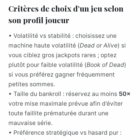
Critères de choix d’un jeu selon
son profil joueur
• Volatilité vs stabilité : choisissez une
machine haute volatilité (
Dead or Alive
) si
vous ciblez gros jackpots rares ; optez
plutôt pour faible volatilité (
Book of Dead
)
si vous préférez gagner fréquemment
petites sommes.
• Taille du bankroll : réservez au moins
50×
votre mise maximale prévue afin d’éviter
toute faillite prématurée durant une
mauvaise série.
• Préférence stratégique vs hasard pur :