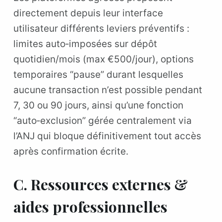
directement depuis leur interface
utilisateur différents leviers préventifs :
limites auto‑imposées sur dépôt
quotidien/mois (max €500/jour), options
temporaires “pause” durant lesquelles
aucune transaction n’est possible pendant
7, 30 ou 90 jours, ainsi qu’une fonction
“auto‑exclusion” gérée centralement via
l’ANJ qui bloque définitivement tout accès
après confirmation écrite.
C.​ Ressources externes &
aides professionnelles