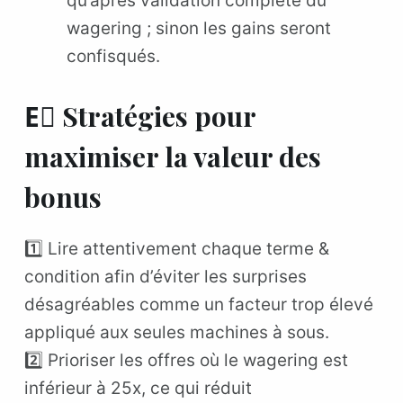
qu’après validation complète du
wagering ; sinon les gains seront
confisqués.
E️⃣ Stratégies pour
maximiser la valeur des
bonus
1️⃣ Lire attentivement chaque terme &
condition afin d’éviter les surprises
désagréables comme un facteur trop élevé
appliqué aux seules machines à sous.
2️⃣ Prioriser les offres où le wagering est
inférieur à 25x, ce qui réduit