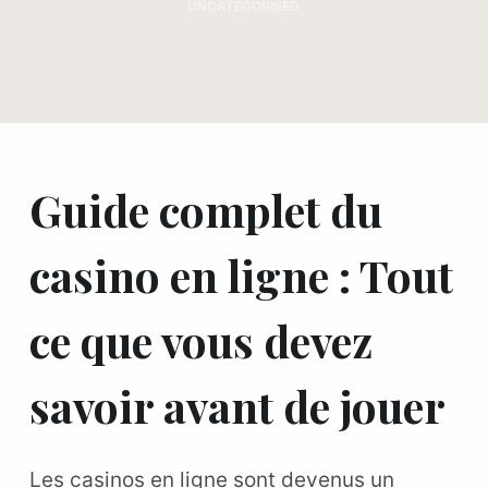
UNCATEGORISED
Guide complet du
casino en ligne : Tout
ce que vous devez
savoir avant de jouer
Les casinos en ligne sont devenus un