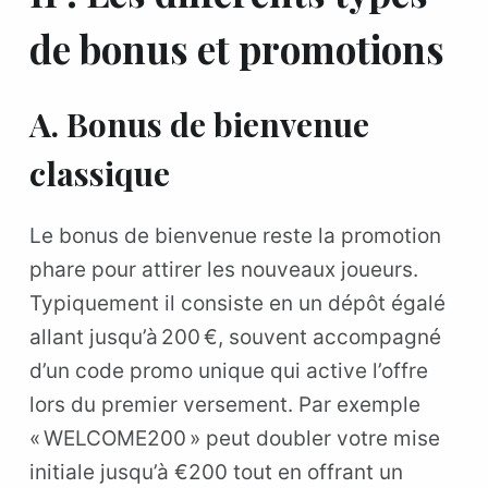
de bonus et promotions
A. Bonus de bienvenue
classique
Le bonus de bienvenue reste la promotion
phare pour attirer les nouveaux joueurs.
Typiquement il consiste en un dépôt égalé
allant jusqu’à 200 €, souvent accompagné
d’un code promo unique qui active l’offre
lors du premier versement. Par exemple
« WELCOME200 » peut doubler votre mise
initiale jusqu’à €200 tout en offrant un