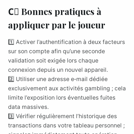
C️⃣ Bonnes pratiques à
appliquer par le joueur
1️⃣ Activer l’authentification à deux facteurs
sur son compte afin qu’une seconde
validation soit exigée lors chaque
connexion depuis un nouvel appareil.
2️⃣ Utiliser une adresse e‑mail dédiée
exclusivement aux activités gambling ; cela
limite l’exposition lors éventuelles fuites
data massives.
3️⃣ Vérifier régulièrement l’historique des
transactions dans votre tableau personnel ;