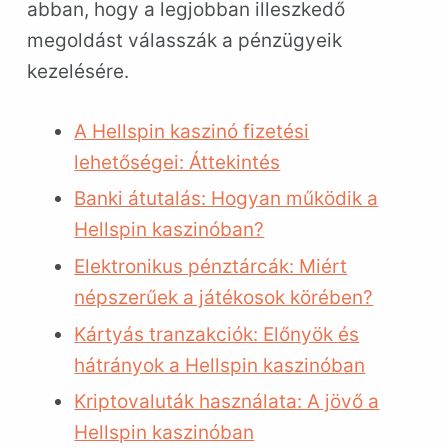
abban, hogy a legjobban illeszkedő
megoldást válasszák a pénzügyeik
kezelésére.
A Hellspin kaszinó fizetési
lehetőségei: Áttekintés
Banki átutalás: Hogyan működik a
Hellspin kaszinóban?
Elektronikus pénztárcák: Miért
népszerűek a játékosok körében?
Kártyás tranzakciók: Előnyök és
hátrányok a Hellspin kaszinóban
Kriptovaluták használata: A jövő a
Hellspin kaszinóban