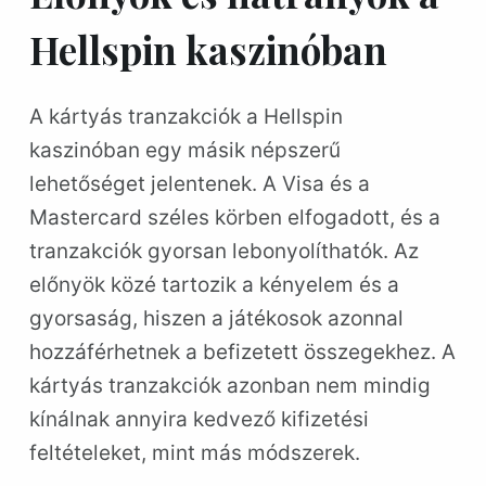
Hellspin kaszinóban
A kártyás tranzakciók a Hellspin
kaszinóban egy másik népszerű
lehetőséget jelentenek. A Visa és a
Mastercard széles körben elfogadott, és a
tranzakciók gyorsan lebonyolíthatók. Az
előnyök közé tartozik a kényelem és a
gyorsaság, hiszen a játékosok azonnal
hozzáférhetnek a befizetett összegekhez. A
kártyás tranzakciók azonban nem mindig
kínálnak annyira kedvező kifizetési
feltételeket, mint más módszerek.