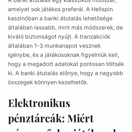
A banki átutalás egy klasszikus módszer,
amelyet sok játékos preferál. A Hellspin
kaszinóban a banki átutalás lehetősége
általában lassabb, mint más módszerek, de
kiváló biztonságot nyújt. A tranzakciók
általában 1-3 munkanapot vesznek
igénybe, és a játékosoknak figyelniük kell,
hogy a megadott adatokat pontosan töltsék
ki. A banki átutalás előnye, hogy a nagyobb
összegek könnyen kezelhetők.
Elektronikus
pénztárcák: Miért