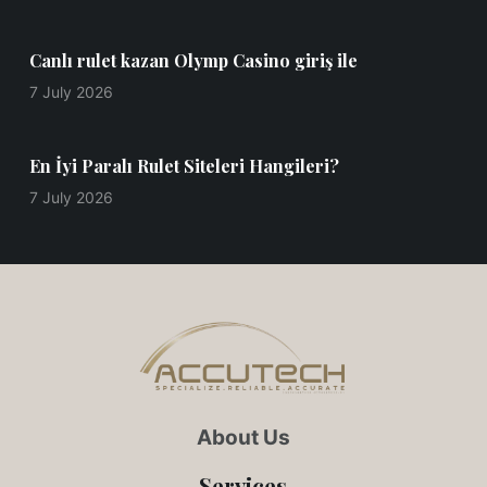
Canlı rulet kazan Olymp Casino giriş ile
7 July 2026
En İyi Paralı Rulet Siteleri Hangileri?
7 July 2026
About Us
Services