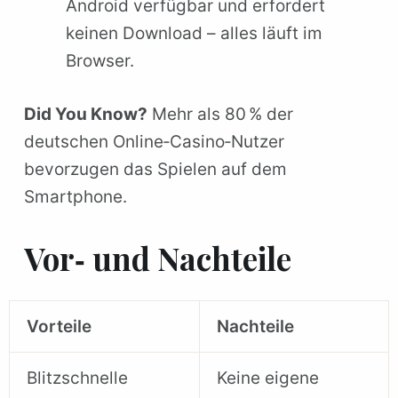
Android verfügbar und erfordert
keinen Download – alles läuft im
Browser.
Did You Know?
Mehr als 80 % der
deutschen Online‑Casino‑Nutzer
bevorzugen das Spielen auf dem
Smartphone.
Vor‑ und Nachteile
Vorteile
Nachteile
Blitzschnelle
Keine eigene