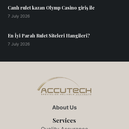
Canlı rulet kazan Olymp Casino giriş ile
7 July 2026
En İyi Paralı Rulet Siteleri Hangileri?
7 July 2026
About Us
Services