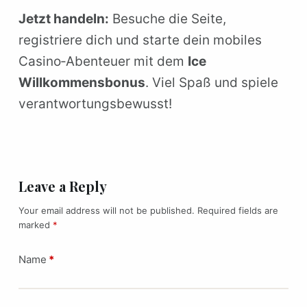
Jetzt handeln:
Besuche die Seite,
registriere dich und starte dein mobiles
Casino‑Abenteuer mit dem
Ice
Willkommensbonus
. Viel Spaß und spiele
verantwortungsbewusst!
Leave a Reply
Your email address will not be published.
Required fields are
marked
*
Name
*