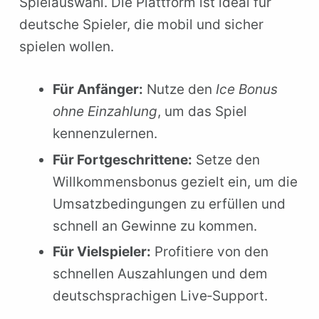
Spielauswahl. Die Plattform ist ideal für
deutsche Spieler, die mobil und sicher
spielen wollen.
Für Anfänger:
Nutze den
Ice Bonus
ohne Einzahlung
, um das Spiel
kennenzulernen.
Für Fortgeschrittene:
Setze den
Willkommensbonus gezielt ein, um die
Umsatzbedingungen zu erfüllen und
schnell an Gewinne zu kommen.
Für Vielspieler:
Profitiere von den
schnellen Auszahlungen und dem
deutschsprachigen Live‑Support.