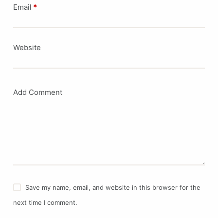
Email
*
Website
Add Comment
Save my name, email, and website in this browser for the
next time I comment.