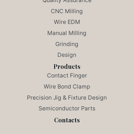
Quality Assurance
CNC Milling
Wire EDM
Manual Milling
Grinding
Design
Products
Contact Finger
Wire Bond Clamp
Precision Jig & Fixture Design
Semiconductor Parts
Contacts