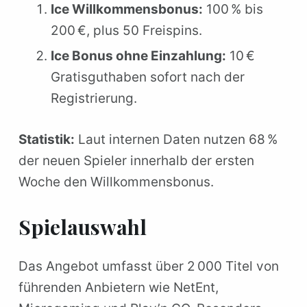
Ice Willkommensbonus:
100 % bis
200 €, plus 50 Freispins.
Ice Bonus ohne Einzahlung:
10 €
Gratisguthaben sofort nach der
Registrierung.
Statistik:
Laut internen Daten nutzen 68 %
der neuen Spieler innerhalb der ersten
Woche den Willkommensbonus.
Spielauswahl
Das Angebot umfasst über 2 000 Titel von
führenden Anbietern wie NetEnt,