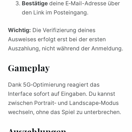
Bestätige
deine E‑Mail-Adresse über
den Link im Posteingang.
Wichtig:
Die Verifizierung deines
Ausweises erfolgt erst bei der ersten
Auszahlung, nicht während der Anmeldung.
Gameplay
Dank 5G‑Optimierung reagiert das
Interface sofort auf Eingaben. Du kannst
zwischen Portrait‑ und Landscape‑Modus
wechseln, ohne das Spiel zu unterbrechen.
Auszahlungen