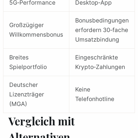
5G‑Performance
Desktop‑App
Bonusbedingungen
Großzügiger
erfordern 30‑fache
Willkommensbonus
Umsatzbindung
Breites
Eingeschränkte
Spielportfolio
Krypto‑Zahlungen
Deutscher
Keine
Lizenzträger
Telefonhotline
(MGA)
Vergleich mit
Alternativen