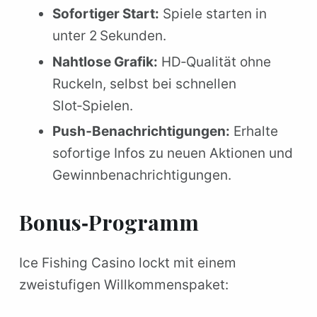
Sofortiger Start:
Spiele starten in
unter 2 Sekunden.
Nahtlose Grafik:
HD‑Qualität ohne
Ruckeln, selbst bei schnellen
Slot‑Spielen.
Push‑Benachrichtigungen:
Erhalte
sofortige Infos zu neuen Aktionen und
Gewinnbenachrichtigungen.
Bonus‑Programm
Ice Fishing Casino lockt mit einem
zweistufigen Willkommenspaket: