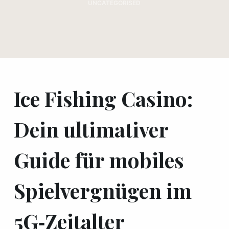
UNCATEGORISED
Ice Fishing Casino:
Dein ultimativer
Guide für mobiles
Spielvergnügen im
5G‑Zeitalter