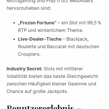
Microgaming und Play’n GO. Besonders
hervorzuheben sind:
„Frozen Fortune“
– ein Slot mit 96,5 %
RTP und winterlichem Thema.
Live‑Dealer‑Tische
– Blackjack,
Roulette und Baccarat mit deutschen
Croupiers.
Industry Secret:
Slots mit mittlerer
Volatilität bieten das beste Gleichgewicht
zwischen Häufigkeit kleiner Gewinne und
Chance auf große Jackpots.
Benutzererlebnis –