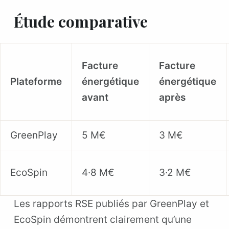
Étude comparative
Facture
Facture
Plateforme
énergétique
énergétique
avant
après
GreenPlay
5 M€
3 M€
EcoSpin
4·8 M€
3·2 M€
Les rapports RSE publiés par GreenPlay et
EcoSpin démontrent clairement qu’une