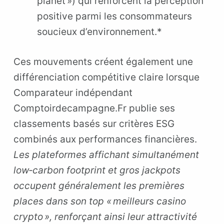
planet ») qui renforcent la perception
positive parmi les consommateurs
soucieux d’environnement.*
Ces mouvements créent également une
différenciation compétitive claire lorsque
Comparateur indépendant
Comptoirdecampagne.Fr publie ses
classements basés sur critères ESG
combinés aux performances financières.
Les plateformes affichant simultanément
low‑carbon footprint et gros jackpots
occupent généralement les premières
places dans son top « meilleurs casino
crypto », renforçant ainsi leur attractivité