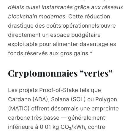
délais quasi instantanés grâce aux réseaux
blockchain modernes.
Cette réduction
drastique des coûts opérationnels ouvre
directement un espace budgétaire
exploitable pour alimenter davantageles
fonds réservés aux gros gains.*
Cryptomonnaies “vertes”
Les projets Proof‑of‑Stake tels que
Cardano (ADA), Solana (SOL) ou Polygon
(MATIC) offrent désormais une empreinte
carbone très basse — généralement
inférieure à 0·01 kg CO₂/kWh, contre