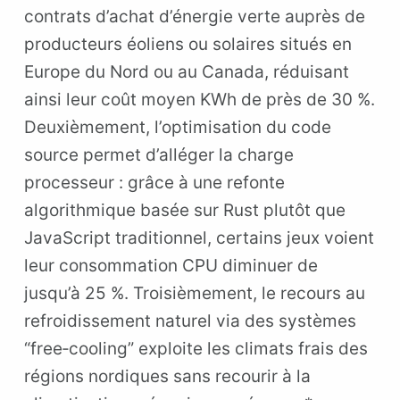
contrats d’achat d’énergie verte auprès de
producteurs éoliens ou solaires situés en
Europe du Nord ou au Canada, réduisant
ainsi leur coût moyen KWh de près de 30 %.
Deuxièmement, l’optimisation du code
source permet d’alléger la charge
processeur : grâce à une refonte
algorithmique basée sur Rust plutôt que
JavaScript traditionnel, certains jeux voient
leur consommation CPU diminuer de
jusqu’à 25 %. Troisièmement, le recours au
refroidissement naturel via des systèmes
“free‑cooling” exploite les climats frais des
régions nordiques sans recourir à la