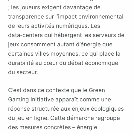
; les joueurs exigent davantage de
transparence sur l’impact environnemental
de leurs activités numériques. Les
data‑centers qui hébergent les serveurs de
jeux consomment autant d’énergie que
certaines villes moyennes, ce qui place la
durabilité au cœur du débat économique
du secteur.
C’est dans ce contexte que le Green
Gaming Initiative apparaît comme une
réponse structurée aux enjeux écologiques
du jeu en ligne. Cette démarche regroupe
des mesures concrètes – énergie