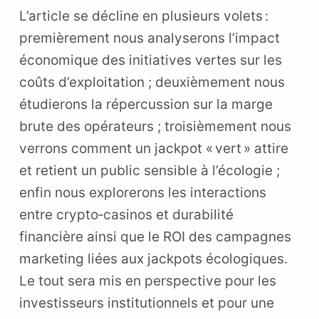
L’article se décline en plusieurs volets :
premièrement nous analyserons l’impact
économique des initiatives vertes sur les
coûts d’exploitation ; deuxièmement nous
étudierons la répercussion sur la marge
brute des opérateurs ; troisièmement nous
verrons comment un jackpot « vert » attire
et retient un public sensible à l’écologie ;
enfin nous explorerons les interactions
entre crypto‑casinos et durabilité
financière ainsi que le ROI des campagnes
marketing liées aux jackpots écologiques.
Le tout sera mis en perspective pour les
investisseurs institutionnels et pour une