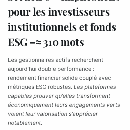
pour les investisseurs
institutionnels et fonds
ESG –≈ 310 mots
Les gestionnaires actifs recherchent
aujourd’hui double performance :
rendement financier solide couplé avec
métriques ESG robustes
. Les plateformes
capables prouver qu’elles transforment
économiquement leurs engagements verts
voient leur valorisation s’apprécier
notablement.