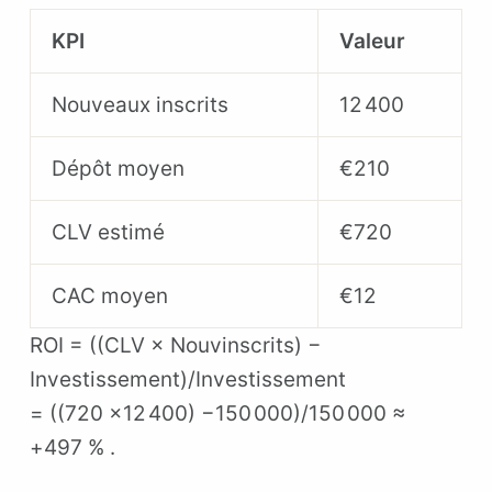
KPI
Valeur
Nouveaux inscrits
12 400
Dépôt moyen
€210
CLV estimé
€720
CAC moyen
€12
ROI = ((CLV × Nouvinscrits) −
Investissement)/Investissement
= ((720 ×12 400) −150 000)/150 000 ≈
+497 % .