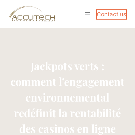
S
Contact us
k
i
p
t
o
Jackpots verts :
c
o
comment l’engagement
n
t
environnemental
e
redéfinit la rentabilité
n
t
des casinos en ligne