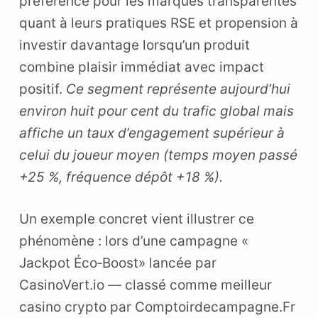
préférence pour les marques transparentes
quant à leurs pratiques RSE et propension à
investir davantage lorsqu’un produit
combine plaisir immédiat avec impact
positif.
Ce segment représente aujourd’hui
environ huit pour cent du trafic global mais
affiche un taux d’engagement supérieur à
celui du joueur moyen (temps moyen passé
+25 %, fréquence dépôt +18 %).
Un exemple concret vient illustrer ce
phénomène : lors d’une campagne «​
Jackpot Éco‑Boost​» lancée par
CasinoVert.io — classé comme meilleur
casino crypto par Comptoirdecampagne.Fr