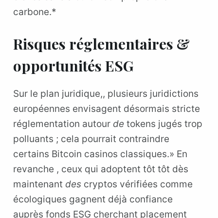
carbone.*
Risques réglementaires &
opportunités ESG
Sur le plan juridique,, plusieurs juridictions
européennes envisagent désormais stricte
réglementation autour
de
tokens jugés trop
polluants ; cela pourrait contraindre
certains Bitcoin casinos classiques.» En
revanche , ceux qui adoptent tôt tôt dès
maintenant
des
cryptos vérifiées comme
écologiques gagnent déjà confiance
auprès fonds ESG cherchant placement