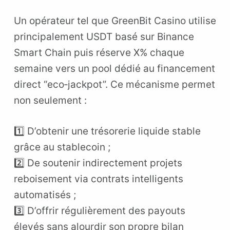
Un opérateur tel que GreenBit Casino utilise
principalement USDT basé sur Binance
Smart Chain puis réserve X% chaque
semaine vers un pool dédié au financement
direct “eco‑jackpot”. Ce mécanisme permet
non seulement :
1️⃣ D’obtenir une trésorerie liquide stable
grâce au stablecoin ;
2️⃣ De soutenir indirectement projets
reboisement via contrats intelligents
automatisés ;
3️⃣ D’offrir régulièrement des payouts
élevés sans alourdir son propre bilan