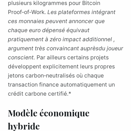
plusieurs kilogrammes pour Bitcoin
Proof‑of‑Work.
Les plateformes intégrant
ces monnaies peuvent annoncer que
chaque euro dépensé équivaut
pratiquement à zéro impact additionnel ,
argument très convaincant auprèsdu joueur
conscient.
Par ailleurs certains projets
développent explicitement leurs propres
jetons carbon‑neutralisés où chaque
transaction finance automatiquement un
crédit carbone certifié.*
Modèle économique
hybride