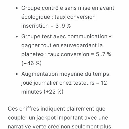
Groupe contrôle sans mise en avant
écologique : taux conversion
inscription = 3 .9 %
Groupe test avec communication «​
gagner tout en sauvegardant la
planète​» : taux conversion = 5 .7 %
(+46 %)
Augmentation moyenne du temps
joué journalier chez testeurs = 12
minutes (+22 %)
Ces chiffres indiquent clairement que
coupler un jackpot important avec une
narrative verte crée non seulement plus