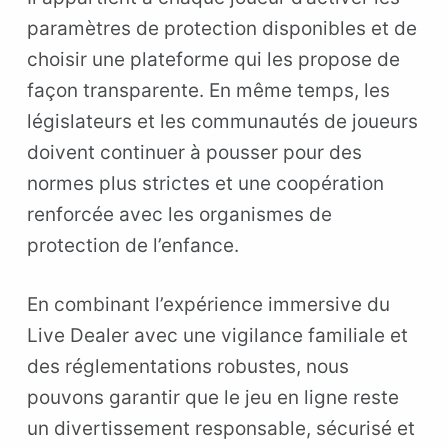
paramètres de protection disponibles et de
choisir une plateforme qui les propose de
façon transparente. En même temps, les
législateurs et les communautés de joueurs
doivent continuer à pousser pour des
normes plus strictes et une coopération
renforcée avec les organismes de
protection de l’enfance.
En combinant l’expérience immersive du
Live Dealer avec une vigilance familiale et
des réglementations robustes, nous
pouvons garantir que le jeu en ligne reste
un divertissement responsable, sécurisé et