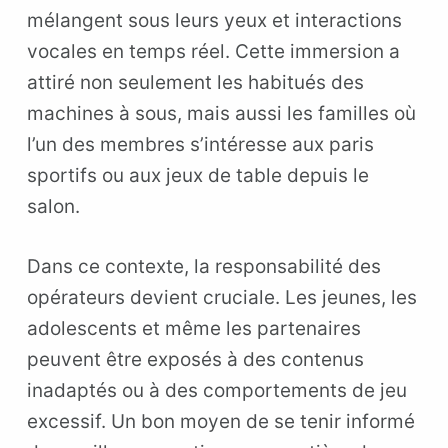
mélangent sous leurs yeux et interactions
vocales en temps réel. Cette immersion a
attiré non seulement les habitués des
machines à sous, mais aussi les familles où
l’un des membres s’intéresse aux paris
sportifs ou aux jeux de table depuis le
salon.
Dans ce contexte, la responsabilité des
opérateurs devient cruciale. Les jeunes, les
adolescents et même les partenaires
peuvent être exposés à des contenus
inadaptés ou à des comportements de jeu
excessif. Un bon moyen de se tenir informé