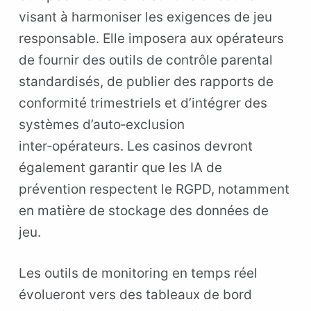
visant à harmoniser les exigences de jeu
responsable. Elle imposera aux opérateurs
de fournir des outils de contrôle parental
standardisés, de publier des rapports de
conformité trimestriels et d’intégrer des
systèmes d’auto‑exclusion
inter‑opérateurs. Les casinos devront
également garantir que les IA de
prévention respectent le RGPD, notamment
en matière de stockage des données de
jeu.
Les outils de monitoring en temps réel
évolueront vers des tableaux de bord