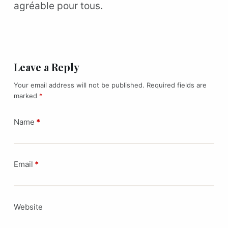
agréable pour tous.
Leave a Reply
Your email address will not be published.
Required fields are
marked
*
Name
*
Email
*
Website