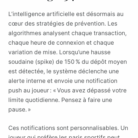
L’intelligence artificielle est désormais au
cœur des stratégies de prévention. Les
algorithmes analysent chaque transaction,
chaque heure de connexion et chaque
variation de mise. Lorsqu’une hausse
soudaine (spike) de 150 % du dépôt moyen
est détectée, le système déclenche une
alerte interne et envoie une notification
push au joueur : « Vous avez dépassé votre
limite quotidienne. Pensez à faire une
pause. »
Ces notifications sont personnalisables. Un
joueur qui préfère les paris sportifs peut