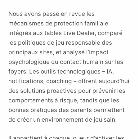
Nous avons passé en revue les
mécanismes de protection familiale
intégrés aux tables Live Dealer, comparé
les politiques de jeu responsable des
principaux sites, et analysé l’impact
psychologique du contact humain sur les
foyers. Les outils technologiques – IA,
notifications, coaching – offrent aujourd’hui
des solutions proactives pour prévenir les
comportements à risque, tandis que les
bonnes pratiques des parents permettent
de créer un environnement de jeu sain.
Il appartient à chaque joueur d’activer les