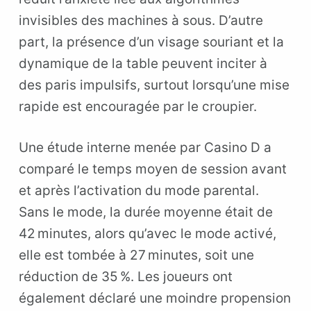
invisibles des machines à sous. D’autre
part, la présence d’un visage souriant et la
dynamique de la table peuvent inciter à
des paris impulsifs, surtout lorsqu’une mise
rapide est encouragée par le croupier.
Une étude interne menée par Casino D a
comparé le temps moyen de session avant
et après l’activation du mode parental.
Sans le mode, la durée moyenne était de
42 minutes, alors qu’avec le mode activé,
elle est tombée à 27 minutes, soit une
réduction de 35 %. Les joueurs ont
également déclaré une moindre propension