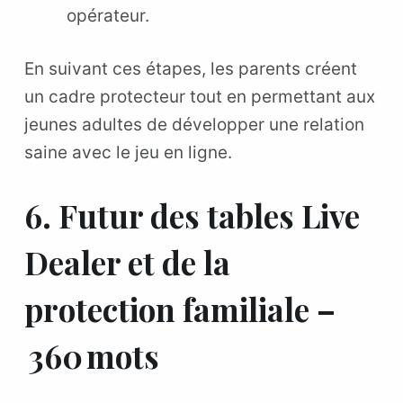
opérateur.
En suivant ces étapes, les parents créent
un cadre protecteur tout en permettant aux
jeunes adultes de développer une relation
saine avec le jeu en ligne.
6. Futur des tables Live
Dealer et de la
protection familiale –
360 mots