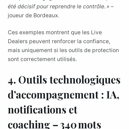
été décisif pour reprendre le contrôle. »
–
joueur de Bordeaux.
Ces exemples montrent que les Live
Dealers peuvent renforcer la confiance,
mais uniquement si les outils de protection
sont correctement utilisés.
4. Outils technologiques
d’accompagnement : IA,
notifications et
coaching – 340 mots