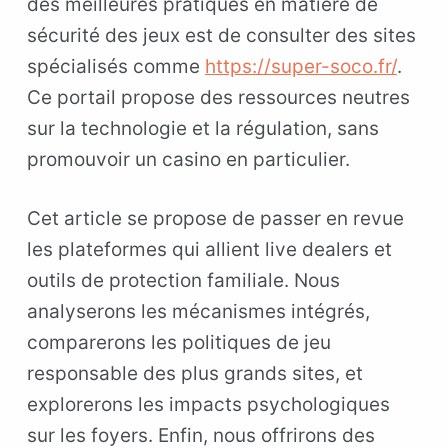
des meilleures pratiques en matière de
sécurité des jeux est de consulter des sites
spécialisés comme
https://super-soco.fr/
.
Ce portail propose des ressources neutres
sur la technologie et la régulation, sans
promouvoir un casino en particulier.
Cet article se propose de passer en revue
les plateformes qui allient live dealers et
outils de protection familiale. Nous
analyserons les mécanismes intégrés,
comparerons les politiques de jeu
responsable des plus grands sites, et
explorerons les impacts psychologiques
sur les foyers. Enfin, nous offrirons des