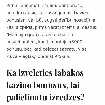
Pirms pieņemat lēmumu par bonusu,
noteikti izlasiet tā nosacījumus. Dažiem
bonusiem var būt augsti derību nosacījumi,
kas jāizpilda, pirms varat izņemt laimestus.
“Man bija grūti izprast dažus no
nosacījumiem, kad izmantoju x3000
bonusu, bet, kad beidzot sapratu, viss
kļuva vieglāk,” piebilst
Anna R.
.
Kā izvēlēties labākos
kazino bonusus, lai
palielinātu izredzes?