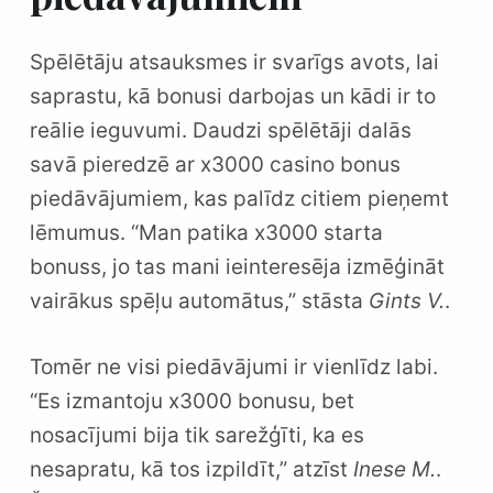
Spēlētāju atsauksmes ir svarīgs avots, lai
saprastu, kā bonusi darbojas un kādi ir to
reālie ieguvumi. Daudzi spēlētāji dalās
savā pieredzē ar x3000 casino bonus
piedāvājumiem, kas palīdz citiem pieņemt
lēmumus. “Man patika x3000 starta
bonuss, jo tas mani ieinteresēja izmēģināt
vairākus spēļu automātus,” stāsta
Gints V.
.
Tomēr ne visi piedāvājumi ir vienlīdz labi.
“Es izmantoju x3000 bonusu, bet
nosacījumi bija tik sarežģīti, ka es
nesapratu, kā tos izpildīt,” atzīst
Inese M.
.