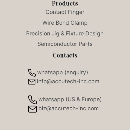
Products
Contact Finger
Wire Bond Clamp
Precision Jig & Fixture Design
Semiconductor Parts
Contacts
whatsapp (enquiry)
info@accutech-inc.com
whatsapp (US & Europe)
biz@accutech-inc.com