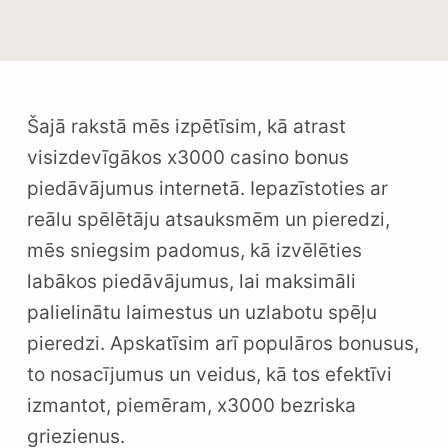
Šajā rakstā mēs izpētīsim, kā atrast
visizdevīgākos x3000 casino bonus
piedāvājumus internetā. Iepazīstoties ar
reālu spēlētāju atsauksmēm un pieredzi,
mēs sniegsim padomus, kā izvēlēties
labākos piedāvājumus, lai maksimāli
palielinātu laimestus un uzlabotu spēļu
pieredzi. Apskatīsim arī populāros bonusus,
to nosacījumus un veidus, kā tos efektīvi
izmantot, piemēram, x3000 bezriska
griezienus.