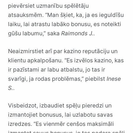
pievērsiet uzmanību spēlētāju
atsauksmēm. “Man šķiet, ka, ja es ieguldīšu
laiku, lai atrastu labāko bonusu, es noteikti
gūšu labumu,” saka
Raimonds J.
.
Neaizmirstiet arī par kazino reputāciju un
klientu apkalpošanu. “Es izvēlos kazino, kas
ir pazīstami ar labu atbalstu, jo tas ir
svarīgi, ja rodas problēmas,” piebilst
Inese
S.
.
Visbeidzot, izbaudiet spēļu pieredzi un
izmantojiet bonusus, lai uzlabotu savas
izredzes. “Es vienmēr cenšos maksimāli