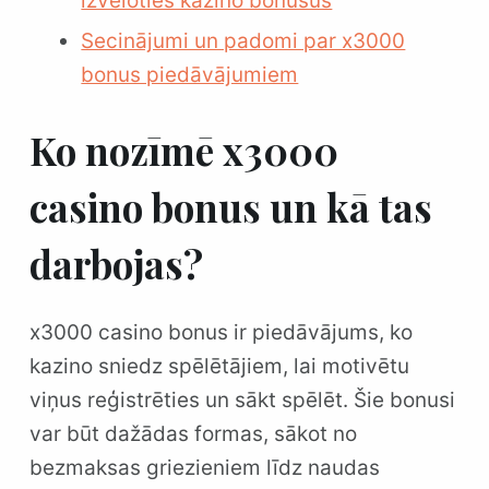
izvēloties kazino bonusus
Secinājumi un padomi par x3000
bonus piedāvājumiem
Ko nozīmē x3000
casino bonus un kā tas
darbojas?
x3000 casino bonus ir piedāvājums, ko
kazino sniedz spēlētājiem, lai motivētu
viņus reģistrēties un sākt spēlēt. Šie bonusi
var būt dažādas formas, sākot no
bezmaksas griezieniem līdz naudas