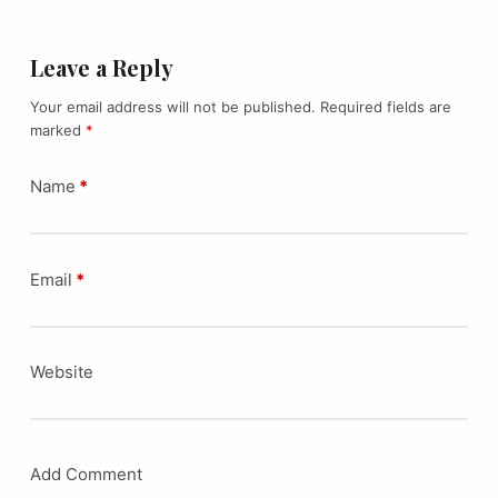
Leave a Reply
Your email address will not be published.
Required fields are
marked
*
Name
*
Email
*
Website
Add Comment