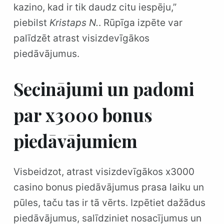
kazino, kad ir tik daudz citu iespēju,”
piebilst
Kristaps N.
. Rūpīga izpēte var
palīdzēt atrast visizdevīgākos
piedāvājumus.
Secinājumi un padomi
par x3000 bonus
piedāvājumiem
Visbeidzot, atrast visizdevīgākos x3000
casino bonus piedāvājumus prasa laiku un
pūles, taču tas ir tā vērts. Izpētiet dažādus
piedāvājumus, salīdziniet nosacījumus un