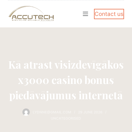
S
Contact us
k
i
p
t
o
Kā atrast visizdevīgākos
c
o
x3000 casino bonus
n
t
piedāvājumus internetā
e
n
LYDNNE@GMAIL.COM
29 JUNE 2026
t
UNCATEGORISED