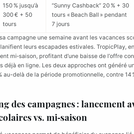
150 % jusqu’à
“Sunny Cashback” 20 % + 30
300 € + 50
tours « Beach Ball » pendant
tours
7 jours
 sa campagne une semaine avant les vacances scol
planifient leurs escapades estivales. TropicPlay, e
nt mi‑saison, profitant d’une baisse de l’offre con
rs déjà en ligne. Les deux approches ont généré u
au-delà de la période promotionnelle, contre 14 %
ming des campagnes : lancement a
colaires vs. mi‑saison