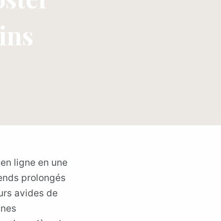
ins
en ligne en une
‑ends prolongés
eurs avides de
gnes