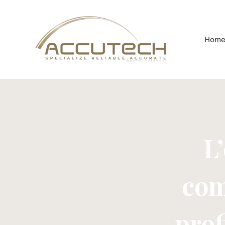
S
k
Hom
i
p
t
o
c
o
L’
n
t
e
com
n
t
prof