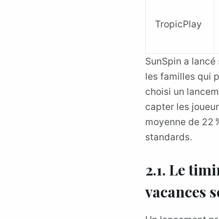
TropicPlay
SunSpin a lancé
les familles qui 
choisi un lanceme
capter les joueu
moyenne de 22 % 
standards.
2.1. Le ti
vacances s