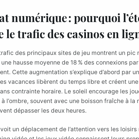
mat numérique : pourquoi l’ét
le trafic des casinos en lig
rafic des principaux sites de jeu montrent un pic
ec une hausse moyenne de 18 % des connexions par
ent. Cette augmentation s’explique d’abord par un
les vacances libèrent du temps libre et créent une
ns contrainte horaire. Le soleil encourage les joue
à l’ombre, souvent avec une boisson fraîche à la 
vent dépasser les deux heures.
té voit un déplacement de l’attention vers les loisir
ng vidéo et les jeux vidéo connaissent leurs pro