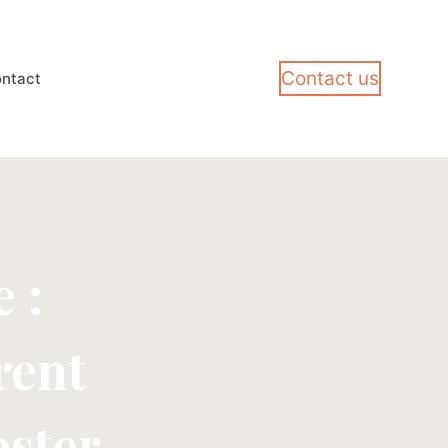
Contact us
ntact
e :
rent
oster