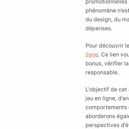
promotionnelles 
phénomène n’est 
du design, du ma
dépenses.
Pour découvrir l
ligne
. Ce lien v
bonus, vérifier l
responsable.
L’objectif de cet
jeu en ligne, d’
comportements de
aborderons égale
perspectives d’év