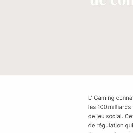
L’iGaming connaî
les 100 milliards
de jeu social. Ce
de régulation qu