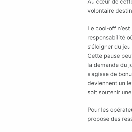
Au cœur de cett
volontaire desti
Le cool‑off n’est
responsabilité où
s’éloigner du je
Cette pause peu
la demande du jo
s’agisse de bonu
deviennent un lev
soit soutenir un
Pour les opérate
propose des ress