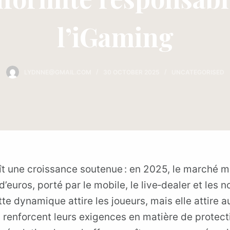
l’iGaming
LYDNNE@GMAIL.COM
30 OCTOBER 2025
UNCATEGORISED
t une croissance soutenue : en 2025, le marché 
 d’euros, porté par le mobile, le live‑dealer et les 
tte dynamique attire les joueurs, mais elle attire a
i renforcent leurs exigences en matière de protect