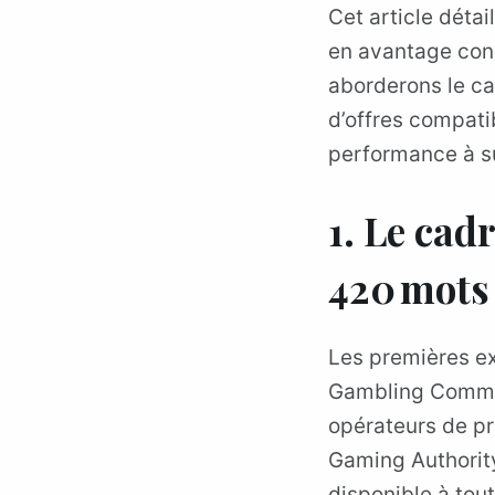
Cet article déta
en avantage conc
aborderons le ca
d’offres compati
performance à su
1. Le cad
420 mots
Les premières e
Gambling Commiss
opérateurs de pr
Gaming Authority
disponible à tou