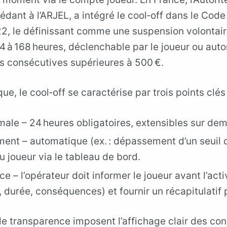
dant à l’ARJEL, a intégré le cool‑off dans le Code
22, le définissant comme une suspension volontaire
4 à 168 heures, déclenchable par le joueur ou au
es consécutives supérieures à 500 €.
que, le cool‑off se caractérise par trois points clés 
ale – 24 heures obligatoires, extensibles sur de
nt – automatique (ex. : dépassement d’un seuil d
joueur via le tableau de bord.
e – l’opérateur doit informer le joueur avant l’acti
, durée, conséquences) et fournir un récapitulatif
de transparence imposent l’affichage clair des con