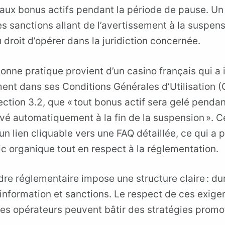
s aux bonus actifs pendant la période de pause. 
es sanctions allant de l’avertissement à la suspens
du droit d’opérer dans la juridiction concernée.
nne pratique provient d’un casino français qui a i
ment dans ses Conditions Générales d’Utilisation (
ection 3.2, que « tout bonus actif sera gelé pendan
tivé automatiquement à la fin de la suspension ». C
 lien cliquable vers une FAQ détaillée, ce qui a 
ic organique tout en respect à la réglementation.
dre réglementaire impose une structure claire : du
nformation et sanctions. Le respect de ces exigen
 les opérateurs peuvent bâtir des stratégies promo