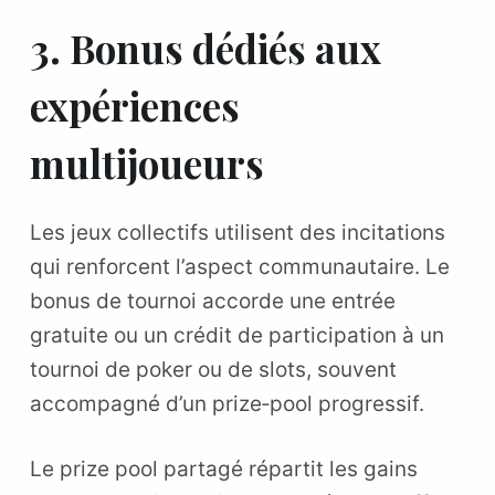
3. Bonus dédiés aux
expériences
multijoueurs
Les jeux collectifs utilisent des incitations
qui renforcent l’aspect communautaire. Le
bonus de tournoi accorde une entrée
gratuite ou un crédit de participation à un
tournoi de poker ou de slots, souvent
accompagné d’un prize‑pool progressif.
Le prize pool partagé répartit les gains