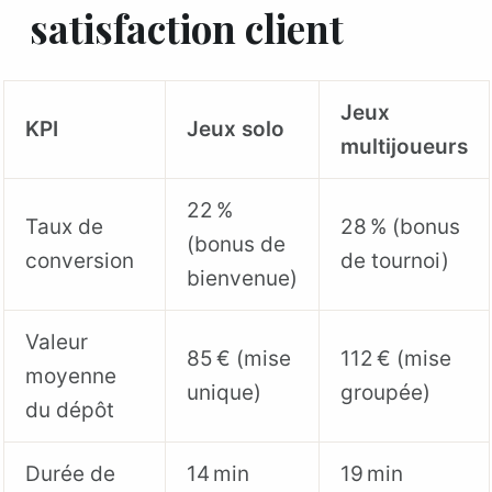
satisfaction client
Jeux
KPI
Jeux solo
multijoueurs
22 %
Taux de
28 % (bonus
(bonus de
conversion
de tournoi)
bienvenue)
Valeur
85 € (mise
112 € (mise
moyenne
unique)
groupée)
du dépôt
Durée de
14 min
19 min