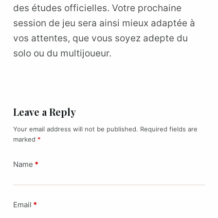
des études officielles. Votre prochaine
session de jeu sera ainsi mieux adaptée à
vos attentes, que vous soyez adepte du
solo ou du multijoueur.
Leave a Reply
Your email address will not be published.
Required fields are
marked
*
Name
*
Email
*