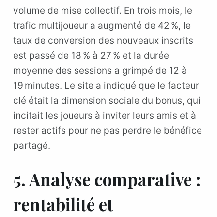
volume de mise collectif. En trois mois, le
trafic multijoueur a augmenté de 42 %, le
taux de conversion des nouveaux inscrits
est passé de 18 % à 27 % et la durée
moyenne des sessions a grimpé de 12 à
19 minutes. Le site a indiqué que le facteur
clé était la dimension sociale du bonus, qui
incitait les joueurs à inviter leurs amis et à
rester actifs pour ne pas perdre le bénéfice
partagé.
5. Analyse comparative :
rentabilité et