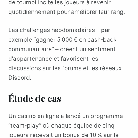
de tournoi incite les joueurs à revenir
quotidiennement pour améliorer leur rang.
Les challenges hebdomadaires – par
exemple “gagner 5 000 € en cash‑back
communautaire” – créent un sentiment
d’appartenance et favorisent les
discussions sur les forums et les réseaux
Discord.
Étude de cas
Un casino en ligne a lancé un programme
“team‑play” où chaque équipe de cinq
joueurs recevait un bonus de 10 % sur le