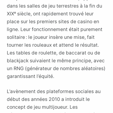
dans les salles de jeu terrestres à la fin du
XIXᵉ siècle, ont rapidement trouvé leur
place sur les premiers sites de casino en
ligne. Leur fonctionnement était purement
solitaire : le joueur insère une mise, fait
tourner les rouleaux et attend le résultat.
Les tables de roulette, de baccarat ou de
blackjack suivaient le même principe, avec
un RNG (générateur de nombres aléatoires)
garantissant l’équité.
L’avènement des plateformes sociales au
début des années 2010 a introduit le
concept de jeu multijoueur. Les