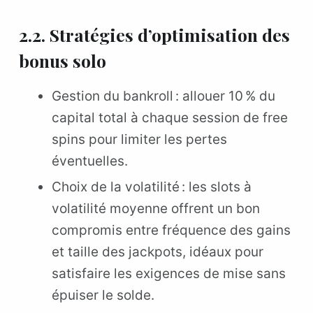
2.2. Stratégies d’optimisation des
bonus solo
Gestion du bankroll : allouer 10 % du
capital total à chaque session de free
spins pour limiter les pertes
éventuelles.
Choix de la volatilité : les slots à
volatilité moyenne offrent un bon
compromis entre fréquence des gains
et taille des jackpots, idéaux pour
satisfaire les exigences de mise sans
épuiser le solde.