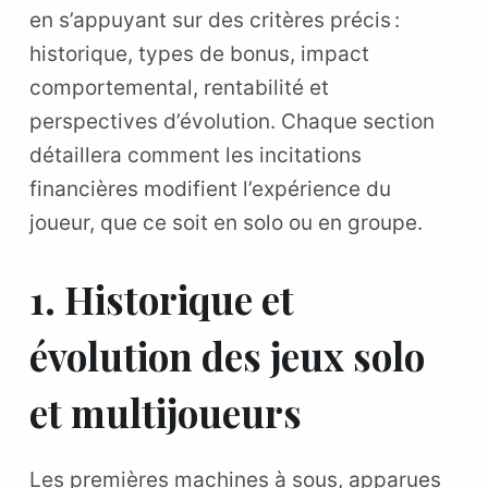
en s’appuyant sur des critères précis :
historique, types de bonus, impact
comportemental, rentabilité et
perspectives d’évolution. Chaque section
détaillera comment les incitations
financières modifient l’expérience du
joueur, que ce soit en solo ou en groupe.
1. Historique et
évolution des jeux solo
et multijoueurs
Les premières machines à sous, apparues