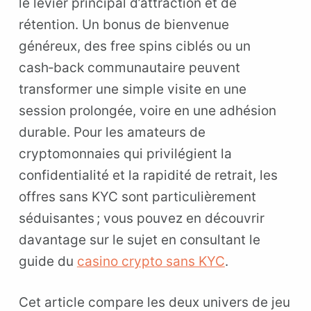
le levier principal d’attraction et de
rétention. Un bonus de bienvenue
généreux, des free spins ciblés ou un
cash‑back communautaire peuvent
transformer une simple visite en une
session prolongée, voire en une adhésion
durable. Pour les amateurs de
cryptomonnaies qui privilégient la
confidentialité et la rapidité de retrait, les
offres sans KYC sont particulièrement
séduisantes ; vous pouvez en découvrir
davantage sur le sujet en consultant le
guide du
casino crypto sans KYC
.
Cet article compare les deux univers de jeu