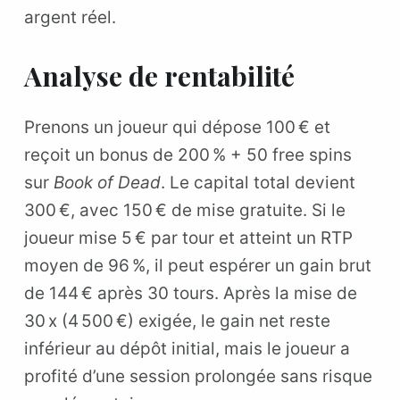
argent réel.
Analyse de rentabilité
Prenons un joueur qui dépose 100 € et
reçoit un bonus de 200 % + 50 free spins
sur
Book of Dead
. Le capital total devient
300 €, avec 150 € de mise gratuite. Si le
joueur mise 5 € par tour et atteint un RTP
moyen de 96 %, il peut espérer un gain brut
de 144 € après 30 tours. Après la mise de
30 x (4 500 €) exigée, le gain net reste
inférieur au dépôt initial, mais le joueur a
profité d’une session prolongée sans risque