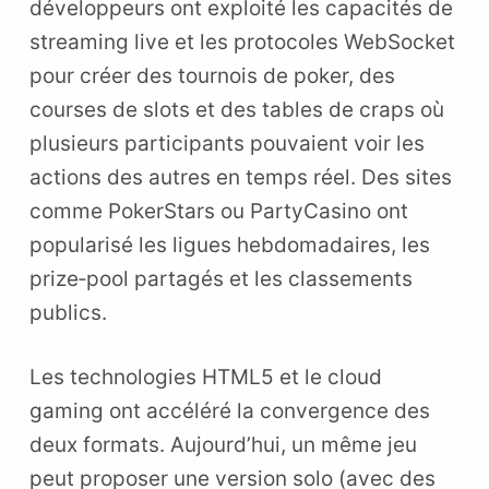
développeurs ont exploité les capacités de
streaming live et les protocoles WebSocket
pour créer des tournois de poker, des
courses de slots et des tables de craps où
plusieurs participants pouvaient voir les
actions des autres en temps réel. Des sites
comme PokerStars ou PartyCasino ont
popularisé les ligues hebdomadaires, les
prize‑pool partagés et les classements
publics.
Les technologies HTML5 et le cloud
gaming ont accéléré la convergence des
deux formats. Aujourd’hui, un même jeu
peut proposer une version solo (avec des