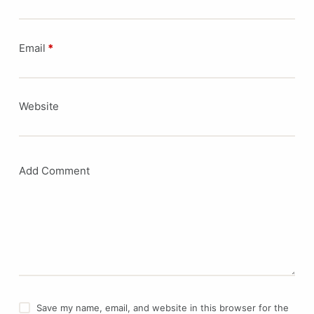
Email
*
Website
Add Comment
Save my name, email, and website in this browser for the