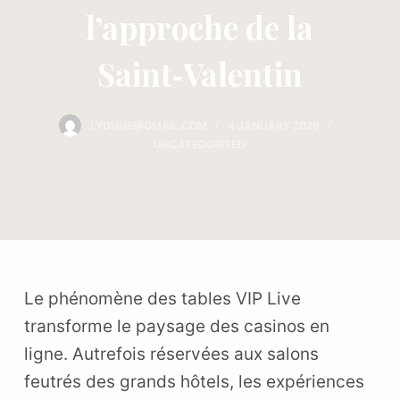
l’approche de la
Saint‑Valentin
LYDNNE@GMAIL.COM
4 JANUARY 2026
UNCATEGORISED
Le phénomène des tables VIP Live
transforme le paysage des casinos en
ligne. Autrefois réservées aux salons
feutrés des grands hôtels, les expériences