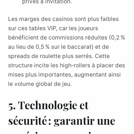
privés à invitation.
Les marges des casinos sont plus faibles
sur ces tables VIP, car les joueurs
bénéficient de commissions réduites (0,2 %
au lieu de 0,5 % sur le baccarat) et de
spreads de roulette plus serrés. Cette
structure incite les high‑rollers à placer des
mises plus importantes, augmentant ainsi
le volume global de jeu.
5. Technologie et
sécurité : garantir une