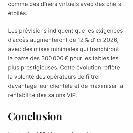
comme des dîners virtuels avec des chefs
étoilés.
Les prévisions indiquent que les exigences
d’accès augmenteront de 12 % d’ici 2026,
avec des mises minimales qui franchiront
la barre des 300 000 € pour les tables les
plus prestigieuses. Cette évolution reflète
la volonté des opérateurs de filtrer
davantage leur clientèle et de maximiser la
rentabilité des salons VIP.
Conclusion