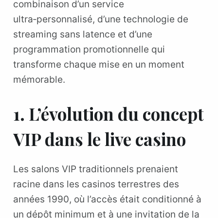
combinaison d’un service
ultra‑personnalisé, d’une technologie de
streaming sans latence et d’une
programmation promotionnelle qui
transforme chaque mise en un moment
mémorable.
1. L’évolution du concept
VIP dans le live casino
Les salons VIP traditionnels prenaient
racine dans les casinos terrestres des
années 1990, où l’accès était conditionné à
un dépôt minimum et à une invitation de la