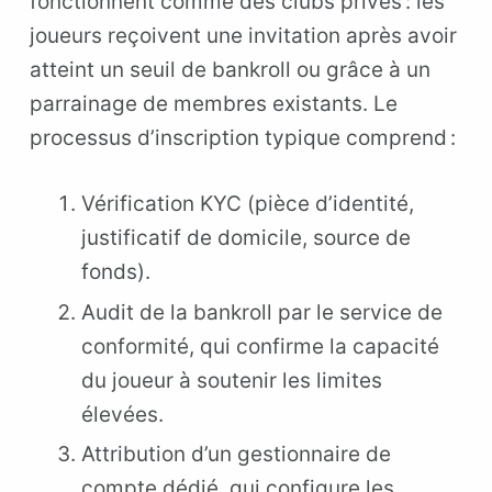
fonctionnent comme des clubs privés : les
joueurs reçoivent une invitation après avoir
atteint un seuil de bankroll ou grâce à un
parrainage de membres existants. Le
processus d’inscription typique comprend :
Vérification KYC (pièce d’identité,
justificatif de domicile, source de
fonds).
Audit de la bankroll par le service de
conformité, qui confirme la capacité
du joueur à soutenir les limites
élevées.
Attribution d’un gestionnaire de
compte dédié, qui configure les