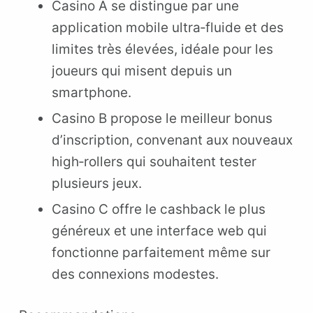
Casino A se distingue par une
application mobile ultra‑fluide et des
limites très élevées, idéale pour les
joueurs qui misent depuis un
smartphone.
Casino B propose le meilleur bonus
d’inscription, convenant aux nouveaux
high‑rollers qui souhaitent tester
plusieurs jeux.
Casino C offre le cashback le plus
généreux et une interface web qui
fonctionne parfaitement même sur
des connexions modestes.