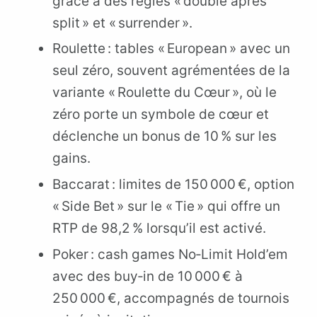
grâce à des règles « double après
split » et « surrender ».
Roulette : tables « European » avec un
seul zéro, souvent agrémentées de la
variante « Roulette du Cœur », où le
zéro porte un symbole de cœur et
déclenche un bonus de 10 % sur les
gains.
Baccarat : limites de 150 000 €, option
« Side Bet » sur le « Tie » qui offre un
RTP de 98,2 % lorsqu’il est activé.
Poker : cash games No‑Limit Hold’em
avec des buy‑in de 10 000 € à
250 000 €, accompagnés de tournois