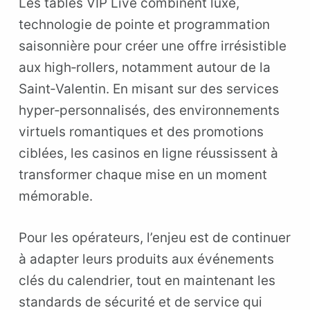
Les tables VIP Live combinent luxe,
technologie de pointe et programmation
saisonnière pour créer une offre irrésistible
aux high‑rollers, notamment autour de la
Saint‑Valentin. En misant sur des services
hyper‑personnalisés, des environnements
virtuels romantiques et des promotions
ciblées, les casinos en ligne réussissent à
transformer chaque mise en un moment
mémorable.
Pour les opérateurs, l’enjeu est de continuer
à adapter leurs produits aux événements
clés du calendrier, tout en maintenant les
standards de sécurité et de service qui