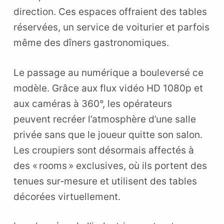
direction. Ces espaces offraient des tables
réservées, un service de voiturier et parfois
même des dîners gastronomiques.
Le passage au numérique a bouleversé ce
modèle. Grâce aux flux vidéo HD 1080p et
aux caméras à 360°, les opérateurs
peuvent recréer l’atmosphère d’une salle
privée sans que le joueur quitte son salon.
Les croupiers sont désormais affectés à
des « rooms » exclusives, où ils portent des
tenues sur‑mesure et utilisent des tables
décorées virtuellement.