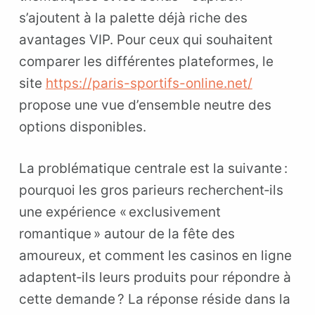
s’ajoutent à la palette déjà riche des
avantages VIP. Pour ceux qui souhaitent
comparer les différentes plateformes, le
site
https://paris-sportifs-online.net/
propose une vue d’ensemble neutre des
options disponibles.
La problématique centrale est la suivante :
pourquoi les gros parieurs recherchent‑ils
une expérience « exclusivement
romantique » autour de la fête des
amoureux, et comment les casinos en ligne
adaptent‑ils leurs produits pour répondre à
cette demande ? La réponse réside dans la