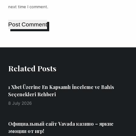
next time I comment.
Post Comment
Related Posts
1 Xbet Üzerine En Kapsamlı İnceleme ve Bahis
Seçenekleri Rehberi
8 July 2026
Официальный сайт Vavada казино – яркие
эмоции от игр!