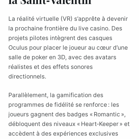
La réalité virtuelle (VR) s’apprête à devenir
la prochaine frontière du live casino. Des
projets pilotes intègrent des casques
Oculus pour placer le joueur au cœur d’une
salle de poker en 3D, avec des avatars
réalistes et des effets sonores
directionnels.
Parallèlement, la gamification des
programmes de fidélité se renforce : les
joueurs gagnent des badges « Romantic »,
débloquent des niveaux « Heart‑Keeper » et
accèdent à des expériences exclusives