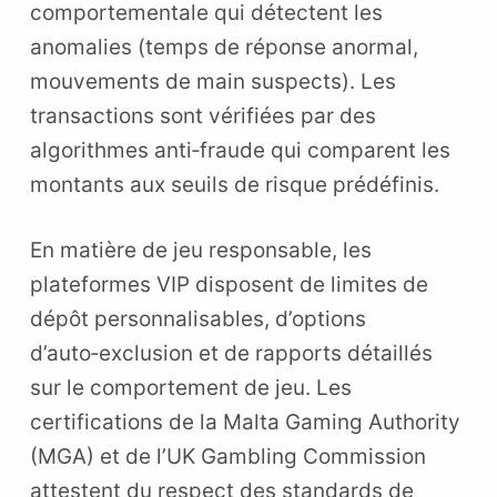
comportementale qui détectent les
anomalies (temps de réponse anormal,
mouvements de main suspects). Les
transactions sont vérifiées par des
algorithmes anti‑fraude qui comparent les
montants aux seuils de risque prédéfinis.
En matière de jeu responsable, les
plateformes VIP disposent de limites de
dépôt personnalisables, d’options
d’auto‑exclusion et de rapports détaillés
sur le comportement de jeu. Les
certifications de la Malta Gaming Authority
(MGA) et de l’UK Gambling Commission
attestent du respect des standards de