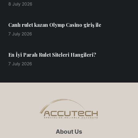
8 July 2026
Canlı rulet kazan Olymp Casino giriş ile
7 July 2026
En İyi Paralı Rulet Siteleri Hangileri?
7 July 2026
About Us