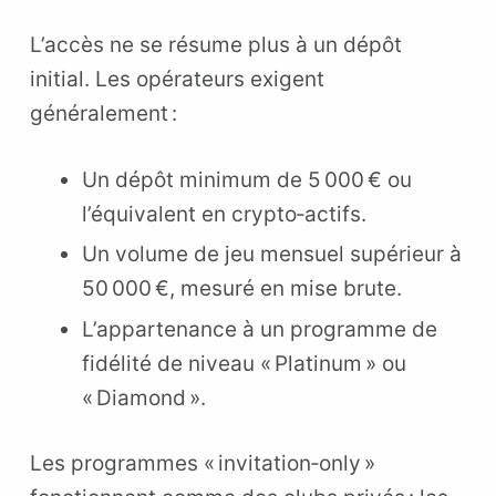
L’accès ne se résume plus à un dépôt
initial. Les opérateurs exigent
généralement :
Un dépôt minimum de 5 000 € ou
l’équivalent en crypto‑actifs.
Un volume de jeu mensuel supérieur à
50 000 €, mesuré en mise brute.
L’appartenance à un programme de
fidélité de niveau « Platinum » ou
« Diamond ».
Les programmes « invitation‑only »