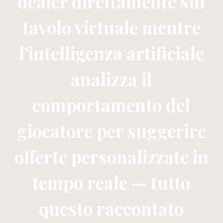
dealer direttamente sul
tavolo virtuale mentre
l’intelligenza artificiale
analizza il
comportamento del
giocatore per suggerire
offerte personalizzate in
tempo reale — tutto
questo raccontato