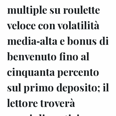
multiple su roulette
veloce con volatilità
media‑alta e bonus di
benvenuto fino al
cinquanta percento
sul primo deposito; il
lettore troverà