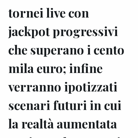
tornei live con
jackpot progressivi
che superano i cento
mila euro; infine
verranno ipotizzati
scenari futuri in cui
la realtà aumentata