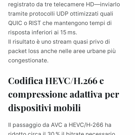
registrato da tre telecamere HD—inviarlo
tramite protocolli UDP ottimizzati quali
QUIC o RIST che mantengono tempi di
risposta inferiori ai 15 ms.
Il risultato è uno stream quasi privo di
packet loss anche nelle aree urbane più
congestionate.
Codifica HEVC/H.266 e
compressione adattiva per
dispositivi mobili
Il passaggio da AVC a HEVC/H‑266 ha
ridotto circa il 30 % il bitrate necessario