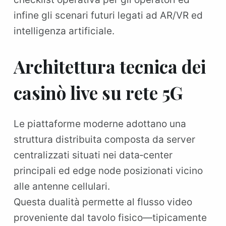
infine gli scenari futuri legati ad AR/VR ed
intelligenza artificiale.
Architettura tecnica dei
casinò live su rete 5G
Le piattaforme moderne adottano una
struttura distribuita composta da server
centralizzati situati nei data‑center
principali ed edge node posizionati vicino
alle antenne cellulari.
Questa dualità permette al flusso video
proveniente dal tavolo fisico—tipicamente