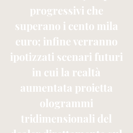
progressivi che
superano i cento mila
euro; infine verranno
ipotizzati scenari futuri
in cui la realtà
aumentata proietta
ologrammi
tridimensionali del