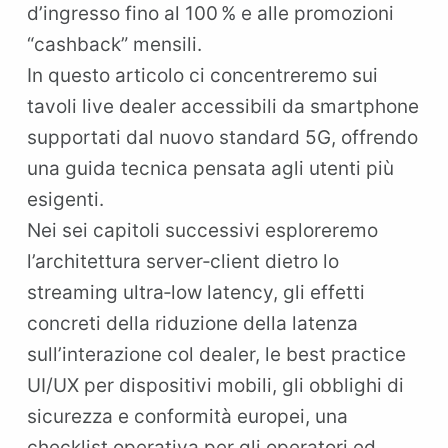
d’ingresso fino al 100 % e alle promozioni
“cashback” mensili.
In questo articolo ci concentreremo sui
tavoli live dealer accessibili da smartphone
supportati dal nuovo standard 5G, offrendo
una guida tecnica pensata agli utenti più
esigenti.
Nei sei capitoli successivi esploreremo
l’architettura server‑client dietro lo
streaming ultra‑low latency, gli effetti
concreti della riduzione della latenza
sull’interazione col dealer, le best practice
UI/UX per dispositivi mobili, gli obblighi di
sicurezza e conformità europei, una
checklist operativa per gli operatori ed