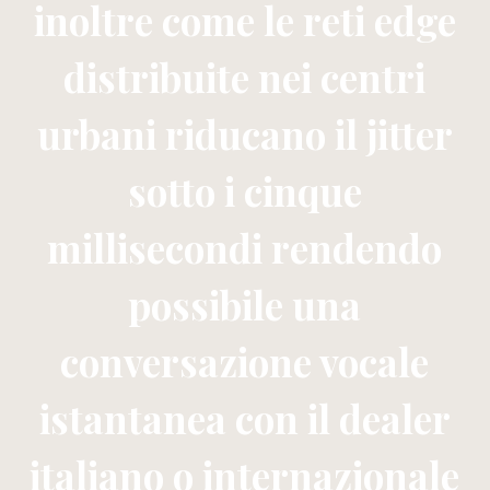
inoltre come le reti edge
distribuite nei centri
urbani riducano il jitter
sotto i cinque
millisecondi rendendo
possibile una
conversazione vocale
istantanea con il dealer
italiano o internazionale