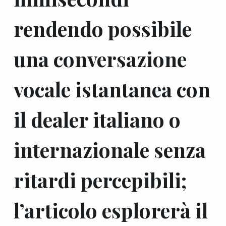
rendendo possibile
una conversazione
vocale istantanea con
il dealer italiano o
internazionale senza
ritardi percepibili;
l’articolo esplorerà il