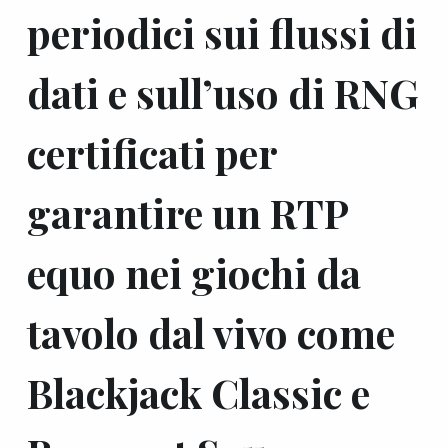
periodici sui flussi di
dati e sull’uso di RNG
certificati per
garantire un RTP
equo nei giochi da
tavolo dal vivo come
Blackjack Classic e