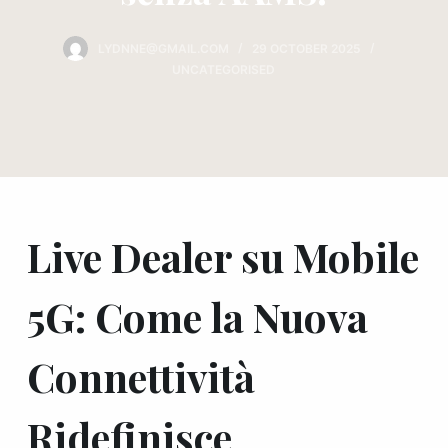
LYDNNE@GMAIL.COM
29 OCTOBER 2025
UNCATEGORISED
Live Dealer su Mobile
5G: Come la Nuova
Connettività
Ridefinisce