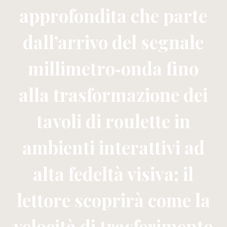
approfondita che parte
dall’arrivo del segnale
millimetro‑onda fino
alla trasformazione dei
tavoli di roulette in
ambienti interattivi ad
alta fedeltà visiva; il
lettore scoprirà come la
velocità di trasferimento