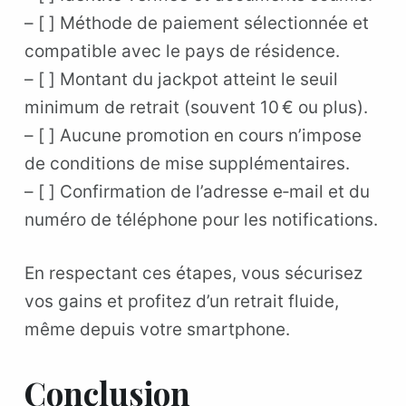
– [ ] Méthode de paiement sélectionnée et
compatible avec le pays de résidence.
– [ ] Montant du jackpot atteint le seuil
minimum de retrait (souvent 10 € ou plus).
– [ ] Aucune promotion en cours n’impose
de conditions de mise supplémentaires.
– [ ] Confirmation de l’adresse e‑mail et du
numéro de téléphone pour les notifications.
En respectant ces étapes, vous sécurisez
vos gains et profitez d’un retrait fluide,
même depuis votre smartphone.
Conclusion