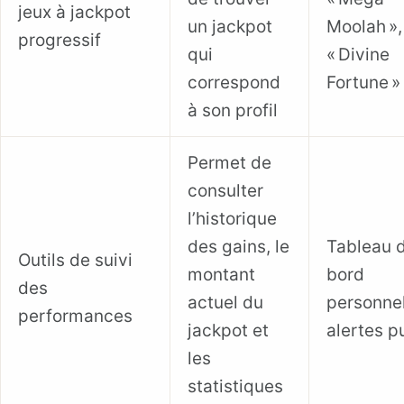
jeux à jackpot
un jackpot
Moolah »,
progressif
qui
« Divine
correspond
Fortune »
à son profil
Permet de
consulter
l’historique
des gains, le
Tableau 
Outils de suivi
montant
bord
des
actuel du
personnel
performances
jackpot et
alertes p
les
statistiques