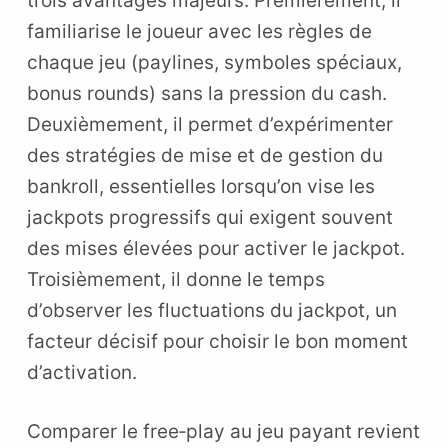
trois avantages majeurs. Premièrement, il
familiarise le joueur avec les règles de
chaque jeu (paylines, symboles spéciaux,
bonus rounds) sans la pression du cash.
Deuxièmement, il permet d’expérimenter
des stratégies de mise et de gestion du
bankroll, essentielles lorsqu’on vise les
jackpots progressifs qui exigent souvent
des mises élevées pour activer le jackpot.
Troisièmement, il donne le temps
d’observer les fluctuations du jackpot, un
facteur décisif pour choisir le bon moment
d’activation.
Comparer le free‑play au jeu payant revient