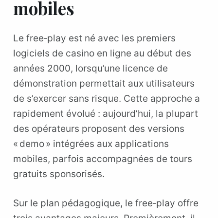
mobiles
Le free‑play est né avec les premiers
logiciels de casino en ligne au début des
années 2000, lorsqu’une licence de
démonstration permettait aux utilisateurs
de s’exercer sans risque. Cette approche a
rapidement évolué : aujourd’hui, la plupart
des opérateurs proposent des versions
« demo » intégrées aux applications
mobiles, parfois accompagnées de tours
gratuits sponsorisés.
Sur le plan pédagogique, le free‑play offre