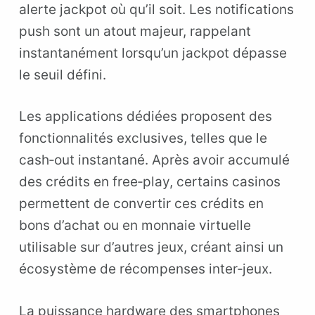
alerte jackpot où qu’il soit. Les notifications
push sont un atout majeur, rappelant
instantanément lorsqu’un jackpot dépasse
le seuil défini.
Les applications dédiées proposent des
fonctionnalités exclusives, telles que le
cash‑out instantané. Après avoir accumulé
des crédits en free‑play, certains casinos
permettent de convertir ces crédits en
bons d’achat ou en monnaie virtuelle
utilisable sur d’autres jeux, créant ainsi un
écosystème de récompenses inter‑jeux.
La puissance hardware des smartphones