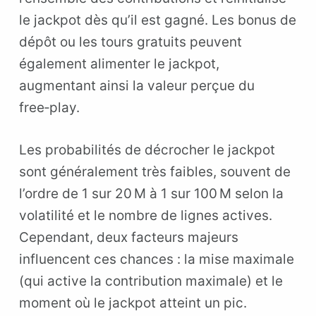
le jackpot dès qu’il est gagné. Les bonus de
dépôt ou les tours gratuits peuvent
également alimenter le jackpot,
augmentant ainsi la valeur perçue du
free‑play.
Les probabilités de décrocher le jackpot
sont généralement très faibles, souvent de
l’ordre de 1 sur 20 M à 1 sur 100 M selon la
volatilité et le nombre de lignes actives.
Cependant, deux facteurs majeurs
influencent ces chances : la mise maximale
(qui active la contribution maximale) et le
moment où le jackpot atteint un pic.