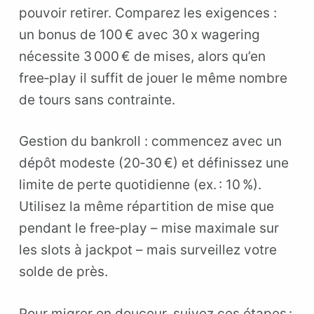
pouvoir retirer. Comparez les exigences :
un bonus de 100 € avec 30 x wagering
nécessite 3 000 € de mises, alors qu’en
free‑play il suffit de jouer le même nombre
de tours sans contrainte.
Gestion du bankroll : commencez avec un
dépôt modeste (20‑30 €) et définissez une
limite de perte quotidienne (ex. : 10 %).
Utilisez la même répartition de mise que
pendant le free‑play – mise maximale sur
les slots à jackpot – mais surveillez votre
solde de près.
Pour migrer en douceur, suivez ces étapes :