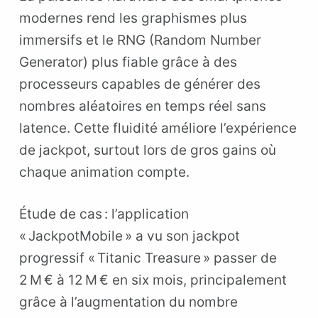
modernes rend les graphismes plus
immersifs et le RNG (Random Number
Generator) plus fiable grâce à des
processeurs capables de générer des
nombres aléatoires en temps réel sans
latence. Cette fluidité améliore l’expérience
de jackpot, surtout lors de gros gains où
chaque animation compte.
Étude de cas : l’application
« JackpotMobile » a vu son jackpot
progressif « Titanic Treasure » passer de
2 M € à 12 M € en six mois, principalement
grâce à l’augmentation du nombre