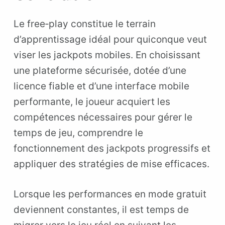
Le free‑play constitue le terrain
d’apprentissage idéal pour quiconque veut
viser les jackpots mobiles. En choisissant
une plateforme sécurisée, dotée d’une
licence fiable et d’une interface mobile
performante, le joueur acquiert les
compétences nécessaires pour gérer le
temps de jeu, comprendre le
fonctionnement des jackpots progressifs et
appliquer des stratégies de mise efficaces.
Lorsque les performances en mode gratuit
deviennent constantes, il est temps de