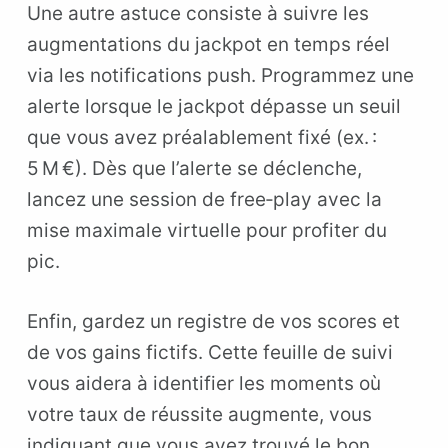
Une autre astuce consiste à suivre les
augmentations du jackpot en temps réel
via les notifications push. Programmez une
alerte lorsque le jackpot dépasse un seuil
que vous avez préalablement fixé (ex. :
5 M €). Dès que l’alerte se déclenche,
lancez une session de free‑play avec la
mise maximale virtuelle pour profiter du
pic.
Enfin, gardez un registre de vos scores et
de vos gains fictifs. Cette feuille de suivi
vous aidera à identifier les moments où
votre taux de réussite augmente, vous
indiquant que vous avez trouvé le bon