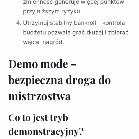
zmienność generuje więcej punktów
przy niższym ryzyku.
Utrzymuj stabilny bankroll – kontrola
budżetu pozwala grać dłużej i zbierać
więcej nagród.
Demo mode –
bezpieczna droga do
mistrzostwa
Co to jest tryb
demonstracyjny?