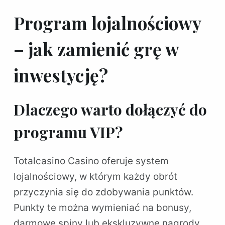
Program lojalnościowy
– jak zamienić grę w
inwestycję?
Dlaczego warto dołączyć do
programu VIP?
Totalcasino Casino oferuje system
lojalnościowy, w którym każdy obrót
przyczynia się do zdobywania punktów.
Punkty te można wymieniać na bonusy,
darmowe spiny lub ekskluzywne nagrody.