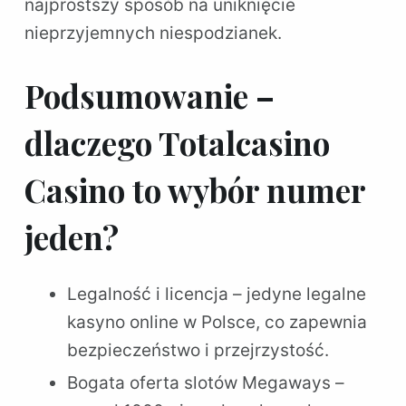
najprostszy sposób na uniknięcie
nieprzyjemnych niespodzianek.
Podsumowanie –
dlaczego Totalcasino
Casino to wybór numer
jeden?
Legalność i licencja – jedyne legalne
kasyno online w Polsce, co zapewnia
bezpieczeństwo i przejrzystość.
Bogata oferta slotów Megaways –