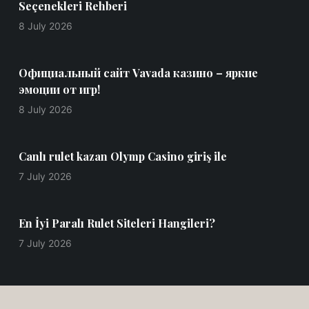
Seçenekleri Rehberi
8 July 2026
Официальный сайт Vavada казино – яркие
эмоции от игр!
8 July 2026
Canlı rulet kazan Olymp Casino giriş ile
7 July 2026
En İyi Paralı Rulet Siteleri Hangileri?
7 July 2026