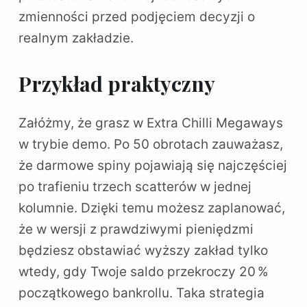
zmienności przed podjęciem decyzji o
realnym zakładzie.
Przykład praktyczny
Załóżmy, że grasz w Extra Chilli Megaways
w trybie demo. Po 50 obrotach zauważasz,
że darmowe spiny pojawiają się najczęściej
po trafieniu trzech scatterów w jednej
kolumnie. Dzięki temu możesz zaplanować,
że w wersji z prawdziwymi pieniędzmi
będziesz obstawiać wyższy zakład tylko
wtedy, gdy Twoje saldo przekroczy 20 %
początkowego bankrollu. Taka strategia