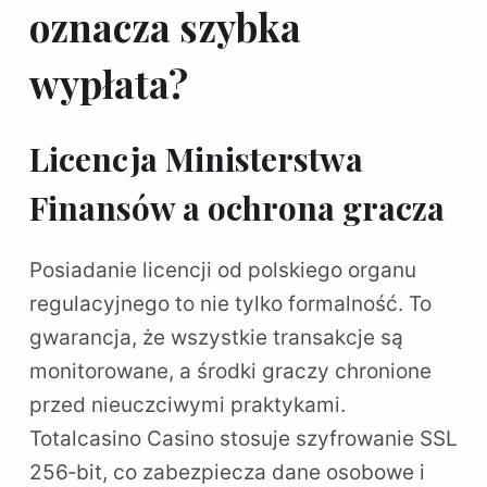
oznacza szybka
wypłata?
Licencja Ministerstwa
Finansów a ochrona gracza
Posiadanie licencji od polskiego organu
regulacyjnego to nie tylko formalność. To
gwarancja, że wszystkie transakcje są
monitorowane, a środki graczy chronione
przed nieuczciwymi praktykami.
Totalcasino Casino stosuje szyfrowanie SSL
256‑bit, co zabezpiecza dane osobowe i