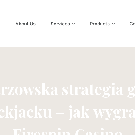
e
About Us
Services
Products
Co
rzowska strategia 
ckjacku – jak wygr
Firespin Casino