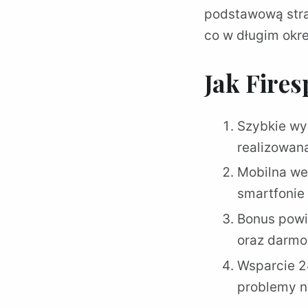
podstawową strat
co w długim okre
Jak Fires
Szybkie wy
realizowana
Mobilna wer
smartfonie 
Bonus powi
oraz darmo
Wsparcie 2
problemy n