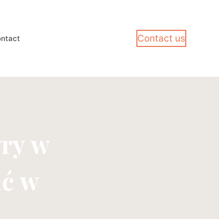
Contact us
ntact
gry w
ać w