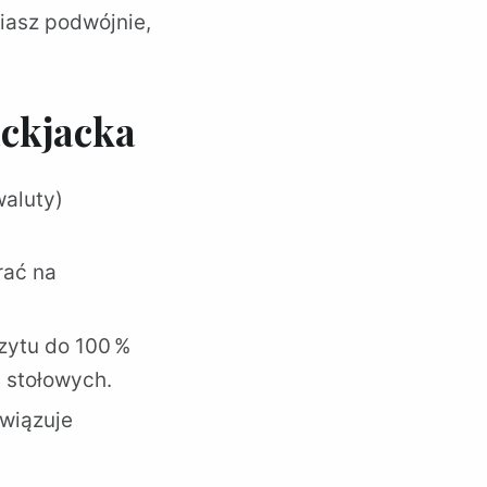
wiasz podwójnie,
ackjacka
waluty)
rać na
zytu do 100 %
 stołowych.
wiązuje