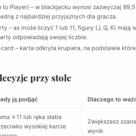
 to Player) – w blackjacku wynosi zazwyczaj 99,5
 jedną z najbardziej przyjaznych dla gracza.
ty – as może liczyć 1 lub 11, figury (J, Q, K) mają 
arty odpowiadają swojej liczbie.
‑card – karta odkryta krupiera, na podstawie któr
ecyzje przy stole
iedy ją podjąć
Dlaczego to waż
uma ≤ 11 lub ręka słaba
Zwiększasz szans
rzeciwko wysokiej karcie
wynik
rupiera