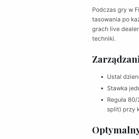
Podczas gry w F
tasowania po każ
grach live deale
techniki.
Zarządzan
Ustal dzien
Stawka jedn
Reguła 80/2
split) przy
Optymalny