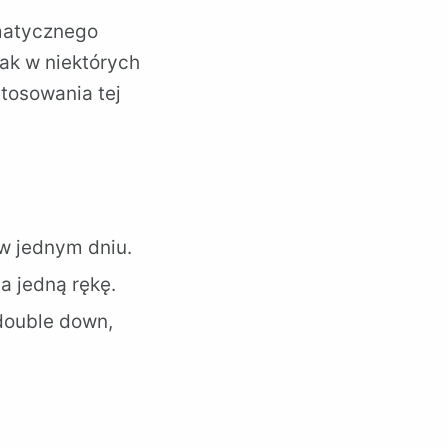
omatycznego
nak w niektórych
stosowania tej
 w jednym dniu.
a jedną rękę.
(double down,