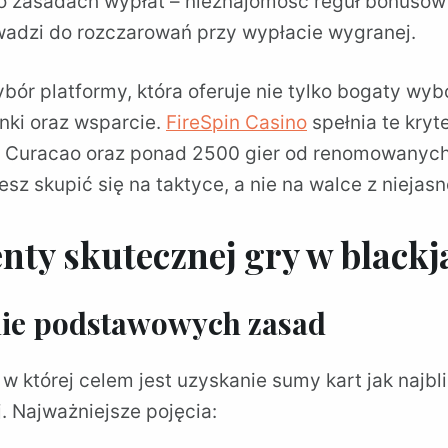
o zasadach wypłat – nieznajomość reguł bonusów
wadzi do rozczarowań przy wypłacie wygranej.
ór platformy, która oferuje nie tylko bogaty wybór
nki oraz wsparcie.
FireSpin Casino
spełnia te kryt
ja Curacao oraz ponad 2500 gier od renomowanyc
sz skupić się na taktyce, a nie na walce z niejas
ty skutecznej gry w blackj
ie podstawowych zasad
 w której celem jest uzyskanie sumy kart jak najbli
j. Najważniejsze pojęcia: