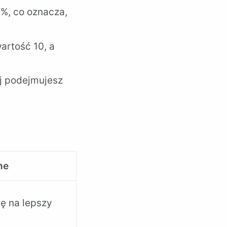
 %, co oznacza,
wartość 10, a
ej podejmujesz
ne
ę na lepszy