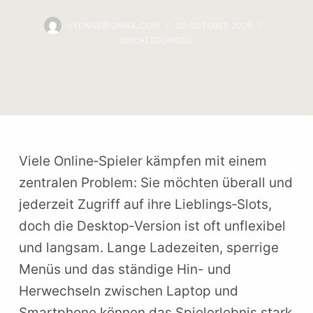
LYDNNE@GMAIL.COM
20 OCTOBER 2025
UNCATEGORISED
Viele Online‑Spieler kämpfen mit einem
zentralen Problem: Sie möchten überall und
jederzeit Zugriff auf ihre Lieblings‑Slots,
doch die Desktop‑Version ist oft unflexibel
und langsam. Lange Ladezeiten, sperrige
Menüs und das ständige Hin- und
Herwechseln zwischen Laptop und
Smartphone können das Spielerlebnis stark