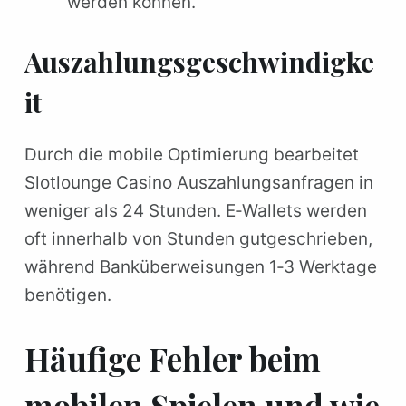
werden können.
Auszahlungsgeschwindigke
it
Durch die mobile Optimierung bearbeitet
Slotlounge Casino Auszahlungsanfragen in
weniger als 24 Stunden. E‑Wallets werden
oft innerhalb von Stunden gutgeschrieben,
während Banküberweisungen 1‑3 Werktage
benötigen.
Häufige Fehler beim
mobilen Spielen und wie