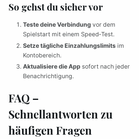
So gehst du sicher vor
Teste deine Verbindung
vor dem
Spielstart mit einem Speed‑Test.
Setze tägliche Einzahlungslimits
im
Kontobereich.
Aktualisiere die App
sofort nach jeder
Benachrichtigung.
FAQ –
Schnellantworten zu
häufigen Fragen