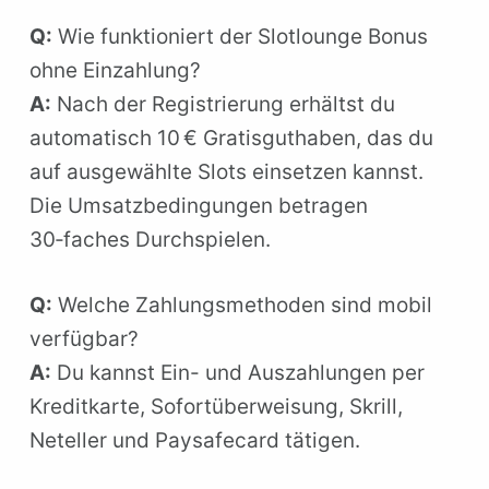
Q:
Wie funktioniert der Slotlounge Bonus
ohne Einzahlung?
A:
Nach der Registrierung erhältst du
automatisch 10 € Gratisguthaben, das du
auf ausgewählte Slots einsetzen kannst.
Die Umsatzbedingungen betragen
30‑faches Durchspielen.
Q:
Welche Zahlungsmethoden sind mobil
verfügbar?
A:
Du kannst Ein- und Auszahlungen per
Kreditkarte, Sofortüberweisung, Skrill,
Neteller und Paysafecard tätigen.