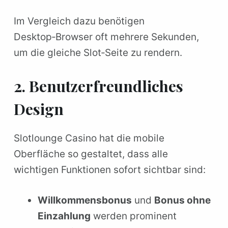
Im Vergleich dazu benötigen
Desktop‑Browser oft mehrere Sekunden,
um die gleiche Slot‑Seite zu rendern.
2. Benutzerfreundliches
Design
Slotlounge Casino hat die mobile
Oberfläche so gestaltet, dass alle
wichtigen Funktionen sofort sichtbar sind:
Willkommensbonus
und
Bonus ohne
Einzahlung
werden prominent