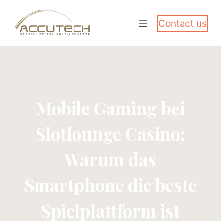
S
Contact us
k
i
p
t
o
Mobile Gaming bei
c
o
Slotlounge Casino:
n
t
Warum das
e
Smartphone die beste
n
t
Spielplattform ist