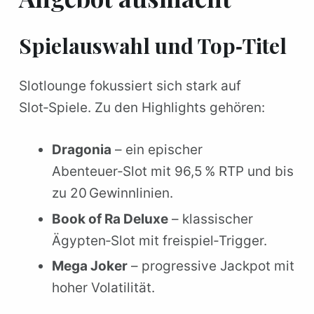
Spielauswahl und Top‑Titel
Slotlounge fokussiert sich stark auf
Slot‑Spiele. Zu den Highlights gehören:
Dragonia
– ein epischer
Abenteuer‑Slot mit 96,5 % RTP und bis
zu 20 Gewinnlinien.
Book of Ra Deluxe
– klassischer
Ägypten‑Slot mit freispiel‑Trigger.
Mega Joker
– progressive Jackpot mit
hoher Volatilität.