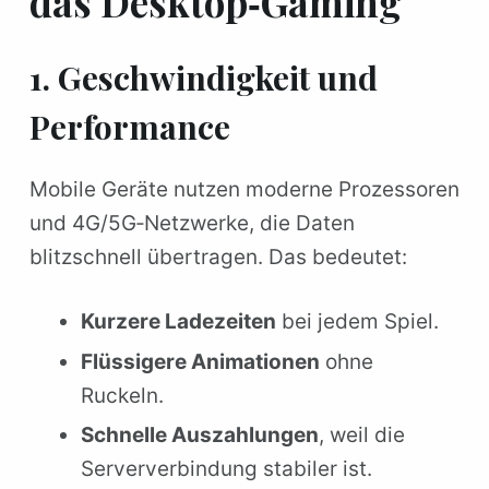
das Desktop‑Gaming
1. Geschwindigkeit und
Performance
Mobile Geräte nutzen moderne Prozessoren
und 4G/5G‑Netzwerke, die Daten
blitzschnell übertragen. Das bedeutet:
Kurzere Ladezeiten
bei jedem Spiel.
Flüssigere Animationen
ohne
Ruckeln.
Schnelle Auszahlungen
, weil die
Serververbindung stabiler ist.