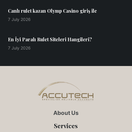
Canlı rulet kazan Olymp Casino giriş ile
7 July 2026
En İyi Paralı Rulet Siteleri Hangileri?
7 July 2026
About Us
Services