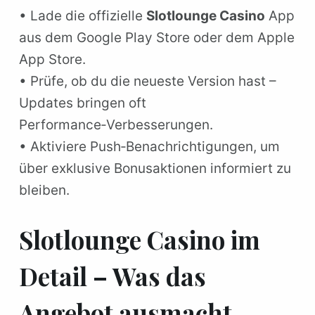
• Lade die offizielle
Slotlounge Casino
App
aus dem Google Play Store oder dem Apple
App Store.
• Prüfe, ob du die neueste Version hast –
Updates bringen oft
Performance‑Verbesserungen.
• Aktiviere Push‑Benachrichtigungen, um
über exklusive Bonusaktionen informiert zu
bleiben.
Slotlounge Casino im
Detail – Was das
Angebot ausmacht