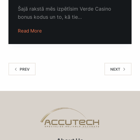
Šajā rakstā mēs izpētīsim Verde Casino
bonus kodus un to, kā tie…
Read More
PREV
NEXT