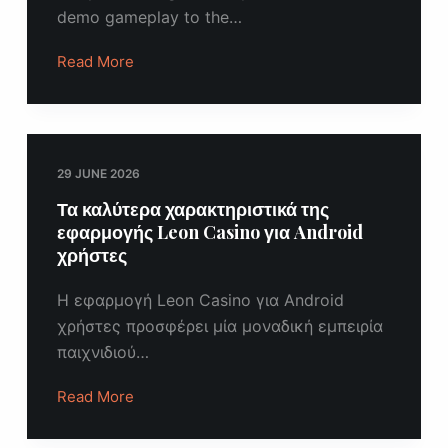
demo gameplay to the…
Read More
29 JUNE 2026
Τα καλύτερα χαρακτηριστικά της
εφαρμογής Leon Casino για Android
χρήστες
Η εφαρμογή Leon Casino για Android
χρήστες προσφέρει μία μοναδική εμπειρία
παιχνιδιού…
Read More