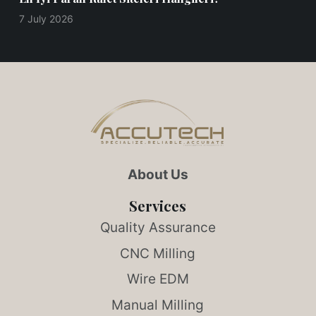
7 July 2026
About Us
Services
Quality Assurance
CNC Milling
Wire EDM
Manual Milling