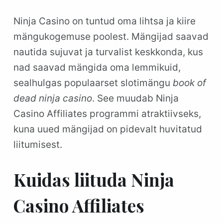
Ninja Casino on tuntud oma lihtsa ja kiire
mängukogemuse poolest. Mängijad saavad
nautida sujuvat ja turvalist keskkonda, kus
nad saavad mängida oma lemmikuid,
sealhulgas populaarset slotimängu
book of
dead ninja casino
. See muudab Ninja
Casino Affiliates programmi atraktiivseks,
kuna uued mängijad on pidevalt huvitatud
liitumisest.
Kuidas liituda Ninja
Casino Affiliates