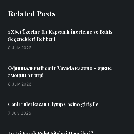
Related Posts
1 Xbet Üzerine En Kapsamlı İnceleme ve Bahis
Seçenekleri Rehberi
8 July 2026
Официальный сайт Vavada казино – яркие
эмоции от игр!
8 July 2026
Canlı rulet kazan Olymp Casino giriş ile
7 July 2026
En İyi Paralı Rulet Siteleri Hangileri?