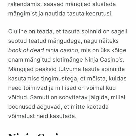
rakendamist saavad mängijad alustada
mängimist ja nautida tasuta keerutusi.
Oluline on teada, et tasuta spinnid on sageli
seotud teatud mängudega, nagu näiteks
book of dead ninja casino
, mis on üks kõige
enam mängitud slotimänge Ninja Casino’s.
Mängijad peaksid tutvuma tasuta spinnide
kasutamise tingimustega, et mõista, kuidas
need toimivad ja millised on võimalikud
võidud. Samuti on soovitatav jälgida, millal
boonused aeguvad, et mitte kaotada
võimalust neid kasutada.