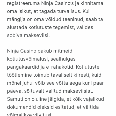
registreeruma Ninja Casino’s ja kinnitama
oma isikut, et tagada turvalisus. Kui
mängija on oma võidud teeninud, saab ta
alustada kotiutuste tegemist, valides
sobiva makseviisi.
Ninja Casino pakub mitmeid
kotiutusvõimalusi, sealhulgas
pangakaardid ja e-rahakotid. Kotiutuste
töötlemine toimub tavaliselt kiiresti, kuid
mõnel juhul võib see võtta aega kuni paar
päeva, sõltuvalt valitud makseviisist.
Samuti on oluline jälgida, et kõik vajalikud
dokumendid oleksid esitatud, et vältida
võimalikke viivitusi.