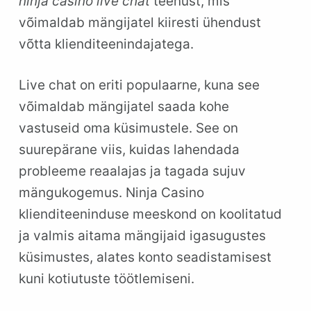
ninja casino live chat
teenust, mis
võimaldab mängijatel kiiresti ühendust
võtta klienditeenindajatega.
Live chat on eriti populaarne, kuna see
võimaldab mängijatel saada kohe
vastuseid oma küsimustele. See on
suurepärane viis, kuidas lahendada
probleeme reaalajas ja tagada sujuv
mängukogemus. Ninja Casino
klienditeeninduse meeskond on koolitatud
ja valmis aitama mängijaid igasugustes
küsimustes, alates konto seadistamisest
kuni kotiutuste töötlemiseni.