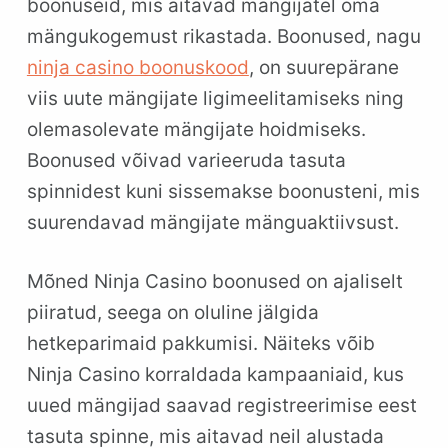
boonuseid, mis aitavad mängijatel oma
mängukogemust rikastada. Boonused, nagu
ninja casino boonuskood
, on suurepärane
viis uute mängijate ligimeelitamiseks ning
olemasolevate mängijate hoidmiseks.
Boonused võivad varieeruda tasuta
spinnidest kuni sissemakse boonusteni, mis
suurendavad mängijate mänguaktiivsust.
Mõned Ninja Casino boonused on ajaliselt
piiratud, seega on oluline jälgida
hetkeparimaid pakkumisi. Näiteks võib
Ninja Casino korraldada kampaaniaid, kus
uued mängijad saavad registreerimise eest
tasuta spinne, mis aitavad neil alustada