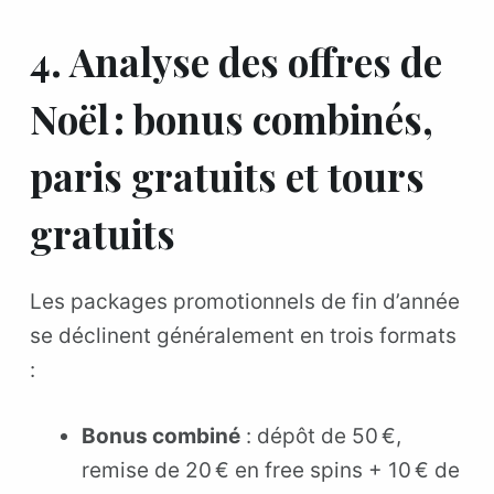
4. Analyse des offres de
Noël : bonus combinés,
paris gratuits et tours
gratuits
Les packages promotionnels de fin d’année
se déclinent généralement en trois formats
:
Bonus combiné
: dépôt de 50 €,
remise de 20 € en free spins + 10 € de