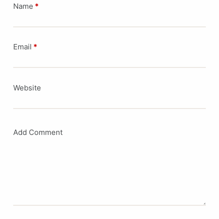
Name
*
Email
*
Website
Add Comment