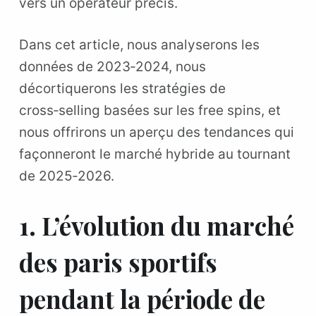
vers un opérateur précis.
Dans cet article, nous analyserons les
données de 2023‑2024, nous
décortiquerons les stratégies de
cross‑selling basées sur les free spins, et
nous offrirons un aperçu des tendances qui
façonneront le marché hybride au tournant
de 2025‑2026.
1. L’évolution du marché
des paris sportifs
pendant la période de