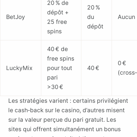
20 % de
20 %
dépôt +
BetJoy
du
Aucun
25 free
dépôt
spins
40 € de
free spins
0 €
LuckyMix
pour tout
40 €
(cross‑
pari
>30 €
Les stratégies varient : certains privilégient
le cash‑back sur le casino, d’autres misent
sur la valeur perçue du pari gratuit. Les
sites qui offrent simultanément un bonus