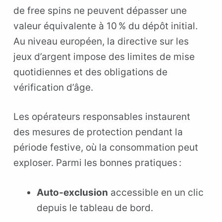
de free spins ne peuvent dépasser une
valeur équivalente à 10 % du dépôt initial.
Au niveau européen, la directive sur les
jeux d’argent impose des limites de mise
quotidiennes et des obligations de
vérification d’âge.
Les opérateurs responsables instaurent
des mesures de protection pendant la
période festive, où la consommation peut
exploser. Parmi les bonnes pratiques :
Auto‑exclusion
accessible en un clic
depuis le tableau de bord.