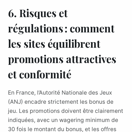
6. Risques et
régulations : comment
les sites équilibrent
promotions attractives
et conformité
En France, l’Autorité Nationale des Jeux
(ANJ) encadre strictement les bonus de
jeu. Les promotions doivent être clairement
indiquées, avec un wagering minimum de
30 fois le montant du bonus, et les offres