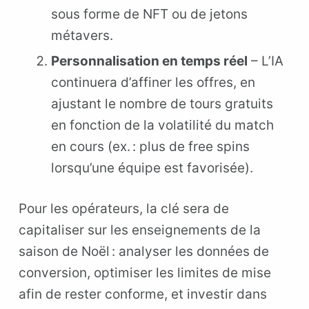
sous forme de NFT ou de jetons
métavers.
Personnalisation en temps réel
– L’IA
continuera d’affiner les offres, en
ajustant le nombre de tours gratuits
en fonction de la volatilité du match
en cours (ex. : plus de free spins
lorsqu’une équipe est favorisée).
Pour les opérateurs, la clé sera de
capitaliser sur les enseignements de la
saison de Noël : analyser les données de
conversion, optimiser les limites de mise
afin de rester conforme, et investir dans