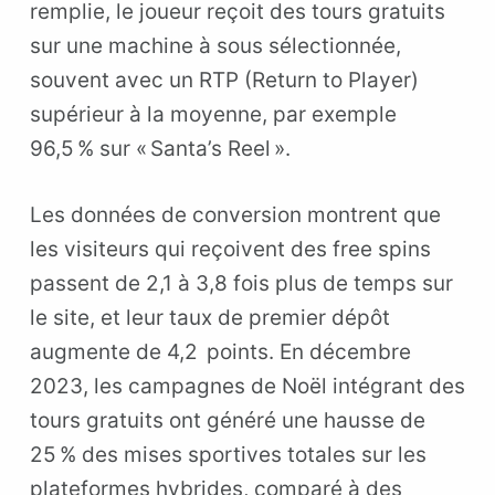
remplie, le joueur reçoit des tours gratuits
sur une machine à sous sélectionnée,
souvent avec un RTP (Return to Player)
supérieur à la moyenne, par exemple
96,5 % sur « Santa’s Reel ».
Les données de conversion montrent que
les visiteurs qui reçoivent des free spins
passent de 2,1 à 3,8 fois plus de temps sur
le site, et leur taux de premier dépôt
augmente de 4,2 points. En décembre
2023, les campagnes de Noël intégrant des
tours gratuits ont généré une hausse de
25 % des mises sportives totales sur les
plateformes hybrides, comparé à des