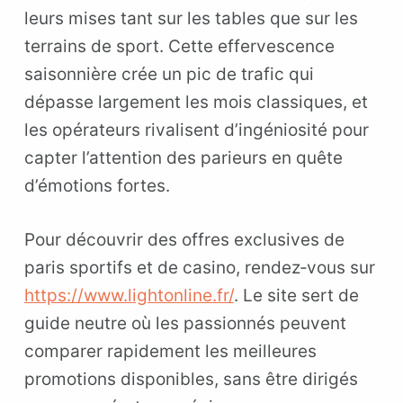
leurs mises tant sur les tables que sur les
terrains de sport. Cette effervescence
saisonnière crée un pic de trafic qui
dépasse largement les mois classiques, et
les opérateurs rivalisent d’ingéniosité pour
capter l’attention des parieurs en quête
d’émotions fortes.
Pour découvrir des offres exclusives de
paris sportifs et de casino, rendez‑vous sur
https://www.lightonline.fr/
. Le site sert de
guide neutre où les passionnés peuvent
comparer rapidement les meilleures
promotions disponibles, sans être dirigés