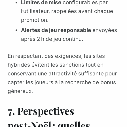
Limites de mise
configurables par
l’utilisateur, rappelées avant chaque
promotion.
Alertes de jeu responsable
envoyées
après 2 h de jeu continu.
En respectant ces exigences, les sites
hybrides évitent les sanctions tout en
conservant une attractivité suffisante pour
capter les joueurs à la recherche de bonus
généreux.
7. Perspectives
post‑Noël : quelles