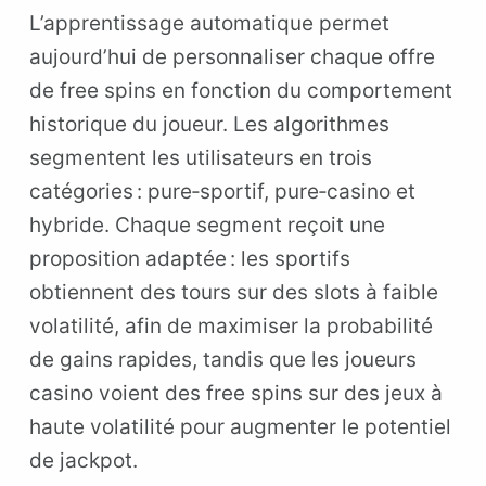
L’apprentissage automatique permet
aujourd’hui de personnaliser chaque offre
de free spins en fonction du comportement
historique du joueur. Les algorithmes
segmentent les utilisateurs en trois
catégories : pure‑sportif, pure‑casino et
hybride. Chaque segment reçoit une
proposition adaptée : les sportifs
obtiennent des tours sur des slots à faible
volatilité, afin de maximiser la probabilité
de gains rapides, tandis que les joueurs
casino voient des free spins sur des jeux à
haute volatilité pour augmenter le potentiel
de jackpot.