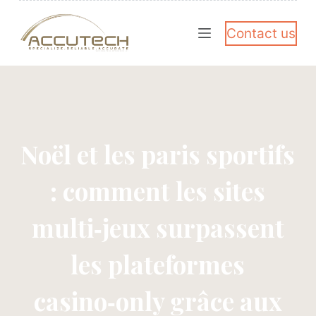
S
Contact us
k
i
p
t
o
Noël et les paris sportifs
c
o
: comment les sites
n
t
multi‑jeux surpassent
e
les plateformes
n
t
casino‑only grâce aux