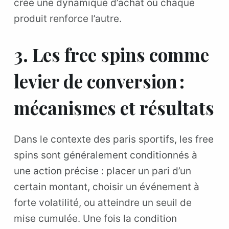
crée une dynamique d’achat où chaque
produit renforce l’autre.
3. Les free spins comme
levier de conversion :
mécanismes et résultats
Dans le contexte des paris sportifs, les free
spins sont généralement conditionnés à
une action précise : placer un pari d’un
certain montant, choisir un événement à
forte volatilité, ou atteindre un seuil de
mise cumulée. Une fois la condition