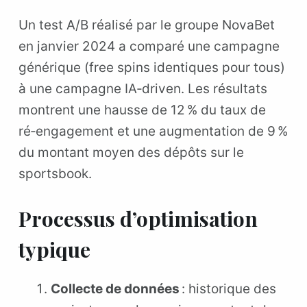
Un test A/B réalisé par le groupe NovaBet
en janvier 2024 a comparé une campagne
générique (free spins identiques pour tous)
à une campagne IA‑driven. Les résultats
montrent une hausse de 12 % du taux de
ré‑engagement et une augmentation de 9 %
du montant moyen des dépôts sur le
sportsbook.
Processus d’optimisation
typique
Collecte de données
: historique des