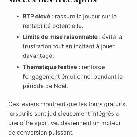
RTP élevé
: rassure le joueur sur la
rentabilité potentielle.
Limite de mise raisonnable
: évite la
frustration tout en incitant à jouer
davantage.
Thématique festive
: renforce
l’engagement émotionnel pendant la
période de Noël.
Ces leviers montrent que les tours gratuits,
lorsqu’ils sont judicieusement intégrés à
une offre sportive, deviennent un moteur
de conversion puissant.