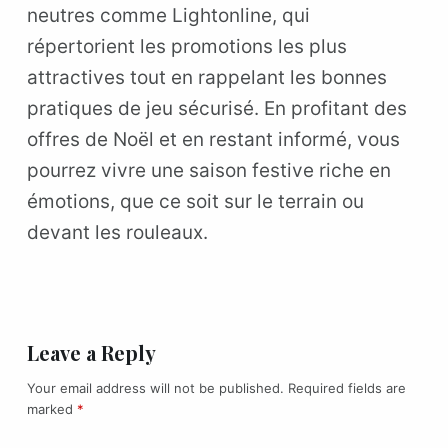
neutres comme Lightonline, qui
répertorient les promotions les plus
attractives tout en rappelant les bonnes
pratiques de jeu sécurisé. En profitant des
offres de Noël et en restant informé, vous
pourrez vivre une saison festive riche en
émotions, que ce soit sur le terrain ou
devant les rouleaux.
Leave a Reply
Your email address will not be published.
Required fields are
marked
*