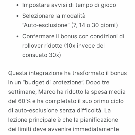
Impostare avvisi di tempo di gioco
Selezionare la modalità
“Auto‑esclusione” (7, 14 o 30 giorni)
Confermare il bonus con condizioni di
rollover ridotte (10x invece del
consueto 30x)
Questa integrazione ha trasformato il bonus
in un “budget di protezione”. Dopo tre
settimane, Marco ha ridotto la spesa media
del 60 % e ha completato il suo primo ciclo
di auto‑esclusione senza difficoltà. La
lezione principale è che la pianificazione
dei limiti deve avvenire immediatamente