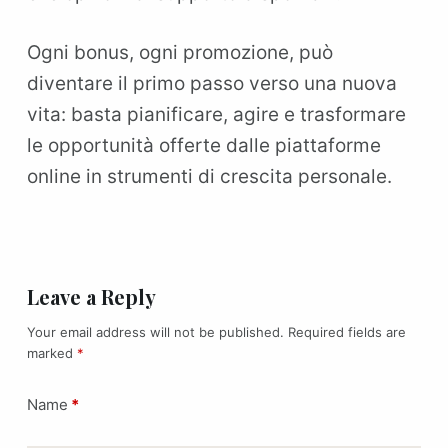
Ogni bonus, ogni promozione, può
diventare il primo passo verso una nuova
vita: basta pianificare, agire e trasformare
le opportunità offerte dalle piattaforme
online in strumenti di crescita personale.
Leave a Reply
Your email address will not be published.
Required fields are
marked
*
Name
*