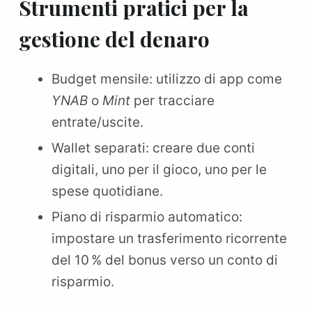
Strumenti pratici per la
gestione del denaro
Budget mensile: utilizzo di app come
YNAB
o
Mint
per tracciare
entrate/uscite.
Wallet separati: creare due conti
digitali, uno per il gioco, uno per le
spese quotidiane.
Piano di risparmio automatico:
impostare un trasferimento ricorrente
del 10 % del bonus verso un conto di
risparmio.