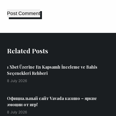
Post Comment
Related Posts
1 Xbet Üzerine En Kapsamlı İnceleme ve Bahis
Seçenekleri Rehberi
8 July 2026
Официальный сайт Vavada казино – яркие
эмоции от игр!
8 July 2026