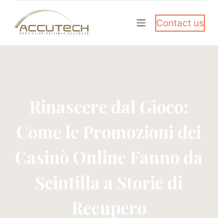
S
Contact us
k
i
p
t
o
Rinascere dal Gioco:
c
o
Come le Promozioni dei
n
t
Casinò Online Fanno da
e
Scintilla a Storie di
n
t
Recupero