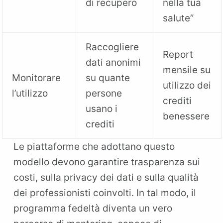
di recupero
nella tua
salute”
Raccogliere
Report
dati anonimi
mensile su
Monitorare
su quante
utilizzo dei
l’utilizzo
persone
crediti
usano i
benessere
crediti
Le piattaforme che adottano questo
modello devono garantire trasparenza sui
costi, sulla privacy dei dati e sulla qualità
dei professionisti coinvolti. In tal modo, il
programma fedeltà diventa un vero