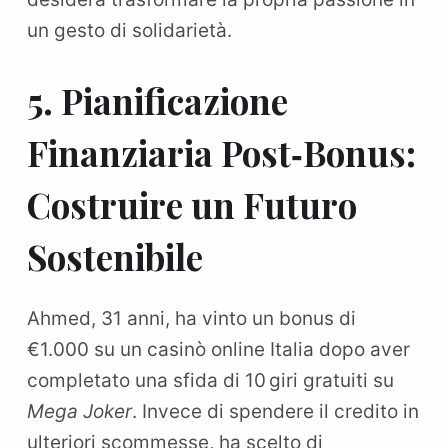
un gesto di solidarietà.
5. Pianificazione
Finanziaria Post‑Bonus:
Costruire un Futuro
Sostenibile
Ahmed, 31 anni, ha vinto un bonus di
€1.000 su un casinò online Italia dopo aver
completato una sfida di 10 giri gratuiti su
Mega Joker
. Invece di spendere il credito in
ulteriori scommesse, ha scelto di