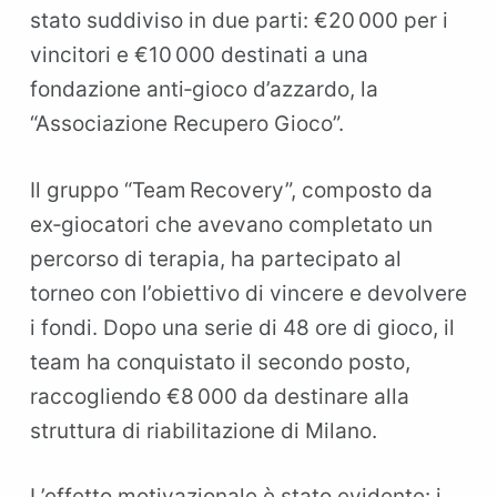
stato suddiviso in due parti: €20 000 per i
vincitori e €10 000 destinati a una
fondazione anti‑gioco d’azzardo, la
“Associazione Recupero Gioco”.
Il gruppo “Team Recovery”, composto da
ex‑giocatori che avevano completato un
percorso di terapia, ha partecipato al
torneo con l’obiettivo di vincere e devolvere
i fondi. Dopo una serie di 48 ore di gioco, il
team ha conquistato il secondo posto,
raccogliendo €8 000 da destinare alla
struttura di riabilitazione di Milano.
L’effetto motivazionale è stato evidente: i