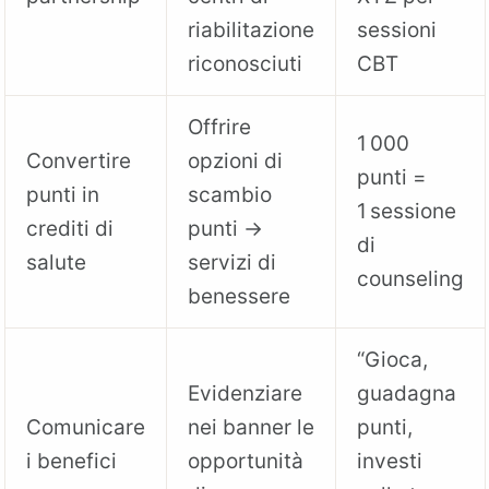
riabilitazione
sessioni
riconosciuti
CBT
Offrire
1 000
Convertire
opzioni di
punti =
punti in
scambio
1 sessione
crediti di
punti →
di
salute
servizi di
counseling
benessere
“Gioca,
Evidenziare
guadagna
Comunicare
nei banner le
punti,
i benefici
opportunità
investi