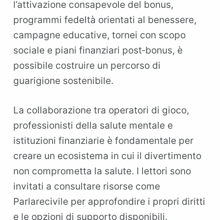
l’attivazione consapevole del bonus,
programmi fedeltà orientati al benessere,
campagne educative, tornei con scopo
sociale e piani finanziari post‑bonus, è
possibile costruire un percorso di
guarigione sostenibile.
La collaborazione tra operatori di gioco,
professionisti della salute mentale e
istituzioni finanziarie è fondamentale per
creare un ecosistema in cui il divertimento
non comprometta la salute. I lettori sono
invitati a consultare risorse come
Parlarecivile per approfondire i propri diritti
e le opzioni di supporto disponibili.