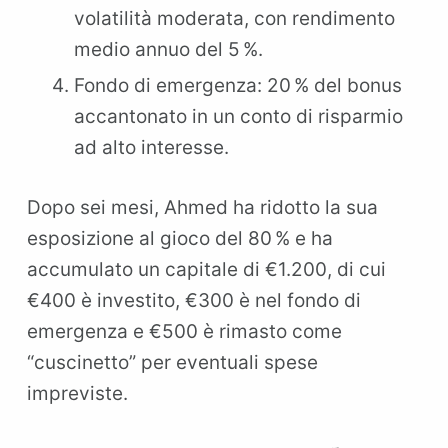
volatilità moderata, con rendimento
medio annuo del 5 %.
Fondo di emergenza: 20 % del bonus
accantonato in un conto di risparmio
ad alto interesse.
Dopo sei mesi, Ahmed ha ridotto la sua
esposizione al gioco del 80 % e ha
accumulato un capitale di €1.200, di cui
€400 è investito, €300 è nel fondo di
emergenza e €500 è rimasto come
“cuscinetto” per eventuali spese
impreviste.