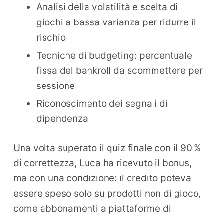
Analisi della volatilità e scelta di
giochi a bassa varianza per ridurre il
rischio
Tecniche di budgeting: percentuale
fissa del bankroll da scommettere per
sessione
Riconoscimento dei segnali di
dipendenza
Una volta superato il quiz finale con il 90 %
di correttezza, Luca ha ricevuto il bonus,
ma con una condizione: il credito poteva
essere speso solo su prodotti non di gioco,
come abbonamenti a piattaforme di