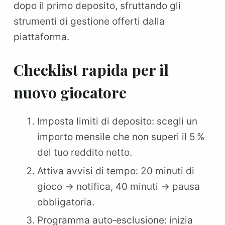
dopo il primo deposito, sfruttando gli
strumenti di gestione offerti dalla
piattaforma.
Checklist rapida per il
nuovo giocatore
Imposta limiti di deposito: scegli un
importo mensile che non superi il 5 %
del tuo reddito netto.
Attiva avvisi di tempo: 20 minuti di
gioco → notifica, 40 minuti → pausa
obbligatoria.
Programma auto‑esclusione: inizia