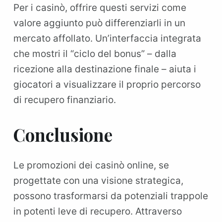
Per i casinò, offrire questi servizi come
valore aggiunto può differenziarli in un
mercato affollato. Un’interfaccia integrata
che mostri il “ciclo del bonus” – dalla
ricezione alla destinazione finale – aiuta i
giocatori a visualizzare il proprio percorso
di recupero finanziario.
Conclusione
Le promozioni dei casinò online, se
progettate con una visione strategica,
possono trasformarsi da potenziali trappole
in potenti leve di recupero. Attraverso