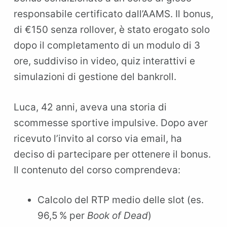
responsabile certificato dall’AAMS. Il bonus,
di €150 senza rollover, è stato erogato solo
dopo il completamento di un modulo di 3
ore, suddiviso in video, quiz interattivi e
simulazioni di gestione del bankroll.
Luca, 42 anni, aveva una storia di
scommesse sportive impulsive. Dopo aver
ricevuto l’invito al corso via email, ha
deciso di partecipare per ottenere il bonus.
Il contenuto del corso comprendeva:
Calcolo del RTP medio delle slot (es.
96,5 % per
Book of Dead
)