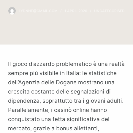
LYDNNE@GMAIL.COM
1 APRIL 2026
UNCATEGORISED
Il gioco d’azzardo problematico è una realtà
sempre più visibile in Italia: le statistiche
dell’Agenzia delle Dogane mostrano una
crescita costante delle segnalazioni di
dipendenza, soprattutto tra i giovani adulti.
Parallelamente, i casinò online hanno
conquistato una fetta significativa del
mercato, grazie a bonus allettanti,