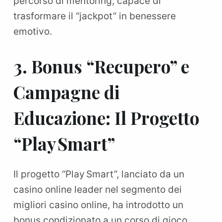
percorso di mentoring, capace di
trasformare il “jackpot” in benessere
emotivo.
3. Bonus “Recupero” e
Campagne di
Educazione: Il Progetto
“Play Smart”
Il progetto “Play Smart”, lanciato da un
casino online leader nel segmento dei
migliori casino online, ha introdotto un
bonus condizionato a un corso di gioco