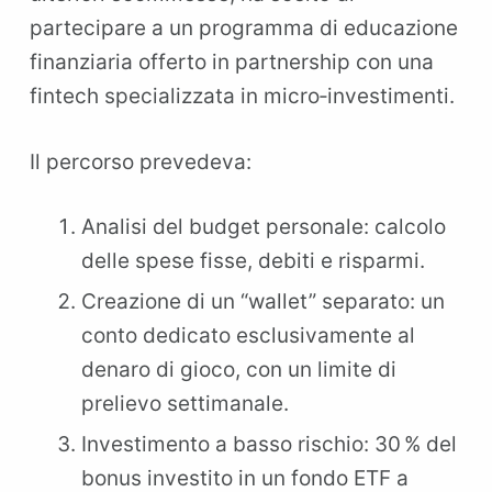
partecipare a un programma di educazione
finanziaria offerto in partnership con una
fintech specializzata in micro‑investimenti.
Il percorso prevedeva:
Analisi del budget personale: calcolo
delle spese fisse, debiti e risparmi.
Creazione di un “wallet” separato: un
conto dedicato esclusivamente al
denaro di gioco, con un limite di
prelievo settimanale.
Investimento a basso rischio: 30 % del
bonus investito in un fondo ETF a