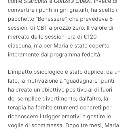
come
Starburst
e
Gonzo’s Quest
. Invece di
convertire i punti in giri gratuiti, ha scelto il
pacchetto “Benessere”, che prevedeva 8
sessioni di CBT a prezzo zero. Il valore di
mercato delle sessioni era di €120
ciascuna, ma per Maria è stato coperto
interamente dal programma fedeltà.
L’impatto psicologico è stato duplice: da un
lato, la motivazione a “guadagnare” punti
ha creato un obiettivo positivo al di fuori
del semplice divertimento; dall’altro, la
terapia ha fornito strumenti concreti per
riconoscere i trigger emotivi e gestire le
voglie di scommessa. Dopo tre mesi, Maria