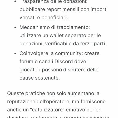
Trasparenza delle donazioni:
pubblicare report mensili con importi
versati e beneficiari.
Meccanismo di tracciamento:
utilizzare un wallet separato per le
donazioni, verificabile da terze parti.
Coinvolgere la community: creare
forum o canali Discord dove i
giocatori possono discutere delle
cause sostenute.
Queste pratiche non solo aumentano la
reputazione dell’operatore, ma forniscono
anche un “catalizzatore” emotivo per chi
desidera trasformare la propria passione in