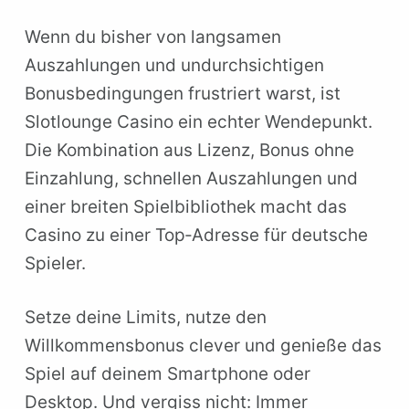
Wenn du bisher von langsamen
Auszahlungen und undurchsichtigen
Bonusbedingungen frustriert warst, ist
Slotlounge Casino ein echter Wendepunkt.
Die Kombination aus Lizenz, Bonus ohne
Einzahlung, schnellen Auszahlungen und
einer breiten Spielbibliothek macht das
Casino zu einer Top‑Adresse für deutsche
Spieler.
Setze deine Limits, nutze den
Willkommensbonus clever und genieße das
Spiel auf deinem Smartphone oder
Desktop. Und vergiss nicht: Immer