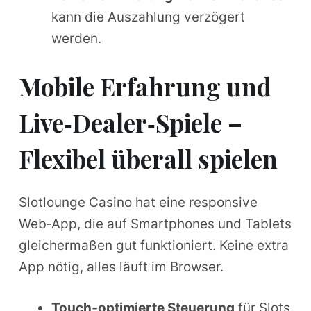
kann die Auszahlung verzögert
werden.
Mobile Erfahrung und
Live‑Dealer‑Spiele –
Flexibel überall spielen
Slotlounge Casino hat eine responsive
Web‑App, die auf Smartphones und Tablets
gleichermaßen gut funktioniert. Keine extra
App nötig, alles läuft im Browser.
Touch‑optimierte Steuerung
für Slots