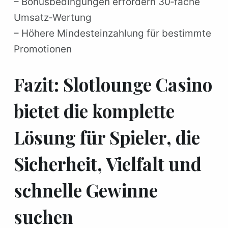
– Bonusbedingungen erfordern 30‑fache
Umsatz‑Wertung
– Höhere Mindesteinzahlung für bestimmte
Promotionen
Fazit: Slotlounge Casino
bietet die komplette
Lösung für Spieler, die
Sicherheit, Vielfalt und
schnelle Gewinne
suchen