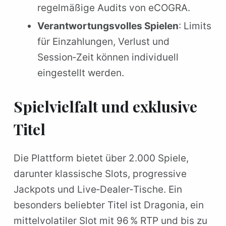
regelmäßige Audits von eCOGRA.
Verantwortungsvolles Spielen
: Limits
für Einzahlungen, Verlust und
Session‑Zeit können individuell
eingestellt werden.
Spielvielfalt und exklusive
Titel
Die Plattform bietet über 2.000 Spiele,
darunter klassische Slots, progressive
Jackpots und Live‑Dealer‑Tische. Ein
besonders beliebter Titel ist Dragonia, ein
mittel­volatiler Slot mit 96 % RTP und bis zu