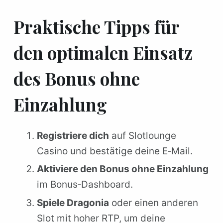
Praktische Tipps für
den optimalen Einsatz
des Bonus ohne
Einzahlung
Registriere dich
auf Slotlounge
Casino und bestätige deine E‑Mail.
Aktiviere den Bonus ohne Einzahlung
im Bonus‑Dashboard.
Spiele Dragonia
oder einen anderen
Slot mit hoher RTP, um deine