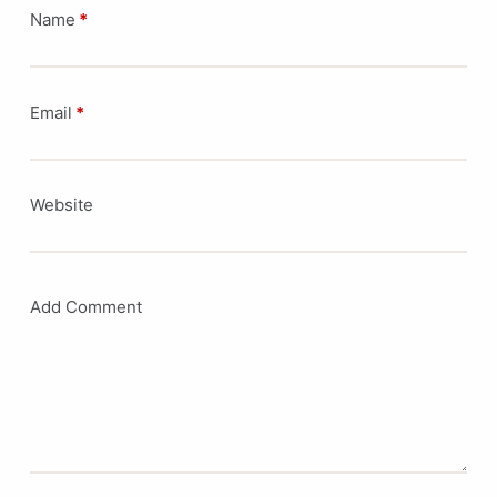
Name
*
Email
*
Website
Add Comment