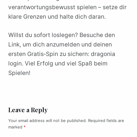
verantwortungsbewusst spielen – setze dir
klare Grenzen und halte dich daran.
Willst du sofort loslegen? Besuche den
Link, um dich anzumelden und deinen
ersten Gratis‑Spin zu sichern: dragonia
login. Viel Erfolg und viel Spaß beim
Spielen!
Leave a Reply
Your email address will not be published.
Required fields are
marked
*