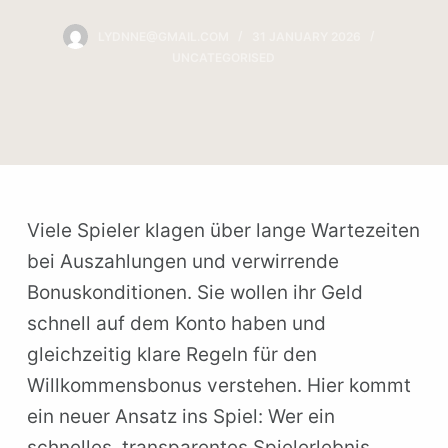
LYDNNE@GMAIL.COM
31 JANUARY 2026
UNCATEGORISED
Viele Spieler klagen über lange Wartezeiten
bei Auszahlungen und verwirrende
Bonuskonditionen. Sie wollen ihr Geld
schnell auf dem Konto haben und
gleichzeitig klare Regeln für den
Willkommensbonus verstehen. Hier kommt
ein neuer Ansatz ins Spiel: Wer ein
schnelles, transparentes Spielerlebnis